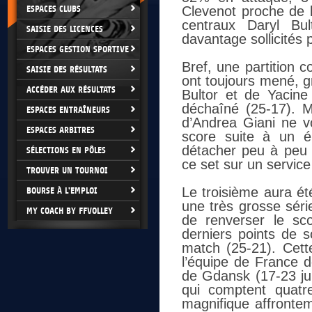
ESPACES CLUBS
Clevenot proche de l
centraux Daryl Bu
SAISIE DES LICENCES
davantage sollicités 
ESPACES GESTION SPORTIVE
Bref, une partition 
SAISIE DES RÉSULTATS
ont toujours mené, 
ACCÉDER AUX RÉSULTATS
Bultor et de Yacine
déchaîné (25-17). 
ESPACES ENTRAÎNEURS
d’Andrea Giani ne v
ESPACES ARBITRES
score suite à un é
détacher peu à peu 
SÉLECTIONS EN PÔLES
ce set sur un service
TROUVER UN TOURNOI
Le troisième aura ét
BOURSE À L'EMPLOI
une très grosse séri
MY COACH BY FFVOLLEY
de renverser le sco
derniers points de 
match (25-21). Cett
l’équipe de France d
de Gdansk (17-23 jui
qui comptent quatre
magnifique affronte