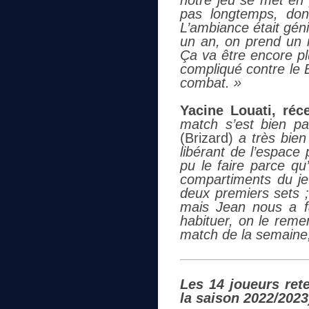
notre jeu se met en p
pas longtemps, do
L’ambiance était géni
un an, on prend un m
Ça va être encore p
compliqué contre le 
combat. »
Yacine Louati, réc
match s’est bien pa
(Brizard)
a très bien
libérant de l’espace 
pu le faire parce qu
compartiments du jeu
deux premiers sets ;
mais Jean nous a f
habituer, on le reme
match de la semaine,
Les 14 joueurs ret
la saison 2022/2023