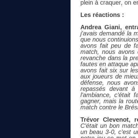
plein à craquer, on e
Les réactions :
Andrea Giani, entr
j'avais demandé la m
que nous continuions
avons fait peu de f
match, nous avons 
revanche dans la pre
fautes en attaque ap
avons fait six sur l
aux joueurs de mieux
défense, nous avons
repassés devant à l
l’ambiance, c’était 
gagner, mais la route
match contre le Brési
Trévor Clevenot, 
C’était un bon match
un beau 3-0, c’est u