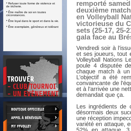
remporté samedi
* Refuser toute forme de violence et
E
de tricherie.
deuxième match
* Être maître de soi en toutes
en Volleyball N
circonstances.
* Être loyal dans le sport et dans la vie.
victorieuse du C
* Être exemplaire, généreux et tolérant
sets (25-17, 25-
gala face au Bré
Vendredi soir à l’iss
et ses joueurs, tout
Volleyball Nations Le
poule 4 disputée d
chaque match à un 
L’objectif a été re
TROUVER
convaincante de l’éq
- CLUB/TOURNOI
et à l’arrivée une ne
- UN EVÈNEMENT
demandait que ça.
Les ingrédients de
BOUTIQUE OFFICIELLE
désormais deux succ
une réception impec
APPEL À BÉNÉVOLES
variété en attaque, e
MY FFVOLLEY
52% en attaque, 3 