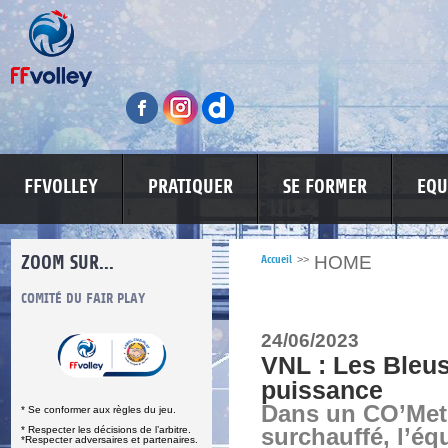
FFVOLLEY
PRATIQUER
SE FORMER
EQU
ZOOM SUR...
HOME
Accueil
>>
S
COMITÉ DU FAIR PLAY
LUTTE CONTRE LES VIOLENCES
MA PETITE
24/06/2023
VNL : Les Bleu
puissance
Dans un CO’Met
* Se conformer aux règles du jeu.
* Respecter les décisions de l’arbitre.
surchauffé, l’éq
*Respecter adversaires et partenaires.