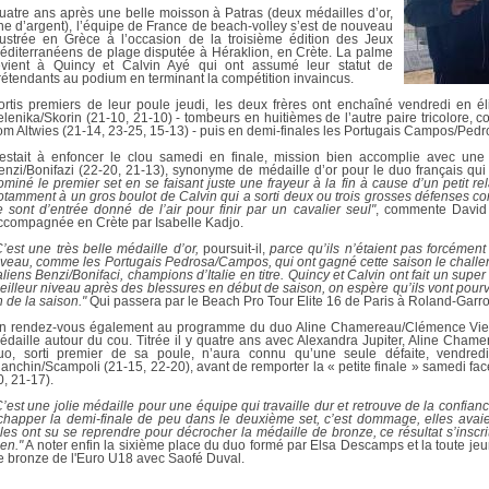
DOCUMENTS UTILES
uatre ans après une belle moisson à Patras (deux médailles d’or,
SITUATION SANITAIR
ne d’argent), l’équipe de France de beach-volley s’est de nouveau
COVID-19
llustrée en Grèce à l’occasion de la troisième édition des Jeux
éditerranéens de plage disputée à Héraklion, en Crète. La palme
evient à Quincy et Calvin Ayé qui ont assumé leur statut de
CLIQUEZ ICI
>
rétendants au podium en terminant la compétition invaincus.
ortis premiers de leur poule jeudi, les deux frères ont enchaîné vendredi en él
elenika/Skorin (21-10, 21-10) - tombeurs en huitièmes de l’autre paire tricolore
om Altwies (21-14, 23-25, 15-13) - puis en demi-finales les Portugais Campos/Pedr
estait à enfoncer le clou samedi en finale, mission bien accomplie avec une v
enzi/Bonifazi (22-20, 21-13), synonyme de médaille d’or pour le duo français qui
ominé le premier set en se faisant juste une frayeur à la fin à cause d’un petit 
otamment à un gros boulot de Calvin qui a sorti deux ou trois grosses défenses con
e sont d’entrée donné de l’air pour finir par un cavalier seul"
, commente David M
ccompagnée en Crète par Isabelle Kadjo.
C’est une très belle médaille d’or,
poursuit-il,
parce qu’ils n’étaient pas forcément 
iveau, comme les Portugais Pedrosa/Campos, qui ont gagné cette saison le chal
taliens Benzi/Bonifaci, champions d’Italie en titre. Quincy et Calvin ont fait un super 
eilleur niveau après des blessures en début de saison, on espère qu’ils vont pourvo
n de la saison."
Qui passera par le Beach Pro Tour Elite 16 de Paris à Roland-Garro
n rendez-vous également au programme du duo Aline Chamereau/Clémence Vieira
édaille autour du cou. Titrée il y quatre ans avec Alexandra Jupiter, Aline Chame
uo, sorti premier de sa poule, n’aura connu qu’une seule défaite, vendredi 
ianchin/Scampoli (21-15, 22-20), avant de remporter la « petite finale » samedi fac
0, 21-17).
C’est une jolie médaille pour une équipe qui travaille dur et retrouve de la confianc
chapper la demi-finale de peu dans le deuxième set, c’est dommage, elles avaien
lles ont su se reprendre pour décrocher la médaille de bronze, ce résultat s’inscrit 
ien."
A noter enfin la sixième place du duo formé par Elsa Descamps et la toute j
e bronze de l'Euro U18 avec Saofé Duval.