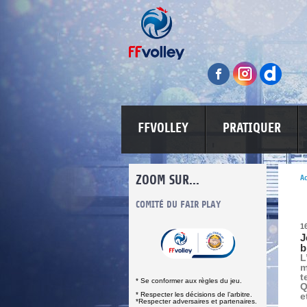
FFVOLLEY
PRATIQUER
ZOOM SUR...
Ac
INFORMATIONS CORONAVIRUS
COMITÉ DU FAIR PLAY
LUTTE CONT
1
J
b
L
m
t
* Se conformer aux règles du jeu.
Q
* Respecter les décisions de l’arbitre.
e
*Respecter adversaires et partenaires.