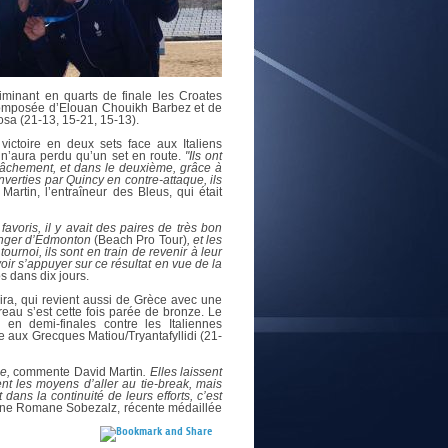
E
iminant en quarts de finale les Croates
, composée d’Elouan Chouikh Barbez et de
osa (21-13, 15-21, 15-13).
ictoire en deux sets face aux Italiens
 n’aura perdu qu’un set en route.
"Ils ont
relâchement, et dans le deuxième, grâce à
verties par Quincy en contre-attaque, ils
artin, l’entraîneur des Bleus, qui était
favoris, il y avait des paires de très bon
lenger d’Edmonton
(Beach Pro Tour)
, et les
tournoi, ils sont en train de revenir à leur
ir s’appuyer sur ce résultat en vue de la
s dans dix jours.
, qui revient aussi de Grèce avec une
reau s’est cette fois parée de bronze. Le
en demi-finales contre les Italiennes
e aux Grecques Matiou/Tryantafyllidi (21-
e,
commente David Martin
. Elles laissent
t les moyens d’aller au tie-break, mais
dans la continuité de leurs efforts, c’est
eune Romane Sobezalz, récente médaillée