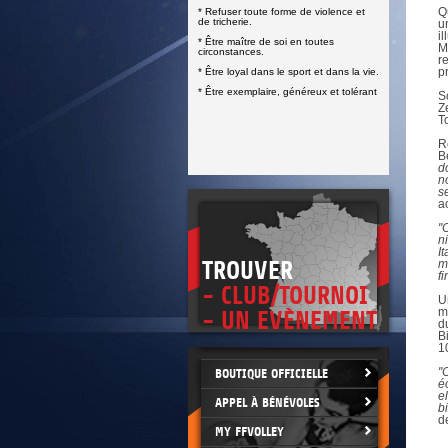
DOCUMENTS UTILES
Q
* Refuser toute forme de violence et
SITUATION SANITAIRE
de tricherie.
u
COVID-19
i
* Être maître de soi en toutes
M
circonstances.
r
CLIQUEZ ICI
>
p
* Être loyal dans le sport et dans la vie.
* Être exemplaire, généreux et tolérant
S
Z
T
R
B
d
n
s
a
"
n
I
TROUVER
m
fi
- CLUB/TOURNOI
U
m
- UN EVÈNEMENT
d
B
1
"
BOUTIQUE OFFICIELLE
é
e
APPEL À BÉNÉVOLES
b
d
MY FFVOLLEY