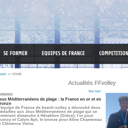
SE FORMER
EQUIPES DE FRANCE
COMPETITIO
cueil
>>
HOME
Actualités FFvolley
RE LES VIOLENCES
MA PETITE SPONSO
INFORMATIONS CORONAVIR
Voir tout
6/09/2023
eux Méditerranéens de plage : la France en or et en
ronze
’équipe de France de beach-volley a décroché deux
édailles aux Jeux Méditerranéens de plage qui se
erminent dimanche à Héraklion (Grèce), l’or pour
uincy et Calvin Ayé, le bronze pour Aline Chamereau
t Clémence Vieira.