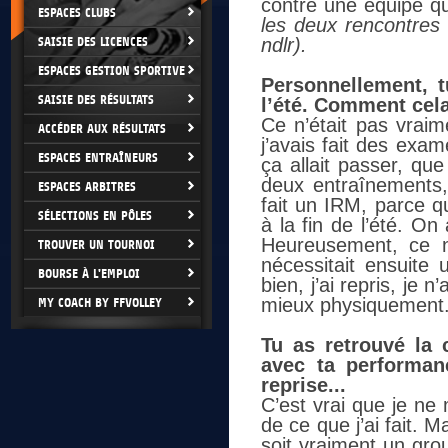
contre une équipe q
ESPACES CLUBS
les deux rencontres 
SAISIE DES LICENCES
ndlr).
ESPACES GESTION SPORTIVE
Personnellement, 
SAISIE DES RÉSULTATS
l’été. Comment cela 
Ce n’était pas vraim
ACCÉDER AUX RÉSULTATS
j’avais fait des exa
ESPACES ENTRAÎNEURS
ça allait passer, qu
deux entraînements,
ESPACES ARBITRES
fait un IRM, parce q
SÉLECTIONS EN PÔLES
à la fin de l’été. O
Heureusement, ce n’é
TROUVER UN TOURNOI
nécessitait ensuite
BOURSE À L'EMPLOI
bien, j’ai repris, je
mieux physiquement. 
MY COACH BY FFVOLLEY
Tu as retrouvé la 
avec ta performan
reprise...
C’est vrai que je ne
de ce que j’ai fait. M
soit vraiment un gro