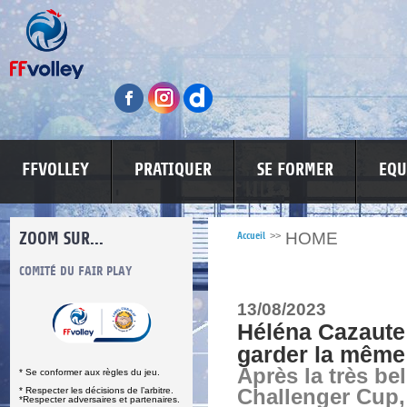
FFVOLLEY
PRATIQUER
SE FORMER
EQU
ZOOM SUR...
HOME
Accueil
>>
S
COMITÉ DU FAIR PLAY
LUTTE CONTRE LES VIOLENCES
MA PETITE
13/08/2023
Héléna Cazaute 
garder la même
Après la très bel
* Se conformer aux règles du jeu.
* Respecter les décisions de l’arbitre.
Challenger Cup
*Respecter adversaires et partenaires.