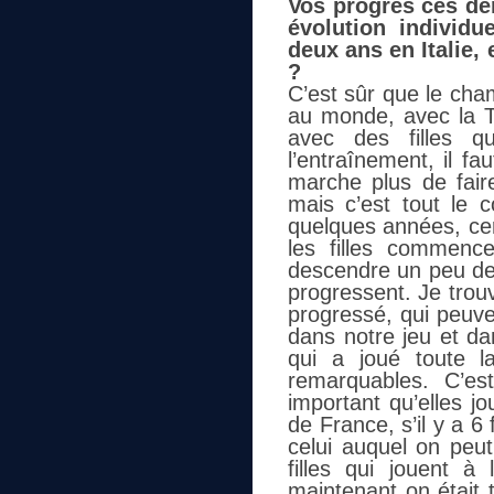
Vos progrès ces der
évolution individ
deux ans en Italie, 
?
C’est sûr que le cha
au monde, avec la T
avec des filles q
l’entraînement, il fa
marche plus de fair
mais c’est tout le c
quelques années, cert
les filles commence
descendre un peu de 
progressent. Je trou
progressé, qui peuv
dans notre jeu et da
qui a joué toute l
remarquables. C’est
important qu’elles j
de France, s’il y a 6
celui auquel on peut
filles qui jouent à 
maintenant on était t