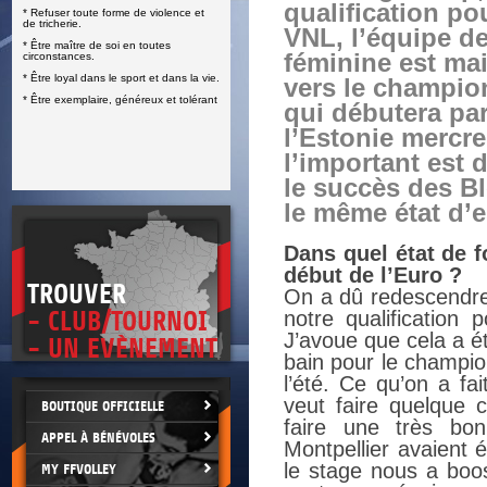
qualification po
* Refuser toute forme de violence et
E
de tricherie.
VNL, l’équipe d
* Être maître de soi en toutes
féminine est ma
circonstances.
* Être loyal dans le sport et dans la vie.
vers le champio
* Être exemplaire, généreux et tolérant
qui débutera pa
l’Estonie mercre
l’important est 
le succès des B
le même état d’e
Dans quel état de f
début de l’Euro ?
TROUVER
On a dû redescendre
- CLUB/TOURNOI
notre qualification 
J’avoue que cela a ét
- UN EVÈNEMENT
bain pour le champio
l’été. Ce qu’on a fa
veut faire quelque
BOUTIQUE OFFICIELLE
faire une très bo
APPEL À BÉNÉVOLES
Montpellier avaient 
le stage nous a boo
MY FFVOLLEY