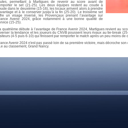
DOCUMENTS UTILES
autes, permettant à Martigues de revenir au score avant de
SITUATION SANITAIR
emporter le set (21-25). Les deux équipes restent au coude à
oude dans le deuxième (15-16), les locaux arrivent alors à prendre
COVID-19
’avantage et à le conserver jusqu’à la fin (25-20). Le troisième set
ffre un visage inversé, les Provençaux prenant l’avantage sur
CLIQUEZ ICI
>
rance Avenir 2024, grâce notamment à une bonne qualité de
ervice (15-25).
a quatrième débute à l’avantage de France Avenir 2024, Martigues revient au score
nverser la tendance et les joueurs du CNVB poussent leurs rivaux au tie-break (25
isiteurs (4-5 puis 6-10) qui finissent par remporter le match après un peu moins de
rance Avenir 2024 n'est pas passé loin de sa première victoire, mais décroche son 
1e au classement, Grand Nancy.