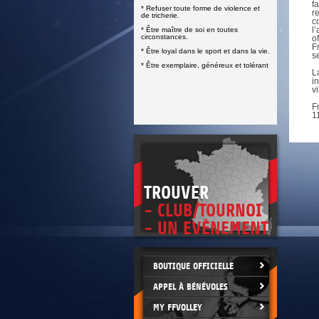
DOCUMENTS UTILES
f
* Refuser toute forme de violence et
SITUATION SANITAIRE
r
de tricherie.
c
COVID-19
l
* Être maître de soi en toutes
circonstances.
o
CLIQUEZ ICI
>
F
* Être loyal dans le sport et dans la vie.
s
* Être exemplaire, généreux et tolérant
L
i
v
F
1
TROUVER
- CLUB/TOURNOI
- UN EVÈNEMENT
BOUTIQUE OFFICIELLE
APPEL À BÉNÉVOLES
MY FFVOLLEY