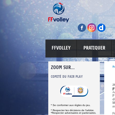
FFVOLLEY
PRATIQUER
ZOOM SUR...
Ac
INFORMATIONS CORONAVIRUS
COMITÉ DU FAIR PLAY
LUTTE CONT
2
F
Au
F
d
M
* Se conformer aux règles du jeu.
m
* Respecter les décisions de l’arbitre.
*Respecter adversaires et partenaires.
F