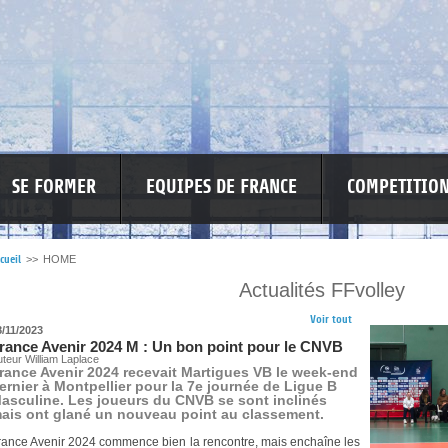
SE FORMER
EQUIPES DE FRANCE
COMPETITIO
cueil
>>
HOME
Actualités FFvolley
RE LES VIOLENCES
MA PETITE SPONSO
INFORMATIONS CORONAVIR
Voir tout
8/11/2023
rance Avenir 2024 M : Un bon point pour le CNVB
teur William Laplace
rance Avenir 2024 recevait Martigues VB le week-end
ernier à Montpellier pour la 7e journée de Ligue B
asculine. Les joueurs du CNVB se sont inclinés
ais ont glané un nouveau point au classement.
rance Avenir 2024 commence bien la rencontre, mais enchaîne les