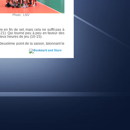
E
Photo : LNV
 en fin de set, mais cela ne suffit pas à
-21). Qui tourne peu à peu en faveur des
 deux heures de jeu (10-15).
deuxième point de la saison, talonnant le