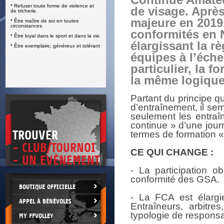
Continue Amate
* Refuser toute forme de violence et
E
de visage. Aprè
de tricherie.
majeure en 2019
* Être maître de soi en toutes
circonstances.
conformités en 
* Être loyal dans le sport et dans la vie.
élargissant la r
* Être exemplaire, généreux et tolérant
équipes à l’éche
particulier, la 
la même logique
Partant du principe qu
d’entraînement, il se
seulement les entraî
continue » d’une journ
TROUVER
termes de formation «
- CLUB/TOURNOI
CE QUI CHANGE :
- UN EVÈNEMENT
- La participation o
conformité des GSA.
BOUTIQUE OFFICIELLE
- La FCA est élargi
APPEL À BÉNÉVOLES
Entraîneurs, arbitre
typologie de responsab
MY FFVOLLEY