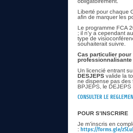
obligatoirement.
Liberté pour chaque G
afin de marquer les po
Le programme FCA 202
; il n’y a cependant au
type de visioconfére
souhaiterait suivre.
Cas particulier pour
professionnalisante
Un licencié entrant s
DESJEPS
valide la t
ne dispense pas des 
BPJEPS, le DEJEPS 
CONSULTER LE REGLEMEN
POUR S'INSCRIRE
Je m'inscris en complé
:
https://forms.gle/zS