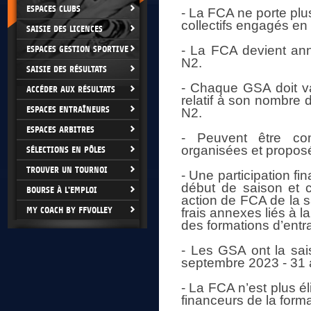
ESPACES CLUBS
- La FCA ne porte plu
collectifs engagés en
SAISIE DES LICENCES
- La FCA devient a
ESPACES GESTION SPORTIVE
N2.
SAISIE DES RÉSULTATS
- Chaque GSA doit va
ACCÉDER AUX RÉSULTATS
relatif à son nombre
ESPACES ENTRAÎNEURS
N2.
ESPACES ARBITRES
- Peuvent être com
organisées et proposé
SÉLECTIONS EN PÔLES
TROUVER UN TOURNOI
- Une participation fi
début de saison et 
BOURSE À L'EMPLOI
action de FCA de la s
MY COACH BY FFVOLLEY
frais annexes liés à l
des formations d’entr
- Les GSA ont la sai
septembre 2023 - 31 
- La FCA n’est plus 
financeurs de la forma