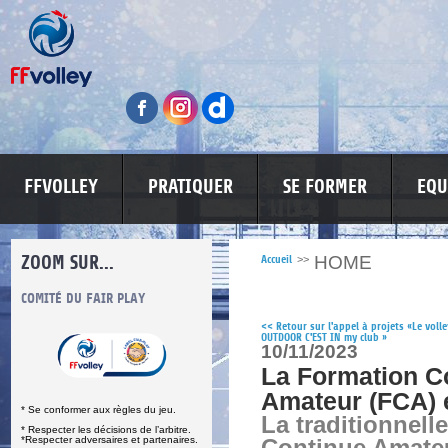
FFVOLLEY
PRATIQUER
SE FORMER
EQU
ZOOM SUR...
HOME
Accueil
>>
S
COMITÉ DU FAIR PLAY
LUTTE CONTRE LES VIOLENCES
MA PETITE
<<
Retour sur l'appel à projets «Le volle
OUTDOOR C'EST IN my club »
10/11/2023
La Formation C
Amateur (FCA) 
* Se conformer aux règles du jeu.
La traditionnell
* Respecter les décisions de l’arbitre.
*Respecter adversaires et partenaires.