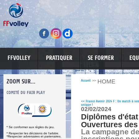
FFVOLLEY
PRATIQUER
SE FORMER
EQU
ZOOM SUR...
HOME
Accueil
>>
S
COMITÉ DU FAIR PLAY
LUTTE CONTRE LES VIOLENCES
MA PETITE
<<
France Avenir 2024 F : Un match à se
unique !
02/02/2024
Diplômes d'état
Ouvertures des 
* Se conformer aux règles du jeu.
La campagne de
* Respecter les décisions de l’arbitre.
*Respecter adversaires et partenaires.