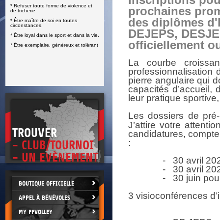
inscriptions po
* Refuser toute forme de violence et
E
prochaines prom
de tricherie.
des diplômes d'
* Être maître de soi en toutes
circonstances.
DEJEPS, DESJEP
* Être loyal dans le sport et dans la vie.
officiellement o
* Être exemplaire, généreux et tolérant
La courbe croissa
professionnalisation
pierre angulaire qui 
capacités d’accueil,
leur pratique sportive,
Les dossiers de pré-i
J’attire votre attent
TROUVER
candidatures, compte
:
- CLUB/TOURNOI
- UN EVÈNEMENT
- 30 avril 2024 
- 30 avril 2024 
- 30 juin pour 
BOUTIQUE OFFICIELLE
3 visioconférences d
APPEL À BÉNÉVOLES
MY FFVOLLEY