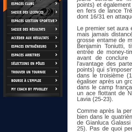
ESPACES CLUBS
points) et également
en fers de lance Tr
SAISIE DES LICENCES
dont 16/31 en attaque
ESPACES GESTION SPORTIVE
Le premier set aura 
SAISIE DES RÉSULTATS
mais jamais distanc
ACCÉDER AUX RÉSULTATS
grosse entame de mat
Benjamin Toniutti, t
ESPACES ENTRAÎNEURS
entrée de money-ti
ESPACES ARBITRES
avant de conclure 
l’avantage des part
SÉLECTIONS EN PÔLES
points) qui s'impose
TROUVER UN TOURNOI
dans le troisième (
égaliser après un gr
BOURSE À L'EMPLOI
dans le camp frança
MY COACH BY FFVOLLEY
un ace flottant de N
Lavia (25-23).
Comme après la pert
bien dans le quatriè
de Gianluca Galassi 
25). Pas de quoi per