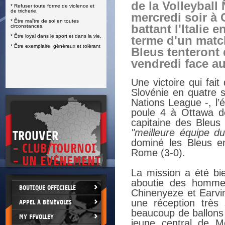
de la Volleyball
* Refuser toute forme de violence et
E
de tricherie.
mercredi soir à
* Être maître de soi en toutes
battant l'Italie 
circonstances.
* Être loyal dans le sport et dans la vie.
terme d'un matc
* Être exemplaire, généreux et tolérant
Bleus tenteront
vendredi face a
Une victoire qui fai
Slovénie en quatre s
Nations League -, l’
poule 4 à Ottawa de 
capitaine des Bleus B
"meilleure équipe 
TROUVER
dominé les Bleus en
- CLUB/TOURNOI
Rome (3-0).
- UN EVÈNEMENT
La mission a été bi
aboutie des homme
BOUTIQUE OFFICIELLE
Chinenyeze et Earvin
une réception très 
APPEL À BÉNÉVOLES
beaucoup de ballons
MY FFVOLLEY
jeune central de Mo