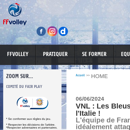
FFVOLLEY
PRATIQUER
SE FORMER
EQU
ZOOM SUR...
HOME
Accueil
>>
S
COMITÉ DU FAIR PLAY
LUTTE CONTRE LES VIOLENCES
MA PETITE
06/06/2024
VNL : Les Bleus
l'Italie !
L'équipe de Fra
* Se conformer aux règles du jeu.
* Respecter les décisions de l’arbitre.
idéalement attaq
*Respecter adversaires et partenaires.