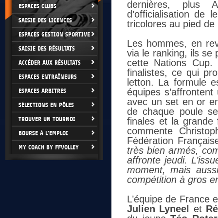
dernières, plus 
ESPACES CLUBS
d’officialisation de
SAISIE DES LICENCES
tricolores au pied de
ESPACES GESTION SPORTIVE
Les hommes, en rev
SAISIE DES RÉSULTATS
via le ranking, ils s
cette Nations Cup.
ACCÉDER AUX RÉSULTATS
finalistes, ce qui p
ESPACES ENTRAÎNEURS
letton. La formule e
équipes s’affronten
ESPACES ARBITRES
avec un set en or en
SÉLECTIONS EN PÔLES
de chaque poule se 
TROUVER UN TOURNOI
finales et la grande 
commente Christoph
BOURSE À L'EMPLOI
Fédération Français
MY COACH BY FFVOLLEY
très bien armés, com
affronte jeudi. L’is
moment, mais aussi 
compétition à gros en
L’équipe de France 
Julien Lyneel
et
Ré