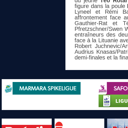
du jeune
Téo Rotar
figure dans la poule
Lyneel et Rémi Ba
affrontement face 
Gauthier-Rat et T
Pfretzschner/Swen Wi
entraîneurs des deu
face à la Lituanie a
Robert Juchnevic/Ar
Audrius Knasas/Patr
demi-finales et la fi