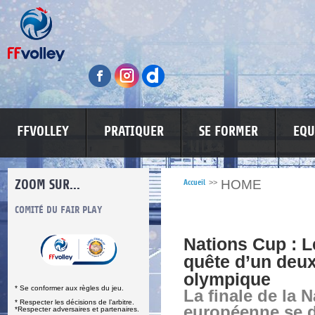
FFVOLLEY
PRATIQUER
SE FORMER
EQU
ZOOM SUR...
HOME
Accueil
>>
S
COMITÉ DU FAIR PLAY
LUTTE CONTRE LES VIOLENCES
MA PETITE
Nations Cup : L
quête d’un deu
olympique
* Se conformer aux règles du jeu.
La finale de la 
* Respecter les décisions de l’arbitre.
européenne se d
*Respecter adversaires et partenaires.