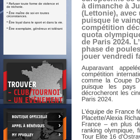
* Refuser toute forme de violence et
à dimanche à J
E
de tricherie.
(Lettonie), avec
* Être maître de soi en toutes
circonstances.
puisque le vain
* Être loyal dans le sport et dans la vie.
compétition déc
* Être exemplaire, généreux et tolérant
quota olympique
de Paris 2024. L
phase de poules 
jouer vendredi fa
Auparavant appelé
compétition internat
comme la Coupe Dav
TROUVER
puisque les pays 
- CLUB/TOURNOI
décrocheront les cin
Paris 2024.
- UN EVÈNEMENT
L’équipe de France f
BOUTIQUE OFFICIELLE
Placette/Alexia Richa
France – en plus de 
APPEL À BÉNÉVOLES
ranking olympique, f
MY FFVOLLEY
Tour Elite 16 d’Ostra