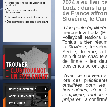
2024 a eu lieu c
* Refuser toute forme de violence et
E
de tricherie.
Lodz : dans la p
* Être maître de soi en toutes
de France affron
circonstances.
* Être loyal dans le sport et dans la vie.
Slovénie, le Can
* Être exemplaire, généreux et tolérant
"Une poule équilibré
mercredi à Lodz (Po
Volleyball Nations 
Toniutti a bien résu
la Slovénie, troisi
Serbie, dixième, la
sein duquel chaque s
de finale - les de
TROUVER
troisièmes seront qual
- CLUB/TOURNOI
"Avec ce nouveau sy
- UN EVÈNEMENT
lors des précédent
qualifiées pour le
homogènes, c’est l
BOUTIQUE OFFICIELLE
compliqué, tout le
APPEL À BÉNÉVOLES
préparer"
, a confirm
MY FFVOLLEY