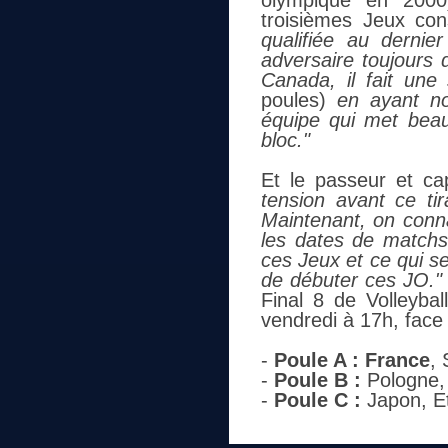
olympique en 2000
troisièmes Jeux co
qualifiée au dernie
adversaire toujours di
Canada, il fait une
poules
)
en ayant not
équipe qui met beau
bloc."
Et le passeur et ca
tension avant ce ti
Maintenant, on conna
les dates de matchs
ces Jeux et ce qui se
de débuter ces JO."
Final 8 de Volleybal
vendredi à 17h, face 
-
Poule A :
France
,
-
Poule B :
Pologne, I
-
Poule C :
Japon, Et