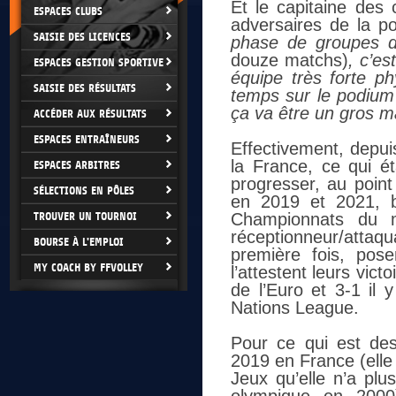
Et le capitaine des 
ESPACES CLUBS
adversaires de la p
SAISIE DES LICENCES
phase de groupes d
douze matchs)
, c’e
ESPACES GESTION SPORTIVE
équipe très forte p
SAISIE DES RÉSULTATS
temps sur le podium 
ça va être un gros m
ACCÉDER AUX RÉSULTATS
ESPACES ENTRAÎNEURS
Effectivement, depuis
la France, ce qui ét
ESPACES ARBITRES
progresser, au poin
SÉLECTIONS EN PÔLES
en 2019 et 2021, b
TROUVER UN TOURNOI
Championnats du m
réceptionneur/atta
BOURSE À L'EMPLOI
première fois, pos
MY COACH BY FFVOLLEY
l’attestent leurs vict
de l’Euro et 3-1 il 
Nations League.
Pour ce qui est de
2019 en France (elle 
Jeux qu’elle n’a pl