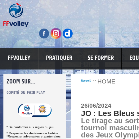
FFVOLLEY
PRATIQUER
SE FORMER
EQU
ZOOM SUR...
HOME
Accueil
>>
S
COMITÉ DU FAIR PLAY
LUTTE CONTRE LES VIOLENCES
MA PETITE
26/06/2024
JO : Les Bleus 
Le tirage au sor
tournoi masculin
* Se conformer aux règles du jeu.
des Jeux Olympi
* Respecter les décisions de l’arbitre.
*Respecter adversaires et partenaires.