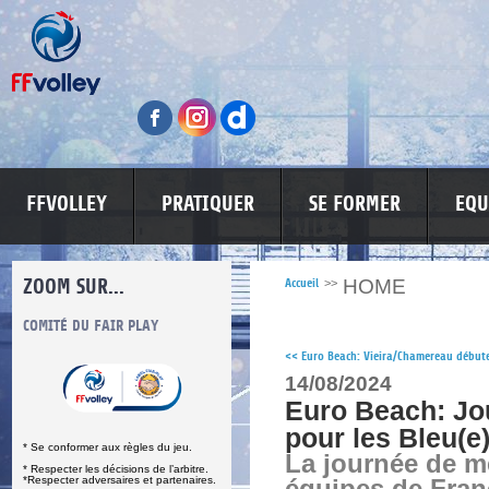
FFVOLLEY
PRATIQUER
SE FORMER
EQU
ZOOM SUR...
HOME
Accueil
>>
S
COMITÉ DU FAIR PLAY
LUTTE CONTRE LES VIOLENCES
MA PETITE
<<
Euro Beach: Vieira/Chamereau débute
14/08/2024
Euro Beach: Jo
pour les Bleu(e
* Se conformer aux règles du jeu.
La journée de me
* Respecter les décisions de l’arbitre.
*Respecter adversaires et partenaires.