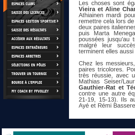
Les choses sont ég
ESPACES CLUBS
Vieira et Aline Ch
SAISIE DES LICENCES
Athiainen mardi pour
remettre cela lors de
ESPACES GESTION SPORTIVE
deux paires italienn
SAISIE DES RÉSULTATS
puis Marta Menegat
poussées jusqu’au t
ACCÉDER AUX RÉSULTATS
malgré leur succè
ESPACES ENTRAÎNEURS
terminent elles aussi
ESPACES ARBITRES
Chez les messieurs, 
SÉLECTIONS EN PÔLES
paires tricolores. P
TROUVER UN TOURNOI
très réussie, avec u
Mathias Seiser/Lau
BOURSE À L'EMPLOI
Gauthier-Rat et T
MY COACH BY FFVOLLEY
contre une autre équ
21-19, 15-13). Ils 
Ayé et Rémi Bassereau