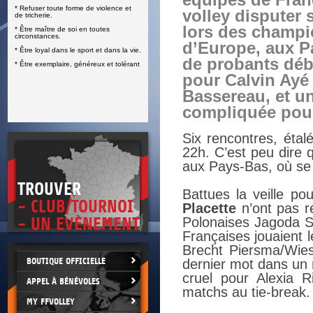
équipes de Fran
* Refuser toute forme de violence et
E
volley disputer 
de tricherie.
lors des champ
* Être maître de soi en toutes
circonstances.
d’Europe, aux P
* Être loyal dans le sport et dans la vie.
de probants dé
* Être exemplaire, généreux et tolérant
pour Calvin Ayé
Bassereau, et u
compliquée pour
Six rencontres, étal
22h. C’est peu dire 
aux Pays-Bas, où se 
TROUVER
Battues la veille po
- CLUB/TOURNOI
Placette
n’ont pas ré
- UN EVÈNEMENT
Polonaises Jagoda S
Françaises jouaient l
Brecht Piersma/Wies
BOUTIQUE OFFICIELLE
dernier mot dans un 
cruel pour Alexia R
APPEL À BÉNÉVOLES
matchs au tie-break.
MY FFVOLLEY