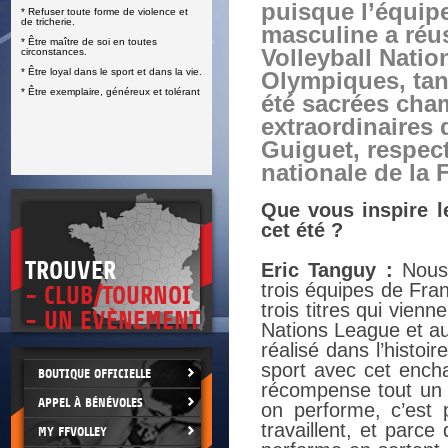
puisque l’équip
* Refuser toute forme de violence et
E
de tricherie.
masculine a réu
* Être maître de soi en toutes
Volleyball Nati
circonstances.
* Être loyal dans le sport et dans la vie.
Olympiques, tan
* Être exemplaire, généreux et tolérant
été sacrées cha
extraordinaires
Guiguet, respect
nationale de la 
Que vous inspire 
cet été ?
TROUVER
Eric Tanguy :
Nous 
trois équipes de Fr
- CLUB/TOURNOI
trois titres qui vienn
- UN EVÈNEMENT
Nations League et au
réalisé dans l’histoir
sport avec cet encha
BOUTIQUE OFFICIELLE
récompense tout un p
APPEL À BÉNÉVOLES
on performe, c’est
travaillent, et parce
MY FFVOLLEY