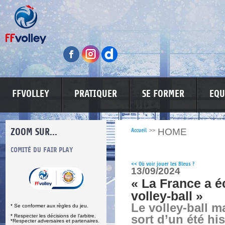
FFVOLLEY
PRATIQUER
SE FORMER
EQU
ZOOM SUR...
HOME
Accueil
>>
S
COMITÉ DU FAIR PLAY
LUTTE CONTRE LES VIOLENCES
MA PETITE
<<
Où voir jouer les Bleus ?
13/09/2024
« La France a éc
volley-ball »
Le volley-ball m
* Se conformer aux règles du jeu.
* Respecter les décisions de l’arbitre.
sort d’un été hi
*Respecter adversaires et partenaires.