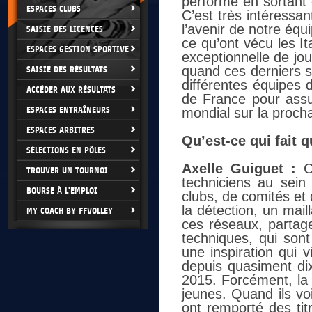
performe en sortant 
ESPACES CLUBS
C’est très intéressan
l’avenir de notre éq
SAISIE DES LICENCES
ce qu’ont vécu les I
ESPACES GESTION SPORTIVE
exceptionnelle de jou
quand ces derniers s
SAISIE DES RÉSULTATS
différentes équipes 
ACCÉDER AUX RÉSULTATS
de France pour assu
ESPACES ENTRAÎNEURS
mondial sur la proch
ESPACES ARBITRES
Qu’est-ce qui fait 
SÉLECTIONS EN PÔLES
Axelle Guiguet :
C’
TROUVER UN TOURNOI
techniciens au sein
BOURSE À L'EMPLOI
clubs, de comités et 
la détection, un mail
MY COACH BY FFVOLLEY
ces réseaux, partage
techniques, qui sont
une inspiration qui 
depuis quasiment di
2015. Forcément, la 
jeunes. Quand ils vo
ont remporté des tit