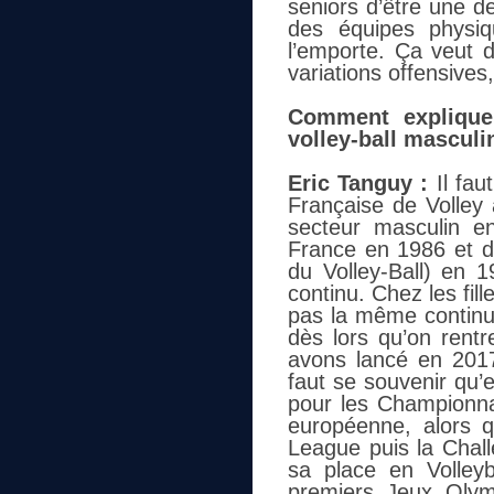
seniors d’être une d
des équipes physiq
l’emporte. Ça veut d
variations offensives,
Comment expliquer
volley-ball masculi
Eric Tanguy :
Il faut
Française de Volley
secteur masculin 
France en 1986 et d
du Volley-Ball) en 1
continu. Chez les fill
pas la même continui
dès lors qu’on rent
avons lancé en 2017,
faut se souvenir qu’e
pour les Championnat
européenne, alors q
League puis la Chall
sa place en Volley
premiers Jeux Olym