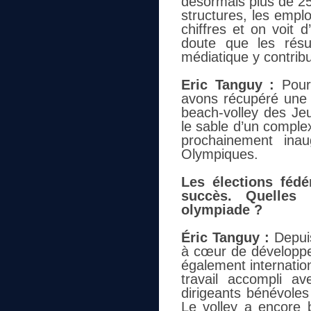
désormais plus de 250
structures, les emplo
chiffres et on voit 
doute que les résu
médiatique y contrib
Eric Tanguy :
Pour
avons récupéré une 
beach-volley des Je
le sable d’un comple
prochainement ina
Olympiques.
Les élections fédé
succès. Quelles 
olympiade ?
Éric Tanguy :
Depuis
à cœur de développer
également internation
travail accompli a
dirigeants bénévoles
Le volley a encore 