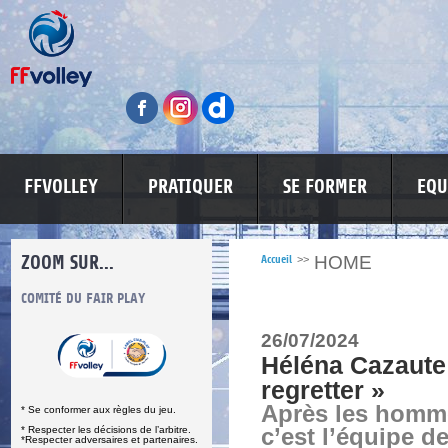
FFVOLLEY
PRATIQUER
SE FORMER
EQU
ZOOM SUR...
HOME
Accueil
>>
S
COMITÉ DU FAIR PLAY
LUTTE CONTRE LES VIOLENCES
MA PETITE
26/07/2024
Héléna Cazaute 
regretter »
Après les homm
* Se conformer aux règles du jeu.
* Respecter les décisions de l’arbitre.
c’est l’équipe d
*Respecter adversaires et partenaires.