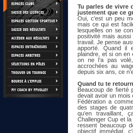
ESPACES CLUBS
Tu parles de vivre 
justement que ce g
SAISIE DES LICENCES
Oui, c’est un peu mo
ESPACES GESTION SPORTIVE
mais ce qui est faci
lesquelles on se co
SAISIE DES RÉSULTATS
positivité mais auss
ACCÉDER AUX RÉSULTATS
travail. Je pense aus
ESPACES ENTRAÎNEURS
apporté. Quand il 
plaindre, et si on en 
ESPACES ARBITRES
on ne l’a pas volé
SÉLECTIONS EN PÔLES
accrochées au wago
depuis six ans, ce n’
TROUVER UN TOURNOI
BOURSE À L'EMPLOI
Quand tu te retourn
Beaucoup de fierté p
MY COACH BY FFVOLLEY
devait avoir un mois
Fédération a commen
des stages de quatr
qu’en travaillant, 
Challenger Cup et la 
ressent beaucoup de
objectif immédiat, 