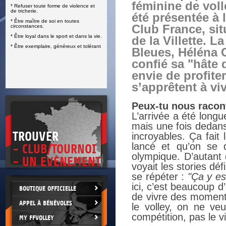
féminine de volle
* Refuser toute forme de violence et
E
de tricherie.
été présentée à 
* Être maître de soi en toutes
Club France, sit
circonstances.
* Être loyal dans le sport et dans la vie.
de la Villette. L
* Être exemplaire, généreux et tolérant
Bleues, Héléna 
confié sa "hâte 
envie de profit
s’apprêtent à viv
Peux-tu nous racont
L’arrivée a été longu
mais une fois dedans,
TROUVER
incroyables. Ça fait
lancé et qu’on se 
- CLUB/TOURNOI
olympique. D’autant 
- UN EVÈNEMENT
voyait les stories défi
se répéter :
"Ça y es
ici, c’est beaucoup 
BOUTIQUE OFFICIELLE
de vivre des moments
APPEL À BÉNÉVOLES
le volley, on ne veu
compétition, pas le v
MY FFVOLLEY