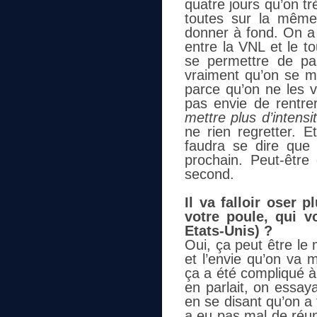
quatre jours qu’on tr
toutes sur la même
donner à fond. On a
entre la VNL et le t
se permettre de pas
vraiment qu’on se me
parce qu’on ne les v
pas envie de rentre
mettre plus d’intensit
ne rien regretter. E
faudra se dire que 
prochain. Peut-êtr
second.
Il va falloir oser 
votre poule, qui v
Etats-Unis) ?
Oui, ça peut être le 
et l’envie qu’on va 
ça a été compliqué à
en parlait, on essay
en se disant qu’on a
a eu pas mal de réuni