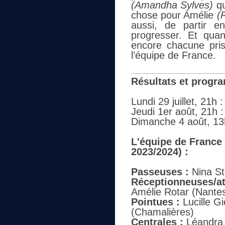
(Amandha Sylves)
q
chose pour Amélie
(
aussi, de partir en
progresser. Et qua
encore chacune pri
l’équipe de France.
Résultats et progra
Lundi 29 juillet, 21h 
Jeudi 1er août, 21h 
Dimanche 4 août, 13h
L'équipe de France 
2023/2024) :
Passeuses :
Nina Sto
Réceptionneuses/at
Amélie Rotar (Nante
Pointues :
Lucille Gi
(Chamalières)
Centrales :
Léandra O