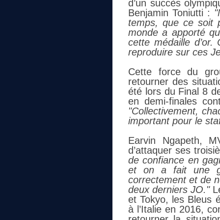
d’un succès olympiq
Benjamin Toniutti :
"
temps, que ce soit p
monde a apporté quel
cette médaille d’or.
reproduire sur ces J
Cette force du gr
retourner des situat
été lors du Final 8 de
en demi-finales cont
"Collectivement, cha
important pour le sta
Earvin Ngapeth, M
d’attaquer ses trois
de confiance en gagn
et on a fait une g
correctement et de 
deux derniers JO."
Le
et Tokyo, les Bleus 
à l’Italie en 2016, c
retourner la situat