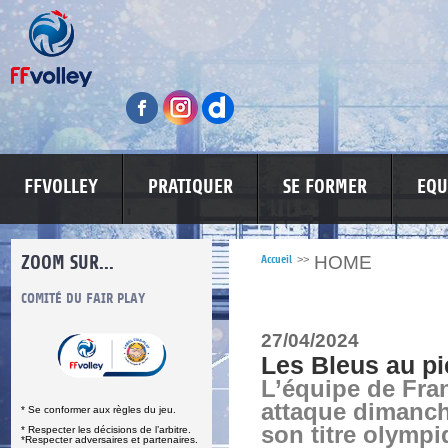
FFVOLLEY
PRATIQUER
SE FORMER
EQU
ZOOM SUR...
HOME
Accueil
>>
S
COMITÉ DU FAIR PLAY
LUTTE CONTRE LES VIOLENCES
MA PETITE
27/04/2024
Les Bleus au pi
L’équipe de Fra
attaque dimanch
* Se conformer aux règles du jeu.
son titre olymp
* Respecter les décisions de l’arbitre.
*Respecter adversaires et partenaires.