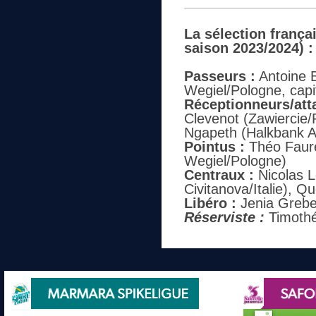
La sélection frança
saison 2023/2024) :
Passeurs :
Antoine B
Wegiel/Pologne, capi
Réceptionneurs/att
Clevenot (Zawiercie/P
Ngapeth (Halkbank A
Pointus :
Théo Faure
Wegiel/Pologne)
Centraux :
Nicolas L
Civitanova/Italie), Q
Libéro :
Jenia Greben
Réserviste :
Timothé