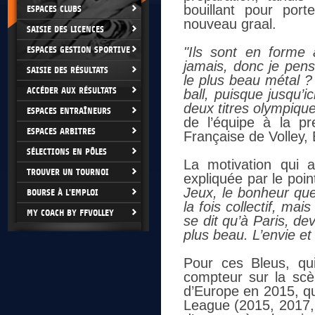
bouillant pour por
ESPACES CLUBS
nouveau graal.
SAISIE DES LICENCES
ESPACES GESTION SPORTIVE
"Ils sont en forme
jamais, donc je pens
SAISIE DES RÉSULTATS
le plus beau métal ? 
ACCÉDER AUX RÉSULTATS
ball, puisque jusqu’i
deux titres olympiqu
ESPACES ENTRAÎNEURS
de l’équipe à la p
ESPACES ARBITRES
Française de Volley, 
SÉLECTIONS EN PÔLES
La motivation qui 
TROUVER UN TOURNOI
expliquée par le poi
Jeux, le bonheur que
BOURSE À L'EMPLOI
la fois collectif, m
MY COACH BY FFVOLLEY
se dit qu’à Paris, de
plus beau. L’envie et
Pour ces Bleus, qu
compteur sur la scè
d’Europe en 2015, qu
League (2015, 2017, 2