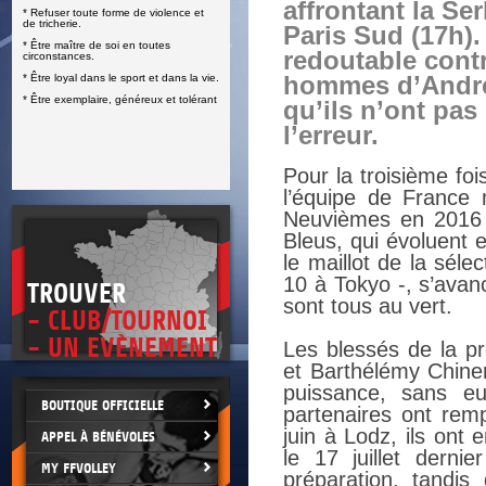
affrontant la Ser
* Refuser toute forme de violence et
E
de tricherie.
Paris Sud (17h).
* Être maître de soi en toutes
redoutable contr
circonstances.
* Être loyal dans le sport et dans la vie.
hommes d’Andre
* Être exemplaire, généreux et tolérant
qu’ils n’ont pas 
l’erreur.
Pour la troisième foi
l’équipe de France
Neuvièmes en 2016 à
Bleus, qui évoluent 
le maillot de la séle
10 à Tokyo -, s’avan
TROUVER
sont tous au vert.
- CLUB/TOURNOI
- UN EVÈNEMENT
Les blessés de la pr
et Barthélémy Chine
puissance, sans e
BOUTIQUE OFFICIELLE
partenaires ont remp
juin à Lodz, ils ont
APPEL À BÉNÉVOLES
le 17 juillet dern
MY FFVOLLEY
préparation, tandis