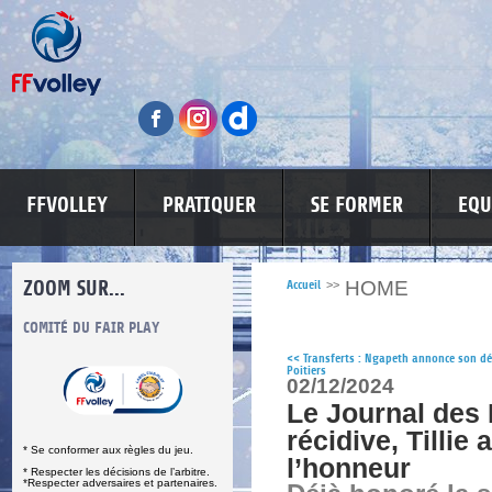
FFVOLLEY
PRATIQUER
SE FORMER
EQU
ZOOM SUR...
HOME
Accueil
>>
S
COMITÉ DU FAIR PLAY
LUTTE CONTRE LES VIOLENCES
MA PETITE
<<
Transferts : Ngapeth annonce son dé
Poitiers
02/12/2024
Le Journal des 
récidive, Tillie 
* Se conformer aux règles du jeu.
l’honneur
* Respecter les décisions de l’arbitre.
*Respecter adversaires et partenaires.