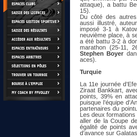
attaque), a battu Be
ESPACES CLUBS
15).
SAISIE DES LICENCES
Du côté des autres 
ESPACES GESTION SPORTIVE
aussi illustré, aute
imposé 3-1 à Katow
SAISIE DES RÉSULTATS
neuvième place, à s
ACCÉDER AUX RÉSULTATS
a été battu 3-2 à do
marathon (25-11, 2
ESPACES ENTRAÎNEURS
Stephen Boyer
dans
ESPACES ARBITRES
aces).
SÉLECTIONS EN PÔLES
Turquie
TROUVER UN TOURNOI
La 11e journée d’Efel
BOURSE À L'EMPLOI
Ziraat Bankkart, ave
MY COACH BY FFVOLLEY
points, 39% en attaq
puisque l’équipe d’A
partenaires du point
Les deux formations 
aller de la Coupe d
égalité de points av
d’avance sur Galatas