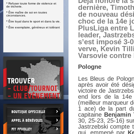
Déjà honoré la 
* Refuser toute forme de violence et
E
dernière, Timoth
de tricherie.
de nouveau dés
* Être maître de soi en toutes
circonstances.
choc de la 14e 
* Être loyal dans le sport et dans la vie.
PlusLiga entre L
* Être exemplaire, généreux et tolérant
leader, Jastrzeb
s’est imposé 3-0
verve, Kevin Til
Varsovie contre
Pologne
Les Bleus de Pologn
TROUVER
après avoir été dési
- CLUB/TOURNOI
victoire de Jastrzeb
- UN EVÈNEMENT
end lors de la 14e
(meilleur marqueur d
1 ace) de la part du
BOUTIQUE OFFICIELLE
capitaine
Benjamin T
30, 25-23, 25-16) sur
APPEL À BÉNÉVOLES
Jastrzebski compte t
MY FFVOLLEY
qui, emmené par
Ke