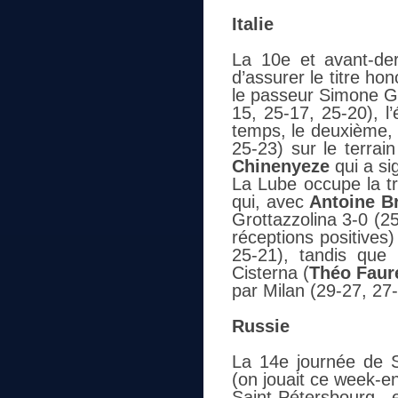
Italie
La 10e et avant-de
d’assurer le titre h
le passeur Simone Gi
15, 25-17, 25-20), l’
temps, le deuxième, T
25-23) sur le terra
Chinenyeze
qui a si
La Lube occupe la tr
qui, avec
Antoine Br
Grottazzolina 3-0 (2
réceptions positives
25-21), tandis que
Cisterna (
Théo Faur
par Milan (29-27, 27
Russie
La 14e journée de 
(on jouait ce week-en
Saint-Pétersbourg,