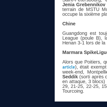
Jenia Grebennikov
terrain de MSTU Mo
occupe la sixième pl
Chine
Guangdong est toujo
League (poule B), 
Henan 3-1 lors de la
Marmara SpikeLigu
Alors que Poitiers, 
article
)
, était exemp
week-end, Montpell
Seddik
(sorti après 
en attaque, 3 blocs)
29, 21-25, 22-25, 15
Tourcoing.