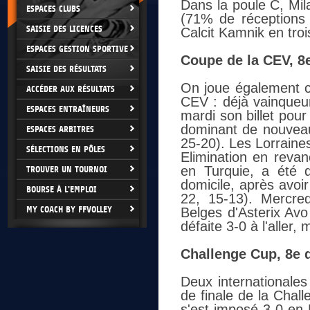
Dans la poule C, Mi
ESPACES CLUBS
(71% de réceptions p
SAISIE DES LICENCES
Calcit Kamnik en troi
ESPACES GESTION SPORTIVE
Coupe de la CEV, 8e
SAISIE DES RÉSULTATS
On joue également ce
ACCÉDER AUX RÉSULTATS
CEV : déjà vainqueur
ESPACES ENTRAÎNEURS
mardi son billet pour 
dominant de nouveau
ESPACES ARBITRES
25-20). Les Lorraine
SÉLECTIONS EN PÔLES
Elimination en reva
en Turquie, a été 
TROUVER UN TOURNOI
domicile, après avoi
BOURSE À L'EMPLOI
22, 15-13). Mercre
MY COACH BY FFVOLLEY
Belges d'Asterix Avo
défaite 3-0 à l'aller,
Challenge Cup, 8e d
Deux internationales
de finale de la Chal
s'est imposé 3-0 en 