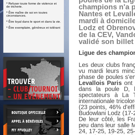
poules de la Li
* Refuser toute forme de violence et
E
champions n'a p
de tricherie.
Nantes et Levall
* Être maître de soi en toutes
circonstances.
mardi à domicil
* Être loyal dans le sport et dans la vie.
Lodz et Obreno
* Être exemplaire, généreux et tolérant
de la CEV, Vand
validé son billet
Ligue des champion
Les deux clubs fran
vu mardi leurs minc
phase de poules s'en
TROUVER
Levallois Paris
ont 
- CLUB/TOURNOI
dans la poule D, 
spectateurs à La T
- UN EVÈNEMENT
internationale tricolo
(23 points, 46% d'eff
Budowlani Lodz (17-2
BOUTIQUE OFFICIELLE
De leur côté, les Fr
APPEL À BÉNÉVOLES
peu dans leur salle
MY FFVOLLEY
24, 17-25, 19-25, 25