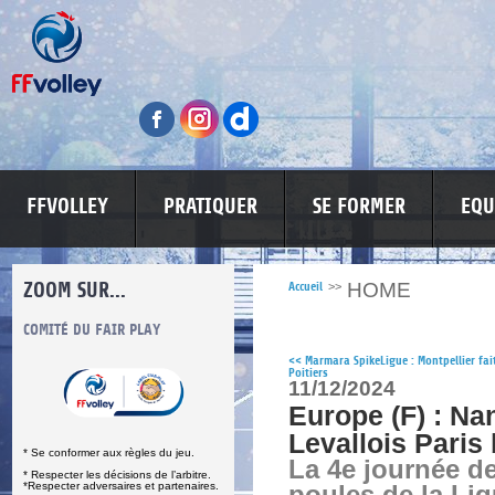
FFVOLLEY
PRATIQUER
SE FORMER
EQU
ZOOM SUR...
HOME
Accueil
>>
S
COMITÉ DU FAIR PLAY
LUTTE CONTRE LES VIOLENCES
MA PETITE
<<
Marmara SpikeLigue : Montpellier fai
Poitiers
11/12/2024
Europe (F) : Na
Levallois Paris 
* Se conformer aux règles du jeu.
La 4e journée d
* Respecter les décisions de l’arbitre.
*Respecter adversaires et partenaires.