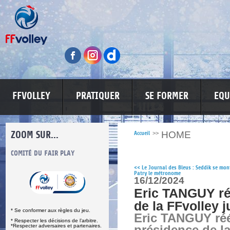
FFVOLLEY
PRATIQUER
SE FORMER
EQU
ZOOM SUR...
HOME
Accueil
>>
S
COMITÉ DU FAIR PLAY
LUTTE CONTRE LES VIOLENCES
MA PETITE
<<
Le Journal des Bleus : Seddik se mon
Patry le métronome
16/12/2024
Eric TANGUY ré
de la FFvolley 
* Se conformer aux règles du jeu.
Eric TANGUY réé
* Respecter les décisions de l’arbitre.
*Respecter adversaires et partenaires.