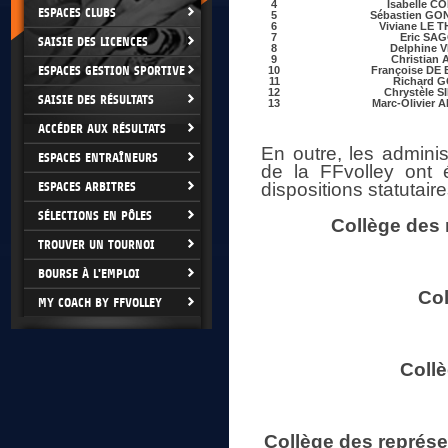
4
Isabelle C
ESPACES CLUBS
5
Sébastien GO
6
Viviane LE 
7
Eric SA
SAISIE DES LICENCES
8
Delphine 
9
Christian
ESPACES GESTION SPORTIVE
10
Françoise DE
11
Richard 
12
Chrystèle S
SAISIE DES RÉSULTATS
13
Marc-Olivier
ACCÉDER AUX RÉSULTATS
En outre, les adminis
ESPACES ENTRAÎNEURS
de la FFvolley ont
ESPACES ARBITRES
dispositions statutair
SÉLECTIONS EN PÔLES
Collège des 
TROUVER UN TOURNOI
BOURSE À L'EMPLOI
Col
MY COACH BY FFVOLLEY
Collè
Collège des représe