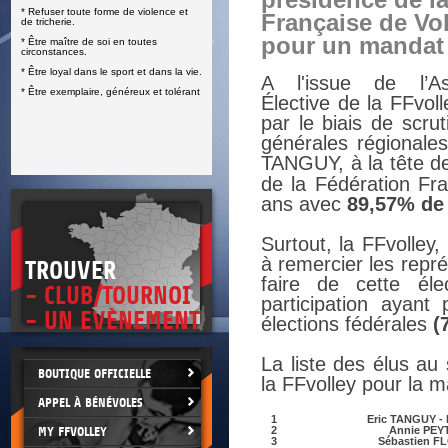
présidence de l
* Refuser toute forme de violence et
E
Française de Vol
de tricherie.
pour un mandat 
* Être maître de soi en toutes
circonstances.
* Être loyal dans le sport et dans la vie.
A l'issue de l’A
* Être exemplaire, généreux et tolérant
Élective de la FFvoll
par le biais de scr
générales régionale
TANGUY, à la tête de
de la Fédération Fr
ans avec
89,57% de
Surtout, la FFvolley,
à remercier les repr
TROUVER
faire de cette él
- CLUB/TOURNOI
participation ayan
- UN EVÈNEMENT
élections fédérales
(7
La liste des élus au 
BOUTIQUE OFFICIELLE
la FFvolley pour la 
APPEL À BÉNÉVOLES
1
Eric TANGUY - 
MY FFVOLLEY
2
Annie PEY
3
Sébastien F