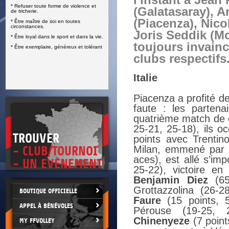
l'instant à Jean 
* Refuser toute forme de violence et
E
(Galatasaray), A
de tricherie.
(Piacenza), Nico
* Être maître de soi en toutes
circonstances.
Joris Seddik (Mo
* Être loyal dans le sport et dans la vie.
toujours invainc
* Être exemplaire, généreux et tolérant
clubs respectifs
Italie
Piacenza a profité d
faute : les partenai
quatrième match de 
25-21, 25-18), ils o
TROUVER
points avec Trentin
Milan, emmené par
- CLUB/TOURNOI
aces), est allé s’im
- UN EVÈNEMENT
25-22), victoire e
Benjamin Diez
(65%
Grottazzolina (26-
BOUTIQUE OFFICIELLE
Faure
(15 points, 5
APPEL À BÉNÉVOLES
Pérouse (19-25,
Chinenyeze
(7 point
MY FFVOLLEY