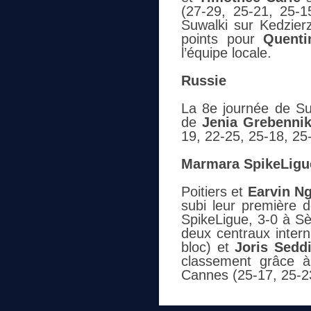
(27-29, 25-21, 25-1
Suwalki sur Kedzier
points pour
Quenti
l’équipe locale.
Russie
La 8e journée de Su
de
Jenia Grebenni
19, 22-25, 25-18, 25
Marmara SpikeLigu
Poitiers et
Earvin N
subi leur première 
SpikeLigue, 3-0 à Sè
deux centraux inter
bloc) et
Joris Sedd
classement grâce à
Cannes (25-17, 25-23