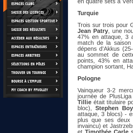
en quatre sets à Vér
ESPACES CLUBS
Turquie
SAISIE DES LICENCES
ESPACES GESTION SPORTIVE
Trois sur trois pour
SAISIE DES RÉSULTATS
Jean Patry
, une nou
47% en attaque, 3 a
ACCÉDER AUX RÉSULTATS
match de la saison
ESPACES ENTRAÎNEURS
dépens d’Akkus (25-
au sommet de cette
ESPACES ARBITRES
points, 43% en atta
SÉLECTIONS EN PÔLES
champion sortant, Ha
TROUVER UN TOURNOI
Pologne
BOURSE À L'EMPLOI
Vainqueur 3-2 merc
MY COACH BY FFVOLLEY
journée de PlusLiga
Tillie
était titulaire 
bloc),
Stephen Boy
attaque, 3 blocs) -
plus que ses deux p
invaincu) et Jastrze
et
Timothée Carle
s