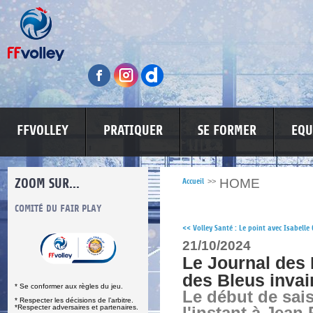
FFVOLLEY
PRATIQUER
SE FORMER
EQU
ZOOM SUR...
HOME
Accueil
>>
S
COMITÉ DU FAIR PLAY
LUTTE CONTRE LES VIOLENCES
MA PETITE
<<
Volley Santé : Le point avec Isabelle 
21/10/2024
Le Journal des 
des Bleus inva
* Se conformer aux règles du jeu.
Le début de sai
* Respecter les décisions de l’arbitre.
*Respecter adversaires et partenaires.