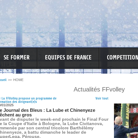
SE FORMER
EQUIPES DE FRANCE
COMPETITIO
cueil
>>
HOME
Actualités FFvolley
RE LES VIOLENCES
MA PETITE SPONSO
INFORMATIONS CORONAVIR
<
La FFVolley propose un programme de
Voir tout
rmation des dirigeant(e)s
0/01/2025
e Journal des Bleus : La Lube et Chinenyeze
êchent au gros
vant de disputer le week-end prochain le Final Four
e la Coupe d'Italie à Bologne, la Lube Civitanova,
mmenée par son central tricolore Barthélémy
hinenyeze, a battu dimanche le leader de
uperLega, Pérouse.