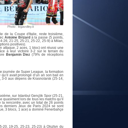
E
Photo : legavolley.it
 de la Coupe d'Italie, reste troisième,
vec
Antoine Brizard
à la passe (5 points,
24-26, 21-25, 25-21, 25-22, 25-9) à Milan,
tions positives).
 attaque, 2 aces, 1 bloc) ont réussi une
ce à leur victoire 3-2 sur le terrain du
lore
Benjamin Diez
(79% de réceptions
2e journée de Super League, la formation
e
qu’il avait prolongé d’un an son bail en
, 3-0 aux dépens de Krasnoïarsk (25-14,
uxième, sur Istanbul Gençlik Spor (25-21,
 quasiment lors de tous les matchs qu’il
 la rencontre, avec un total de 26 points
des derniers Jeux de Paris 2024 se sont
ue, 3 blocs, 1 ace) a dominé Fenerbahçe
5-20, 19-25, 25-23, 25-23) à Olsztyn du