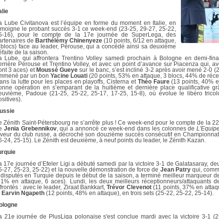
DOCUMENTS UTILES
SITUATION SANITAIR
alie
COVID-19
a Lube Civitanova est l’équipe en forme du moment en Italie, en
émoigne le probant succès 3-1 ce week-end (23-25, 29-27, 25-22,
CLIQUEZ ICI
>
5-16), pour le compte de la 17e journée de SuperLega, des
artenaires de
Barthélémy Chinenyeze
(10 points, 6/12 en attaque,
 blocs) face au leader, Pérouse, qui a concédé ainsi sa deuxième
éfaite de la saison.
a Lube, qui affrontera Trentino Volley samedi prochain à Bologne en demi-finale
errière Pérouse et Trentino Volley, et avec un point d’avance sur Piacenza qui, a
ont 3 aces) et
Moussé Gueye
sur le banc, s’est incliné 3-2 après avoir mené 2-0 (
mmené par un bon
Yacine Louati
(20 points, 53% en attaque, 3 blocs, 44% de récep
ans la lutte pour les places en playoffs, Cisterna et
Théo Faure
(13 points, 40% en
onne opération en s’emparant de la huitième et dernière place qualificative grâ
euvième, Padoue (21-25, 25-22, 25-17, 17-25, 15-8), où évolue le libéro trico
sitives).
ussie
e Zénith Saint-Pétersbourg ne s’arrête plus ! Ce week-end pour le compte de la 2
e
Jenia Grebennikov
, qui a annoncé ce week-end dans les colonnes de
L'Equip
aveur du club russe, a décroché son douzième succès consécutif en Championnat
6-24, 25-15). Le Zénith est deuxième, à neuf points du leader, le Zénith Kazan.
urquie
a 17e journée d’Efeler Ligi a débuté samedi par la victoire 3-1 de Galatasaray, de
5-27, 25-23, 25-22) et la nouvelle démonstration de force de
Jean Patry
qui, comme
 disputés en Turquie depuis le début de la saison, a terminé meilleur marqueur de
51% en attaque, 6 aces). Lundi, les deux meilleurs réceptionneurs/attaquants 
ffrontés : avec le leader, Ziraat Bankkart,
Trévor Clevenot
(11 points, 37% en attaq
t
Earvin Ngapeth
(12 points, 48% en attaque), en trois sets (25-22, 25-22, 25-14).
ologne
a 21e journée de PlusLiga polonaise s'est conclue mardi avec la victoire 3-1 (2