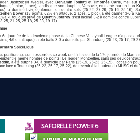
eader, Jastrzebski Wegiel, avec
Benjamin Toniutti
et
Timothée Carle
, meilleur
ttaque, 1 bloc, 1 ace), tandis que son dauphin, Varsovie, emmené par un bon
Ke
loc), a dominé Lviv, également en quatre sets (25-22, 27-29, 25-16, 25-16).
tephen Boyer
(13 points, 62% en attaque, 2 aces, 1 bloc), a été gagner 3-0 à Ka
uwalki, toujours privé de
Quentin Joufroy
, s’est incliné 3-2 à domicile contre Lub
23-25, 21-25, 25-18, 25-23, 19-17).
hine
a 6e journée de la deuxième phase de la Chinese Volleyball League n’a pas sour
oints, 4/6 en attaque), a été battu 3-0 à domicile par Shandong (25-23, 25-17, 29-27
armara SpikeLigue
es positions se sont resserrées ce week-end à l’issue de la 17e journée de Marmar
omptent le même nombre de points ! Le leader, Montpellier, sans ses deux centrau
eddik
, a été surpris 3-0 à domicile par Paris (25-19, 25-23, 25-15), l’occasion 
hoc face à Tourcoing (25-22, 25-17, 25-22), de revenir à la hauteur du MHSC et du