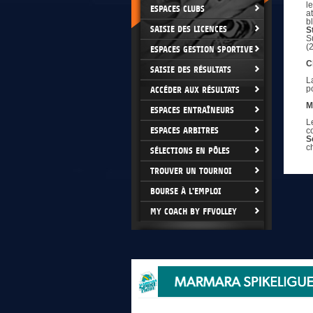
l
ESPACES CLUBS
a
b
SAISIE DES LICENCES
S
S
(
ESPACES GESTION SPORTIVE
C
SAISIE DES RÉSULTATS
L
p
ACCÉDER AUX RÉSULTATS
M
ESPACES ENTRAÎNEURS
L
ESPACES ARBITRES
c
S
c
SÉLECTIONS EN PÔLES
TROUVER UN TOURNOI
BOURSE À L'EMPLOI
MY COACH BY FFVOLLEY