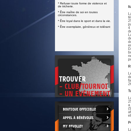
DOCUMENTS UTILES
* Refuser toute forme de violence et
SITUATION SANITAIRE
de tricherie.
It
COVID-19
* Être maître de soi en toutes
L
circonstances.
t
CLIQUEZ ICI
>
2
* Être loyal dans le sport et dans la vie.
p
* Être exemplaire, généreux et tolérant
4
d
L
d
d
e
D
b
n
po
R
L
d
TROUVER
f
2
- CLUB/TOURNOI
T
- UN EVÈNEMENT
L
2
a
(
BOUTIQUE OFFICIELLE
a
e
APPEL À BÉNÉVOLES
P
MY FFVOLLEY
L