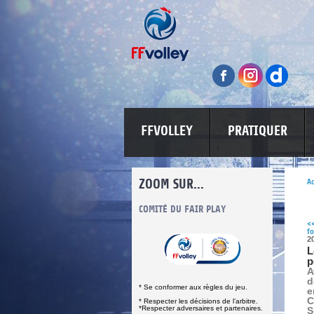
FFVOLLEY
PRATIQUER
ZOOM SUR...
Ac
INFORMATIONS CORONAVIRUS
COMITÉ DU FAIR PLAY
LUTTE CONT
<
fo
2
L
p
A
d
* Se conformer aux règles du jeu.
e
C
* Respecter les décisions de l’arbitre.
*Respecter adversaires et partenaires.
S