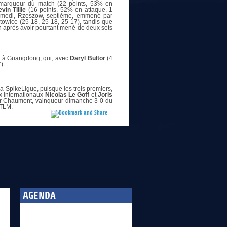
 marqueur du match (22 points, 53% en
vin Tillie
(16 points, 52% en attaque, 1
 Samedi, Rzeszow, septième, emmené par
towice (25-18, 25-18, 25-17), tandis que
lin après avoir pourtant mené de deux sets
i à Guangdong, qui, avec
Daryl Bultor
(4
).
a SpikeLigue, puisque les trois premiers,
x internationaux
Nicolas Le Goff
et
Joris
pour Chaumont, vainqueur dimanche 3-0 du
 TLM.
AGENDA