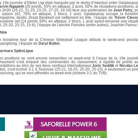
a 19e journée d’Efeler Ligi était marquée par le derby d’Istanbul entre Galatasaray
arvin Ngapeth
(20 points, 55% en attaque, 2 aces, 50% de réceptions positives), 
e 2h30 (25-22, 21-25, 23-25, 27-25, 18-16) face aux partenaires de
Jean Patry
, p
a saison (42, 78% en attaque, 2 blocs, 1 ace). Galatasaray occupe la troisi
inquième, tandis Ziraat Bankkart est nettement en tête, l’équipe de
Trévor Cleve
euxième set (14 points, 69% en attaque, 2 blocs, 1 ace) ayant renversé une situa
5, 25-20, 25-15, 15-6), l’équipe de l’ancien Parisien (entre autres), Joachim Panou 
hine
e troisième tour de la Chinese Volleyball League débute le week-end proch
uangdong, l’équipe de
Daryl Bultor
.
armara SpikeLigue
es positions se sont encore resserrées ce week-end à l’issue de la 19e journ
haumont s’est emparé des commandes du classement, à égalité de points ave
restations au bloc de ses deux centraux internationaux
Joris Seddik
et
Nicolas L
otal), s’est incliné 3-1 à Toulouse (25-21, 16-25, 25-20, 25-23). A seulement un poi
ourcoing, qui se sont affrontés ce week-end (victoire 3-1 du TVB).