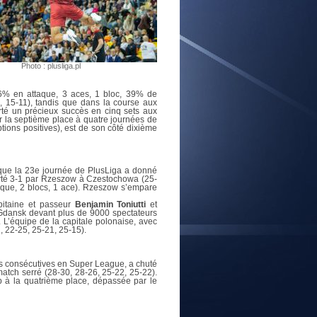
E
Photo : plusliga.pl
6% en attaque, 3 aces, 1 bloc, 39% de
25, 15-11), tandis que dans la course aux
rté un précieux succès en cinq sets aux
r la septième place à quatre journées de
ions positives), est de son côté dixième
sque la 23e journée de PlusLiga a donné
orté 3-1 par Rzeszow à Czestochowa (25-
taque, 2 blocs, 1 ace). Rzeszow s’empare
pitaine et passeur
Benjamin Toniutti
et
à Gdansk devant plus de 9000 spectateurs
. L’équipe de la capitale polonaise, avec
, 22-25, 25-21, 25-15).
res consécutives en Super League, a chuté
match serré (28-30, 28-26, 25-22, 25-22).
p à la quatrième place, dépassée par le