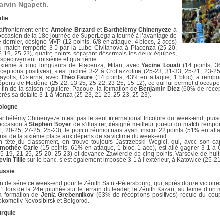
DOCUMENTS UTILES
arvin Ngapeth.
SITUATION SANITAIR
COVID-19
alie
’affrontement entre
Antoine Brizard
et
Barthélémy Chinenyeze
à
CLIQUEZ ICI
>
’occasion de la 18e journée de SuperLega a tourné à l’avantage de
e dernier, désigné MVP (12 points, 6/8 en attaque, 4 blocs, 2 aces)
u match remporté 3-0 par la Lube Civitanova à Piacenza (25-20,
5-19, 25-23), quatre points séparant désormais les deux équipes,
espectivement troisième et quatrième.
ixième à cinq longueurs de Piacenza, Milan, avec
Yacine Louati
(14 points, 3
éceptions positives), s’est incliné 3-2 à Grottazzolina (25-23, 31-33, 25-21, 23-
layoffs, Cisterna, avec
Théo Faure
(14 points, 43% en attaque, 1 bloc), a rempo
épens de Modène (25-22, 13-25, 25-22, 23-25, 15-12), ce qui lui permet d’occupe
a fin de la saison régulière. Padoue, la formation de
Benjamin Diez
(60% de récept
près sa défaite 3-1 à Monza (25-23, 21-25, 25-23, 25-23).
ologne
arthélémy Chinenyeze n’est pas le seul international tricolore du week-end, pui
’occasion à
Stephen Boyer
de s’illustrer, désigné meilleur joueur du match remp
1, 20-25, 27-25, 25-23), le pointu réunionnais ayant inscrit 22 points (51% en at
insi de la sixième place aux dépens de sa victime du week-end.
n tête du classement, on trouve toujours Jastrzebski Wegiel, qui, avec son ca
imothée Carle
(15 points, 61% en attaque, 1 bloc, 1 ace), est allé gagner 3-1 
25-19, 21-25, 25-20, 25-23) et devance Zawiercie de cinq points, Varsovie de huit
evin Tillie
sur le banc, s’est également imposée 3-1 à l’extérieur, à Katowice (25-21
ussie
in de série ce week-end pour le Zénith Saint-Pétersbourg, qui, après douze victoi
-1 lors de la 24e journée sur le terrain du leader, le Zénith Kazan, au terme d’un 
a formation de
Jenia Grebennikov
(63% de réceptions positives) recule du cou
okomotiv Novosibirsk et Belgorod.
urquie