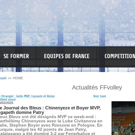
SE FORMER
EQUIPES DE FRANCE
COMPETITIO
cueil
>>
HOME
Actualités FFvolley
RE LES VIOLENCES
MA PETITE SPONSO
INFORMATIONS CORONAVIR
<
Etranger : Gelin MVP, Cazaute et Rotar
Voir tout
illent aussi
3/02/2025
e Journal des Bleus : Chinenyeze et Boyer MVP,
gapeth domine Patry
eux Bleus ont été désignés MVP ce week-end :
arthélémy Chinenyeze avec la Lube Civitanova en
talie, Stephen Boyer avec Rzeszow en Pologne. En
urquie, malgré les 42 points de Jean Patry,
alatasaray a été dominé 3-2 par Fenerbahçe et