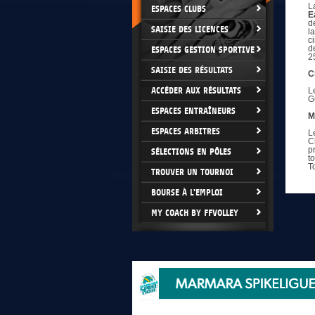
L
ESPACES CLUBS
E
d
SAISIE DES LICENCES
l
c
d
ESPACES GESTION SPORTIVE
2
SAISIE DES RÉSULTATS
C
ACCÉDER AUX RÉSULTATS
L
G
ESPACES ENTRAÎNEURS
M
ESPACES ARBITRES
L
C
p
SÉLECTIONS EN PÔLES
t
T
TROUVER UN TOURNOI
BOURSE À L'EMPLOI
MY COACH BY FFVOLLEY