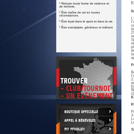
DOCUMENTS UTILES
E
* Refuser toute forme de violence et
SITUATION SANITAIRE
de tricherie.
COVID-19
It
* Être maître de soi en toutes
circonstances.
CLIQUEZ ICI
L
>
* Être loyal dans le sport et dans la vie.
l
c
* Être exemplaire, généreux et tolérant
d
2
r
S
r
p
d
l
a
P
B
l
TROUVER
2
a
- CLUB/TOURNOI
E
T
(
- UN EVÈNEMENT
K
R
BOUTIQUE OFFICIELLE
F
3
L
APPEL À BÉNÉVOLES
L
MY FFVOLLEY
T