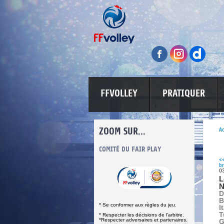
FFVOLLEY
PRATIQUER
ZOOM SUR...
Ac
INFORMATIONS CORONAVIRUS
COMITÉ DU FAIR PLAY
LUTTE CONT
<
br
0
L
N
D
B
* Se conformer aux règles du jeu.
I
T
* Respecter les décisions de l’arbitre.
*Respecter adversaires et partenaires.
G