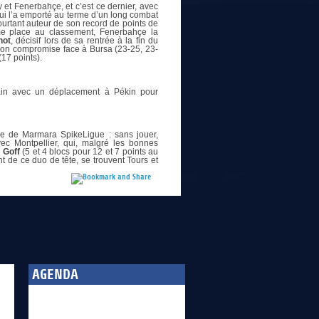
 et Fenerbahçe, et c’est ce dernier, avec
qui l’a emporté au terme d’un long combat
ourtant auteur de son record de points de
ème place au classement, Fenerbahçe la
not
, décisif lors de sa rentrée à la fin du
tion compromise face à Bursa (23-25, 23-
(17 points).
ain avec un déplacement à Pékin pour
ée de Marmara SpikeLigue : sans jouer,
c Montpellier, qui, malgré les bonnes
e Goff
(5 et 4 blocs pour 12 et 7 points au
nt de ce duo de tête, se trouvent Tours et
AGENDA