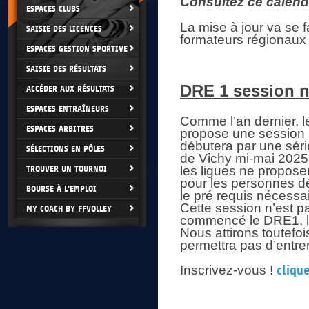
Consultez ce calend
ESPACES CLUBS
La mise à jour va se f
SAISIE DES LICENCES
formateurs régionaux 
ESPACES GESTION SPORTIVE
SAISIE DES RÉSULTATS
DRE 1 session n
ACCÉDER AUX RÉSULTATS
ESPACES ENTRAÎNEURS
Comme l’an dernier, l
ESPACES ARBITRES
propose une session n
débutera par une séri
SÉLECTIONS EN PÔLES
de Vichy mi-mai 2025 
TROUVER UN TOURNOI
les ligues ne propose
pour les personnes dé
BOURSE À L'EMPLOI
le pré requis nécessai
Cette session n’est p
MY COACH BY FFVOLLEY
commencé le DRE1, le 
Nous attirons toutefois
permettra pas d’entr
Inscrivez-vous !
clique