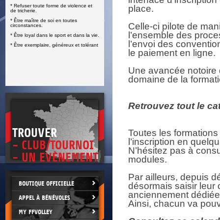
* Refuser toute forme de violence et
place.
E
de tricherie.
* Être maître de soi en toutes
Celle-ci pilote de man
circonstances.
l’ensemble des process
* Être loyal dans le sport et dans la vie.
l’envoi des convention
* Être exemplaire, généreux et tolérant
le paiement en ligne.
Une avancée notoire qu
domaine de la formati
Retrouvez tout le c
TROUVER
Toutes les formations
l’inscription en quelqu
- CLUB/TOURNOI
N’hésitez pas à consul
- UN EVÈNEMENT
modules.
Par ailleurs, depuis 
BOUTIQUE OFFICIELLE
désormais saisir leur 
anciennement dédiée 
APPEL À BÉNÉVOLES
Ainsi, chacun va pouvo
MY FFVOLLEY