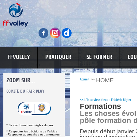
FFVOLLEY
PRATIQUER
SE FORMER
EQU
ZOOM SUR...
HOME
Accueil
>>
S
COMITÉ DU FAIR PLAY
LUTTE CONTRE LES VIOLENCES
MA PETITE
<<
L’interview bleue : Frédéric Bigler
Formations
Les choses évol
pôle formation d
* Se conformer aux règles du jeu.
Depuis début janvier 
* Respecter les décisions de l’arbitre.
*Respecter adversaires et partenaires.
interface d’inscriptio