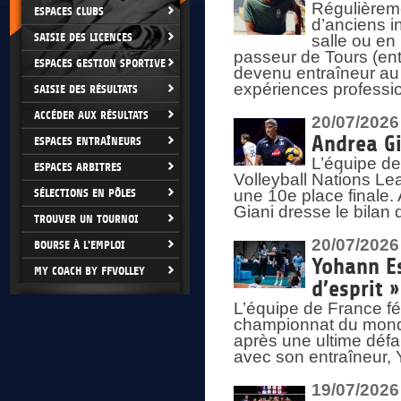
Régulièreme
ESPACES CLUBS
d’anciens i
SAISIE DES LICENCES
salle ou en
passeur de Tours (ent
ESPACES GESTION SPORTIVE
devenu entraîneur au
expériences professio
SAISIE DES RÉSULTATS
ACCÉDER AUX RÉSULTATS
20/07/2026
Andrea Gi
ESPACES ENTRAÎNEURS
L’équipe de
ESPACES ARBITRES
Volleyball Nations Lea
SÉLECTIONS EN PÔLES
une 10e place finale.
Giani dresse le bilan
TROUVER UN TOURNOI
20/07/2026
BOURSE À L'EMPLOI
Yohann Es
MY COACH BY FFVOLLEY
d’esprit »
L’équipe de France fé
championnat du monde
après une ultime défai
avec son entraîneur,
19/07/2026