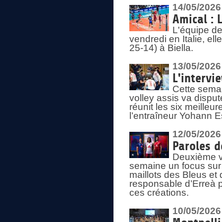
14/05/2026
Amical : 
L'équipe de
vendredi en Italie, ell
25-14) à Biella.
13/05/2026
L'intervi
Cette semai
volley assis va disput
réunit les six meille
l’entraîneur Yohann Es
12/05/2026
Paroles d
Deuxième vo
semaine un focus sur 
maillots des Bleus e
responsable d’Erreà p
ces créations.
10/05/2026