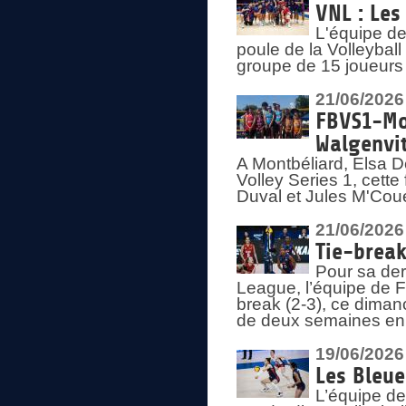
VNL : Les
L'équipe d
poule de la Volleyba
groupe de 15 joueurs 
21/06/2026
FBVS1-Mo
Walgenvit
A Montbéliard, Elsa 
Volley Series 1, cett
Duval et Jules M'Coue
21/06/2026
Tie-break
Pour sa der
League, l’équipe de Fr
break (2-3), ce diman
de deux semaines en
19/06/2026
Les Bleue
L’équipe de