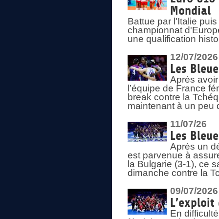
Mondial
Battue par l'Italie pu
championnat d'Europe
une qualification his
12/07/2026
Les Bleue
Après avoir
l’équipe de France fém
break contre la Tchéq
maintenant à un peu d
11/07/26
Les Bleue
Après un dé
est parvenue à assure
la Bulgarie (3-1), ce
dimanche contre la T
09/07/2026
L’exploit
En difficul