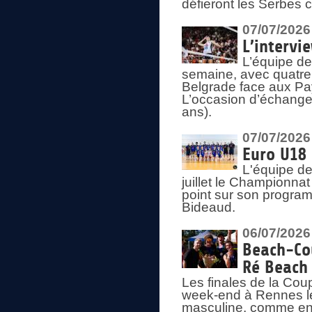
défieront les Serbes c
07/07/2026
L’intervi
L’équipe de
semaine, avec quatre
Belgrade face aux Pays
L’occasion d’échange
ans).
07/07/2026
Euro U18 
L'équipe de
juillet le Championnat
point sur son program
Bideaud.
06/07/2026
Beach-Cou
Ré Beach
Les finales de la Cou
week-end à Rennes le
masculine, comme en