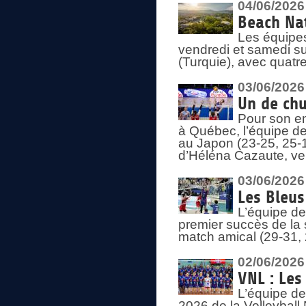
04/06/2026
Beach Nat
Les équipe
vendredi et samedi su
(Turquie), avec quatr
03/06/2026
Un de chu
Pour son en
à Québec, l’équipe de
au Japon (23-25, 25-1
d’Héléna Cazaute, ven
03/06/2026
Les Bleus
L’équipe de
premier succès de la s
match amical (29-31, 
02/06/2026
VNL : Les
L’équipe de
2026 de la Volleyball