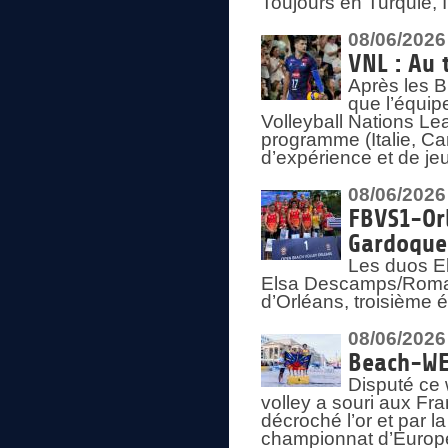
Toujours en Turquie, 
08/06/2026
VNL : Au 
Après les 
que l’équip
Volleyball Nations L
programme (Italie, Ca
d’expérience et de je
08/06/2026
FBVS1-Orl
Gardoque
Les duos E
Elsa Descamps/Roman
d’Orléans, troisième 
08/06/2026
Beach-WEV
Disputé ce 
volley a souri aux Fr
décroché l’or et par 
championnat d’Europ