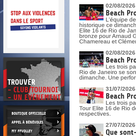
DOCU
et
02/08/2026
SITUAT
Beach Pro
L’équipe de
>
 vie.
historique ce dimanc
érant
Elite 16 de Rio de Ja
bronze pour Arnaud Ga
Chamereau et Clémence
02/08/2026
Beach Pro
Les trois pa
Rio de Janeiro se sont
dimanche. Une perform
TROUVER
- CLUB/TOURNOI
31/07/2026
Beach Pro
- UN EVÈNEMENT
Les trois p
Tour Elite 16 de Rio d
respectives.
BOUTIQUE OFFICIELLE
APPEL À BÉNÉVOLES
27/07/2026
Que sont-
MY FFVOLLEY