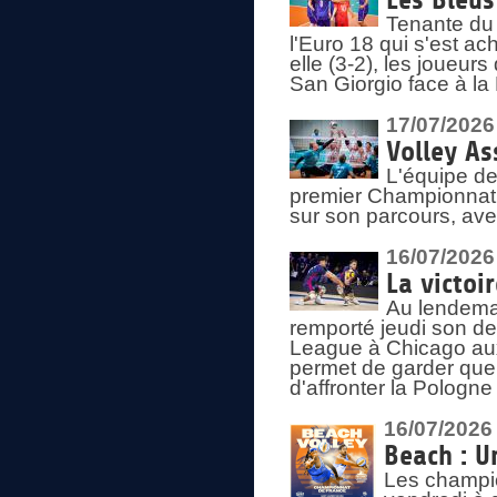
Les Bleus
Tenante du 
l'Euro 18 qui s'est ach
elle (3-2), les joueur
San Giorgio face à la
17/07/2026
Volley As
L'équipe de
premier Championnat 
sur son parcours, ave
16/07/2026
La victoir
Au lendemai
remporté jeudi son d
League à Chicago aux 
permet de garder quel
d'affronter la Pologn
16/07/2026
Beach : U
Les champio