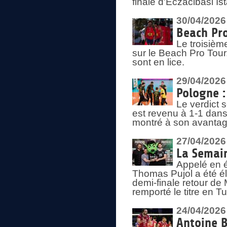
finale d'Eczacibasi Is
30/04/2026
Beach Pro
Le troisième
sur le Beach Pro Tour.
sont en lice.
29/04/2026
Pologne : 
Le verdict 
est revenu à 1-1 dans 
montré à son avantage
27/04/2026
La Semain
Appelé en é
Thomas Pujol a été élu
demi-finale retour de
remporté le titre en 
24/04/2026
Antoine B