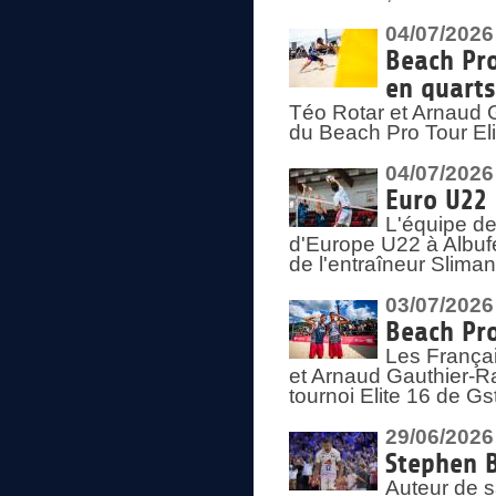
04/07/2026
Beach Pro
en quarts
Téo Rotar et Arnaud G
du Beach Pro Tour El
04/07/2026
Euro U22 
L'équipe d
d'Europe U22 à Albufei
de l'entraîneur Slima
03/07/2026
Beach Pro
Les Françai
et Arnaud Gauthier-Rat
tournoi Elite 16 de Gs
29/06/2026
Stephen B
Auteur de s