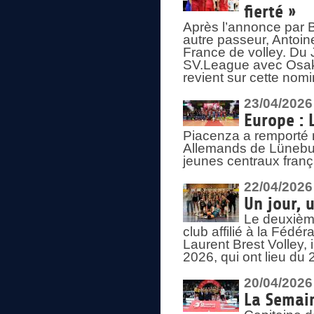
fierté »
Après l’annonce par Be
autre passeur, Antoine
France de volley. Du 
SV.League avec Osaka
revient sur cette nomi
23/04/2026
Europe : 
Piacenza a remporté 
Allemands de Lüneburg
jeunes centraux franç
22/04/2026
Un jour, 
Le deuxième
club affilié à la Fédér
Laurent Brest Volley,
2026, qui ont lieu du 
20/04/2026
La Semain