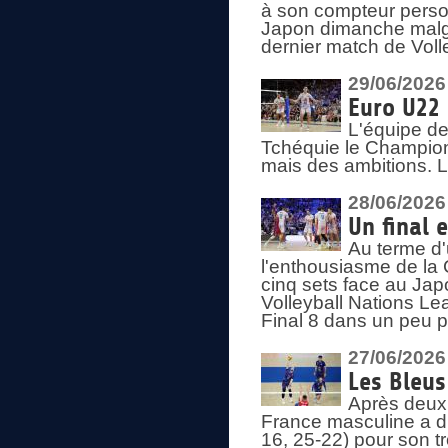
à son compteur person
Japon dimanche malgré
dernier match de Voll
29/06/2026
Euro U22 
L'équipe de
Tchéquie le Champion
mais des ambitions. L
28/06/2026
Un final 
Au terme d'
l'enthousiasme de la 
cinq sets face au Ja
Volleyball Nations Lea
Final 8 dans un peu 
27/06/2026
Les Bleus
Après deux v
France masculine a di
16, 25-22) pour son t