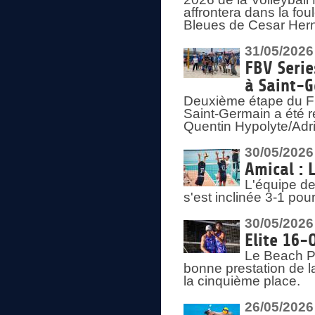
affrontera dans la fou
Bleues de Cesar Herna
31/05/2026
FBV Serie
à Saint-
Deuxième étape du F
Saint-Germain a été r
Quentin Hypolyte/Adr
30/05/2026
Amical : 
L'équipe de
s'est inclinée 3-1 po
30/05/2026
Elite 16-
Le Beach Pr
bonne prestation de l
la cinquième place.
26/05/2026