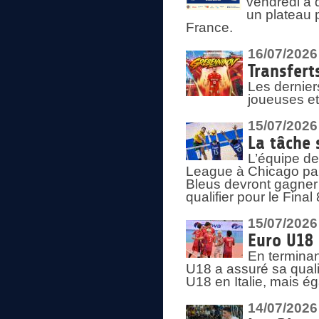
vendredi à 
un plateau 
France.
16/07/2026
Transfert
Les dernier
joueuses et
15/07/2026
La tâche 
L’équipe de
League à Chicago par 
Bleus devront gagner 
qualifier pour le Fina
15/07/2026
Euro U18 
En terminan
U18 a assuré sa quali
U18 en Italie, mais é
14/07/2026