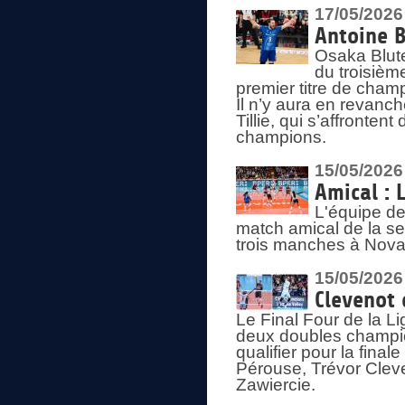
17/05/2026
Antoine B
Osaka Blut
du troisièm
premier titre de champ
Il n’y aura en revanc
Tillie, qui s’affronte
champions.
15/05/2026
Amical : 
L'équipe de
match amical de la sem
trois manches à Nova
15/05/2026
Clevenot 
Le Final Four de la 
deux doubles champio
qualifier pour la final
Pérouse, Trévor Cleve
Zawiercie.