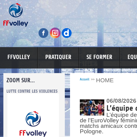
FFVOLLEY
PRATIQUER
SE FORMER
EQU
ZOOM SUR...
HOME
Accueil
>>
LUTTE CONTRE LES VIOLENCES
MA PETITE SPONSO
INFORMATI
06/08/2026
L’équipe 
L’équipe de
de l’EuroVolley fémin
matchs amicaux contre 
Pologne.
re.
res.