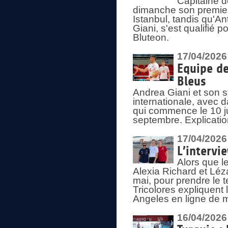
Capitaine d
dimanche son premier
Istanbul, tandis qu'An
Giani, s'est qualifié
Bluteon.
17/04/2026
Equipe de
Bleus
Andrea Giani et son st
internationale, avec d
qui commence le 10 ju
septembre. Explicatio
17/04/2026
L’intervi
Alors que le
Alexia Richard et Léz
mai, pour prendre le
Tricolores expliquen
Angeles en ligne de m
16/04/2026