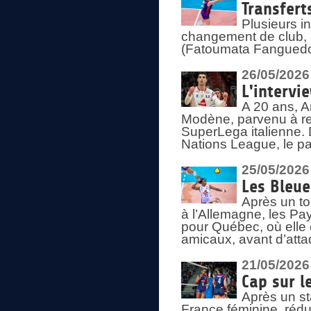
Transfert
Plusieurs i
changement de club, a
(Fatoumata Fanguedo
26/05/2026
L'intervi
A 20 ans, A
Modène, parvenu à re
SuperLega italienne. 
Nations League, le pas
25/05/2026
Les Bleu
Après un to
à l’Allemagne, les Pay
pour Québec, où elle
amicaux, avant d’atta
21/05/2026
Cap sur l
Après un st
France féminine, rédu