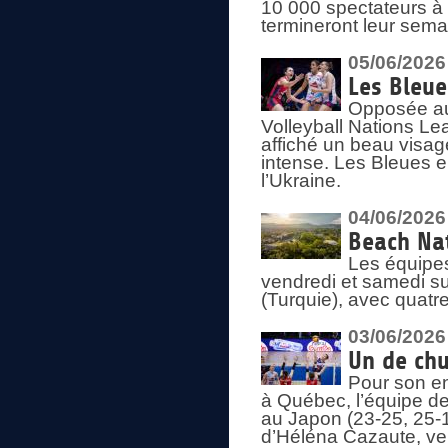
10 000 spectateurs à
termineront leur sema
05/06/2026
Les Bleu
Opposée au
Volleyball Nations L
affiché un beau visage
intense. Les Bleues 
l’Ukraine.
04/06/2026
Beach Nat
Les équipe
vendredi et samedi su
(Turquie), avec quatr
03/06/2026
Un de chu
Pour son en
à Québec, l’équipe de
au Japon (23-25, 25-1
d’Héléna Cazaute, ven