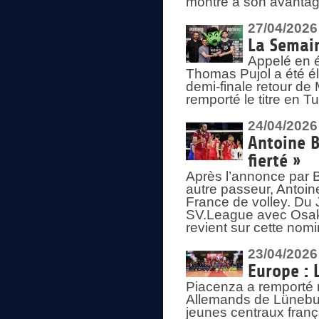
montré à son avantage
27/04/2026
La Semain
Appelé en é
Thomas Pujol a été élu
demi-finale retour de
remporté le titre en 
24/04/2026
Antoine B
fierté »
Après l’annonce par Be
autre passeur, Antoine
France de volley. Du 
SV.League avec Osaka
revient sur cette nomi
23/04/2026
Europe : 
Piacenza a remporté 
Allemands de Lüneburg
jeunes centraux franç