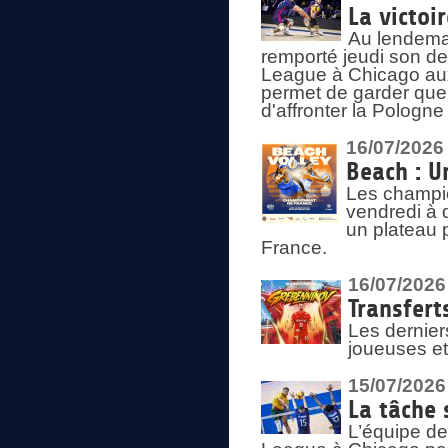
La victoir
Au lendemai
remporté jeudi son d
League à Chicago aux 
permet de garder quel
d'affronter la Pologn
16/07/2026
Beach : U
Les champio
vendredi à 
un plateau 
France.
16/07/2026
Transfert
Les dernier
joueuses et
15/07/2026
La tâche 
L’équipe de