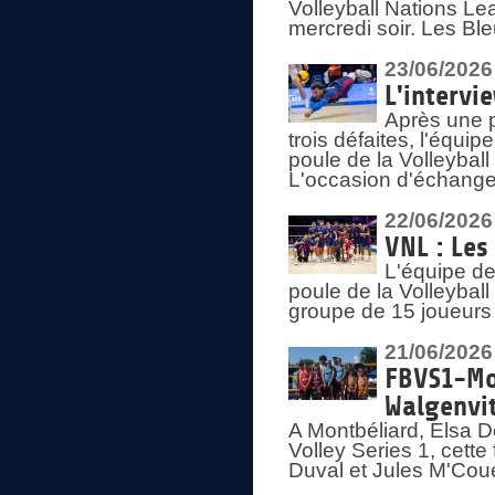
Volleyball Nations Lea
mercredi soir. Les Bl
23/06/2026
L'intervi
Après une p
trois défaites, l'équi
poule de la Volleybal
L'occasion d'échanger
22/06/2026
VNL : Les
L'équipe d
poule de la Volleyba
groupe de 15 joueurs 
21/06/2026
FBVS1-Mo
Walgenvit
A Montbéliard, Elsa 
Volley Series 1, cett
Duval et Jules M'Coue