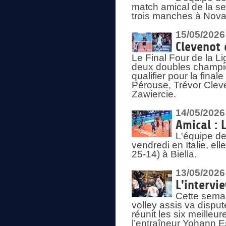
match amical de la sem
trois manches à Nova
15/05/2026
Clevenot 
Le Final Four de la 
deux doubles champio
qualifier pour la final
Pérouse, Trévor Cleve
Zawiercie.
14/05/2026
Amical : 
L'équipe de
vendredi en Italie, ell
25-14) à Biella.
13/05/2026
L'intervi
Cette semai
volley assis va disput
réunit les six meille
l’entraîneur Yohann Es