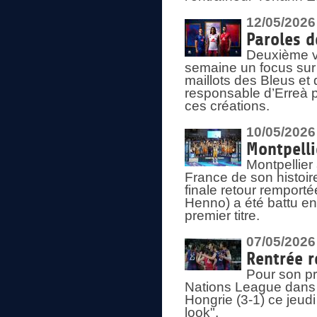
12/05/2026
Paroles d
Deuxième vo
semaine un focus sur 
maillots des Bleus e
responsable d’Erreà p
ces créations.
10/05/2026
Montpelli
Montpellier
France de son histoir
finale retour remporté
Henno) a été battu en
premier titre.
07/05/2026
Rentrée r
Pour son pr
Nations League dans u
Hongrie (3-1) ce jeudi
look".