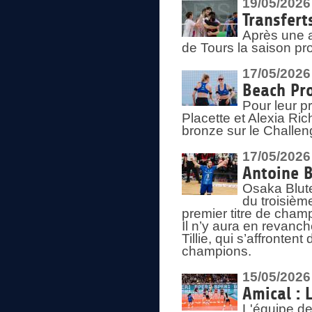
19/05/2026
Transfert
Après une a
de Tours la saison pr
17/05/2026
Beach Pro
Pour leur p
Placette et Alexia Ri
bronze sur le Challe
17/05/2026
Antoine B
Osaka Blut
du troisièm
premier titre de champ
Il n’y aura en revanc
Tillie, qui s’affronte
champions.
15/05/2026
Amical : 
L'équipe de