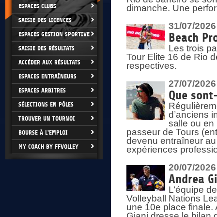
ESPACES CLUBS
dimanche. Une perform
SAISIE DES LICENCES
31/07/2026
ESPACES GESTION SPORTIVE
Beach Pro
Les trois p
SAISIE DES RÉSULTATS
Tour Elite 16 de Rio d
ACCÉDER AUX RÉSULTATS
respectives.
ESPACES ENTRAÎNEURS
27/07/2026
ESPACES ARBITRES
Que sont-
SÉLECTIONS EN PÔLES
Régulièreme
d’anciens i
TROUVER UN TOURNOI
salle ou en
passeur de Tours (ent
BOURSE À L'EMPLOI
devenu entraîneur au
MY COACH BY FFVOLLEY
expériences professio
20/07/2026
Andrea Gi
L’équipe de
Volleyball Nations Lea
une 10e place finale.
Giani dresse le bilan