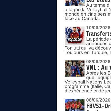
Au terme d’
attaqué la Volleyball
monde en cinq sets me
face au Canada.
10/06/2026
Transfert
La période 
annonces ce
Toniutti qui va découv
Toujours en Turquie, 
08/06/2026
VNL : Au 
Après les 
que l’équip
Volleyball Nations L
programme (Italie, Ca
d’expérience et de je
08/06/2026
FBVS1-Orl