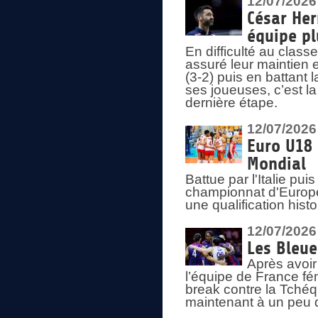
12/07/2026
César Her
équipe plu
En difficulté au clas
assuré leur maintien 
(3-2) puis en battant 
ses joueuses, c’est l
dernière étape.
12/07/2026
Euro U18 
Mondial
Battue par l'Italie pu
championnat d'Europe
une qualification his
12/07/2026
Les Bleue
Après avoir
l’équipe de France fém
break contre la Tchéq
maintenant à un peu d