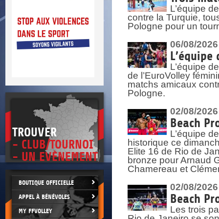
DOCU
et
L’équipe de
SITUAT
contre la Turquie, tou
Pologne pour un tourn
>
 vie.
06/08/2026
érant
L’équipe 
L’équipe de
de l’EuroVolley fémin
matchs amicaux contre 
Pologne.
02/08/2026
Beach Pro
TROUVER
L’équipe de
historique ce dimanc
- CLUB/TOURNOI
Elite 16 de Rio de Ja
- UN EVÈNEMENT
bronze pour Arnaud Ga
Chamereau et Clémence
BOUTIQUE OFFICIELLE
02/08/2026
Beach Pro
APPEL À BÉNÉVOLES
Les trois pa
MY FFVOLLEY
Rio de Janeiro se sont