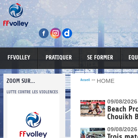
FFVOLLEY
PRATIQUER
SE FORMER
EQU
ZOOM SUR...
HOME
Accueil
>>
LUTTE CONTRE LES VIOLENCES
MA PETITE SPONSO
INFORMATI
09/08/2026
Beach Pr
Chouikh 
09/08/2026
re.
Trois mat
res.