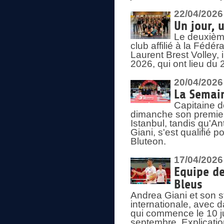
22/04/2026
Un jour, 
Le deuxième
club affilié à la Fédér
Laurent Brest Volley,
2026, qui ont lieu du 
20/04/2026
La Semain
Capitaine d
dimanche son premier
Istanbul, tandis qu'An
Giani, s'est qualifié
Bluteon.
17/04/2026
Equipe de
Bleus
Andrea Giani et son st
internationale, avec d
qui commence le 10 ju
septembre. Explicatio