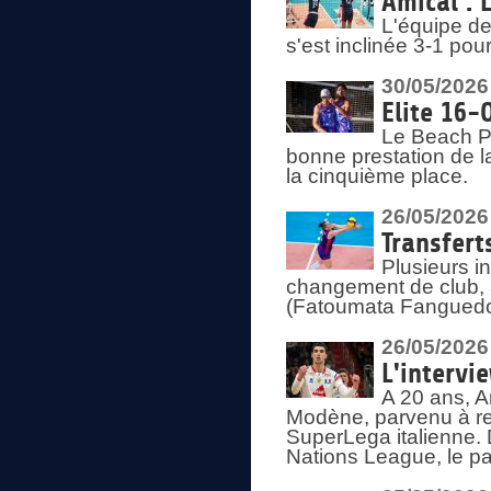
Amical : 
L'équipe de
s'est inclinée 3-1 po
30/05/2026
Elite 16-
Le Beach Pr
bonne prestation de l
la cinquième place.
26/05/2026
Transfert
Plusieurs i
changement de club, a
(Fatoumata Fanguedo
26/05/2026
L'intervi
A 20 ans, A
Modène, parvenu à re
SuperLega italienne. 
Nations League, le pas