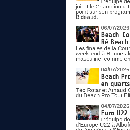
L'équipe de
juillet le Championnat
point sur son program
Bideaud.
06/07/2026
Beach-Cou
Ré Beach
Les finales de la Cou
week-end à Rennes le
masculine, comme en
04/07/2026
Beach Pro
en quarts
Téo Rotar et Arnaud G
du Beach Pro Tour El
04/07/2026
Euro U22 
L'équipe d
d'Europe U22 à Albufei
de l'entraîneur Slima