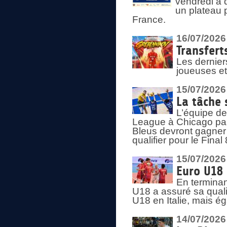
vendredi à 
un plateau 
France.
16/07/2026
Transfert
Les dernier
joueuses et
15/07/2026
La tâche 
L’équipe de
League à Chicago par 
Bleus devront gagner 
qualifier pour le Fina
15/07/2026
Euro U18 
En terminan
U18 a assuré sa quali
U18 en Italie, mais é
14/07/2026