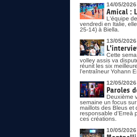
14/05/2026
Amical : 
L'équipe de
vendredi en Italie, ell
25-14) à Biella.
13/05/2026
L'intervi
Cette semai
volley assis va disput
réunit les six meille
l’entraîneur Yohann Es
12/05/2026
Paroles d
Deuxième vo
semaine un focus sur 
maillots des Bleus e
responsable d’Erreà p
ces créations.
10/05/2026