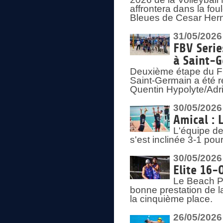
affrontera dans la fou
Bleues de Cesar Herna
31/05/2026
FBV Serie
à Saint-
Deuxième étape du F
Saint-Germain a été r
Quentin Hypolyte/Adr
30/05/2026
Amical : 
L'équipe de
s'est inclinée 3-1 po
30/05/2026
Elite 16-
Le Beach Pr
bonne prestation de l
la cinquième place.
26/05/2026