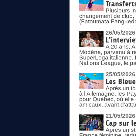
Transfert
Plusieurs i
changement de club, a
(Fatoumata Fanguedo
26/05/2026
L'intervi
A 20 ans, A
Modène, parvenu à re
SuperLega italienne. 
Nations League, le pas
25/05/2026
Les Bleu
Après un to
à l’Allemagne, les Pay
pour Québec, où elle
amicaux, avant d’atta
21/05/2026
Cap sur l
Après un st
France féminine, rédu