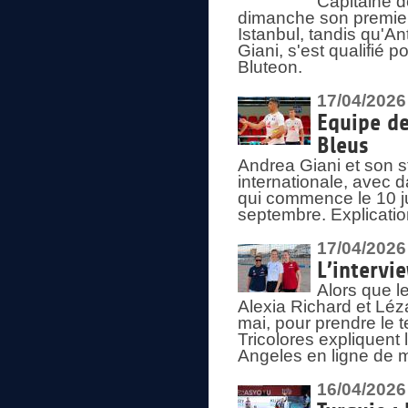
Capitaine d
dimanche son premier
Istanbul, tandis qu'An
Giani, s'est qualifié
Bluteon.
17/04/2026
Equipe de
Bleus
Andrea Giani et son st
internationale, avec d
qui commence le 10 ju
septembre. Explicatio
17/04/2026
L’intervi
Alors que le
Alexia Richard et Léz
mai, pour prendre le
Tricolores expliquen
Angeles en ligne de m
16/04/2026