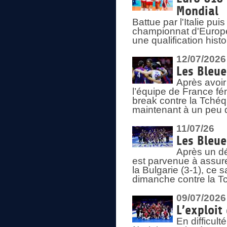
Mondial
Battue par l'Italie pu
championnat d'Europe
une qualification his
12/07/2026
Les Bleue
Après avoir
l’équipe de France fém
break contre la Tchéq
maintenant à un peu d
11/07/26
Les Bleue
Après un dé
est parvenue à assure
la Bulgarie (3-1), ce
dimanche contre la T
09/07/2026
L’exploit
En difficul