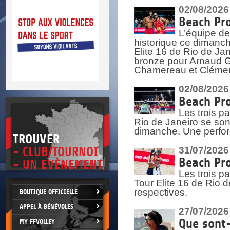
DOCU
et
02/08/2026
SITUAT
Beach Pro
L’équipe de
>
 vie.
historique ce dimanc
érant
Elite 16 de Rio de Ja
bronze pour Arnaud Ga
Chamereau et Clémence
02/08/2026
Beach Pro
Les trois pa
Rio de Janeiro se sont
dimanche. Une perform
TROUVER
- CLUB/TOURNOI
31/07/2026
Beach Pro
- UN EVÈNEMENT
Les trois p
Tour Elite 16 de Rio d
respectives.
BOUTIQUE OFFICIELLE
APPEL À BÉNÉVOLES
27/07/2026
Que sont-
MY FFVOLLEY