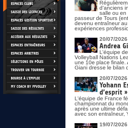
Régulièreme
ESPACES CLUBS
d’anciens i
SAISIE DES LICENCES
salle ou en
passeur de Tours (ent
ESPACES GESTION SPORTIVE
devenu entraîneur au
expériences professio
SAISIE DES RÉSULTATS
ACCÉDER AUX RÉSULTATS
20/07/2026
Andrea Gi
ESPACES ENTRAÎNEURS
L’équipe de
ESPACES ARBITRES
Volleyball Nations Lea
SÉLECTIONS EN PÔLES
une 10e place finale.
Giani dresse le bilan
TROUVER UN TOURNOI
20/07/2026
BOURSE À L'EMPLOI
Yohann Es
MY COACH BY FFVOLLEY
d’esprit »
L’équipe de France fé
championnat du monde
après une ultime défai
avec son entraîneur,
19/07/2026