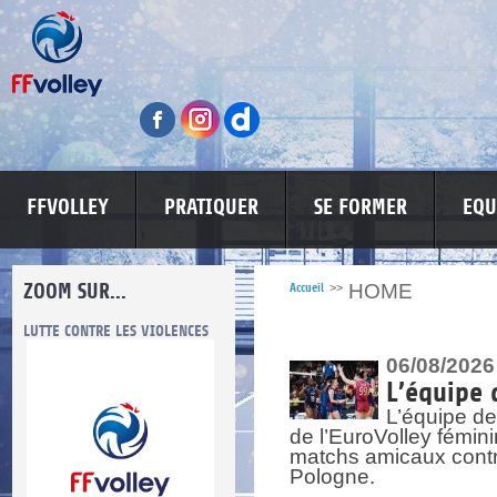
FFVOLLEY
PRATIQUER
SE FORMER
EQU
ZOOM SUR...
HOME
Accueil
>>
LUTTE CONTRE LES VIOLENCES
MA PETITE SPONSO
INFORMATI
06/08/2026
L’équipe 
L’équipe de
de l’EuroVolley fémin
matchs amicaux contre 
Pologne.
re.
res.