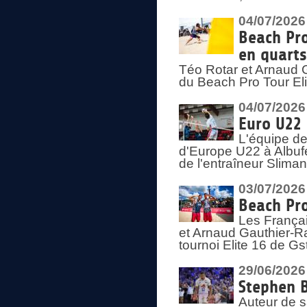
04/07/2026
Beach Pro
en quarts
Téo Rotar et Arnaud G
du Beach Pro Tour El
04/07/2026
Euro U22 
L'équipe d
d'Europe U22 à Albufei
de l'entraîneur Slima
03/07/2026
Beach Pro
Les Françai
et Arnaud Gauthier-Rat
tournoi Elite 16 de Gs
29/06/2026
Stephen B
Auteur de s