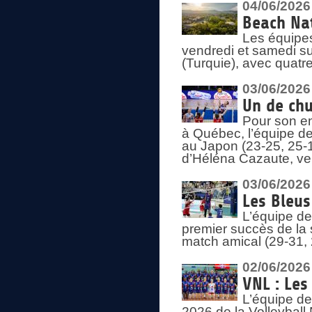
04/06/2026
Beach Nat
Les équipe
vendredi et samedi su
(Turquie), avec quatr
03/06/2026
Un de chu
Pour son en
à Québec, l’équipe de
au Japon (23-25, 25-1
d’Héléna Cazaute, ven
03/06/2026
Les Bleus
L’équipe de
premier succès de la s
match amical (29-31, 
02/06/2026
VNL : Les
L’équipe de
2026 de la Volleyball