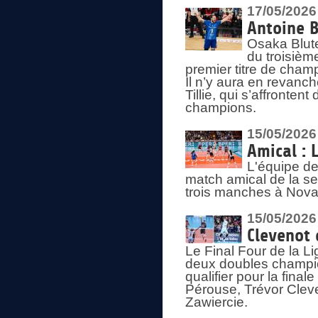
17/05/2026
Antoine B
Osaka Blut
du troisièm
premier titre de champ
Il n’y aura en revanc
Tillie, qui s’affronte
champions.
15/05/2026
Amical : 
L'équipe de
match amical de la sem
trois manches à Nova
15/05/2026
Clevenot 
Le Final Four de la 
deux doubles champio
qualifier pour la final
Pérouse, Trévor Cleve
Zawiercie.