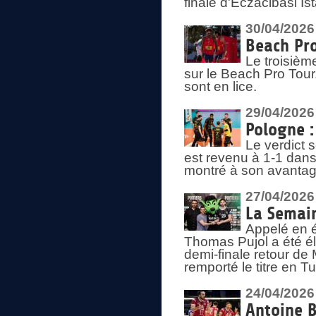
finale d'Eczacibasi Is
30/04/2026
Beach Pro
Le troisième
sur le Beach Pro Tour.
sont en lice.
29/04/2026
Pologne : 
Le verdict 
est revenu à 1-1 dans 
montré à son avantage
27/04/2026
La Semain
Appelé en é
Thomas Pujol a été élu
demi-finale retour de
remporté le titre en 
24/04/2026
Antoine B