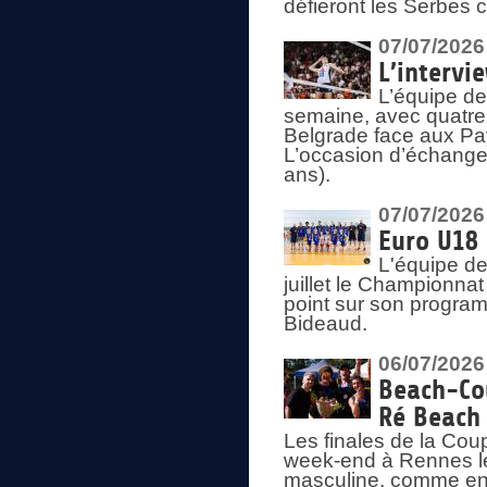
défieront les Serbes c
07/07/2026
L’intervi
L’équipe de
semaine, avec quatre
Belgrade face aux Pays
L’occasion d’échange
ans).
07/07/2026
Euro U18 
L'équipe de
juillet le Championnat
point sur son program
Bideaud.
06/07/2026
Beach-Cou
Ré Beach
Les finales de la Cou
week-end à Rennes le
masculine, comme en