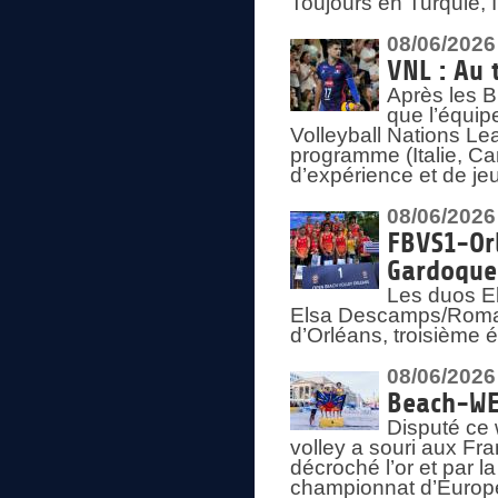
Toujours en Turquie, 
08/06/2026
VNL : Au 
Après les 
que l’équip
Volleyball Nations L
programme (Italie, Ca
d’expérience et de je
08/06/2026
FBVS1-Orl
Gardoque
Les duos E
Elsa Descamps/Roman
d’Orléans, troisième 
08/06/2026
Beach-WEV
Disputé ce 
volley a souri aux Fr
décroché l’or et par 
championnat d’Europ