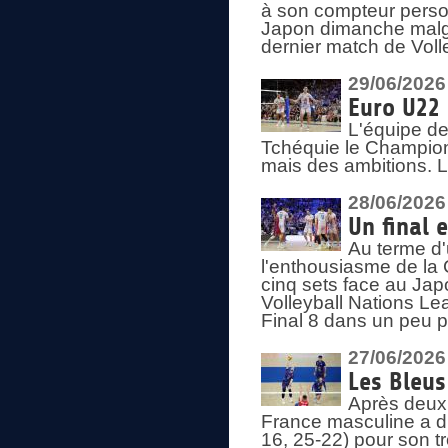
à son compteur person
Japon dimanche malgré
dernier match de Voll
29/06/2026
Euro U22 
L'équipe de
Tchéquie le Champion
mais des ambitions. L
28/06/2026
Un final 
Au terme d'
l'enthousiasme de la 
cinq sets face au Ja
Volleyball Nations Lea
Final 8 dans un peu 
27/06/2026
Les Bleus
Après deux v
France masculine a di
16, 25-22) pour son t