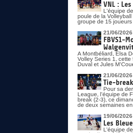
VNL : Les
L'équipe d
poule de la Volleyba
groupe de 15 joueurs 
21/06/2026
FBVS1-Mo
Walgenvit
A Montbéliard, Elsa 
Volley Series 1, cett
Duval et Jules M'Coue
21/06/2026
Tie-break
Pour sa der
League, l’équipe de Fr
break (2-3), ce diman
de deux semaines en
19/06/2026
Les Bleue
L’équipe de