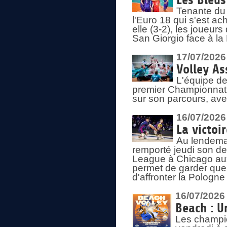
Les Bleus
Tenante du 
l'Euro 18 qui s'est ach
elle (3-2), les joueur
San Giorgio face à la
17/07/2026
Volley As
L'équipe de
premier Championnat 
sur son parcours, ave
16/07/2026
La victoir
Au lendemai
remporté jeudi son d
League à Chicago aux 
permet de garder quel
d'affronter la Pologn
16/07/2026
Beach : U
Les champio