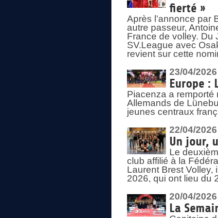
fierté »
Après l’annonce par Be
autre passeur, Antoine
France de volley. Du 
SV.League avec Osaka
revient sur cette nomi
23/04/2026
Europe : 
Piacenza a remporté 
Allemands de Lüneburg
jeunes centraux franç
22/04/2026
Un jour, 
Le deuxième
club affilié à la Fédér
Laurent Brest Volley,
2026, qui ont lieu du 
20/04/2026
La Semain