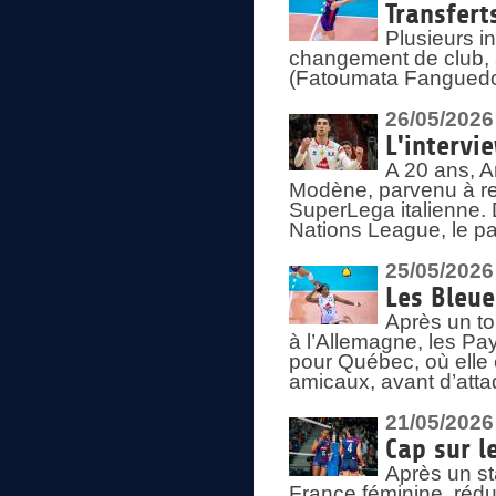
Transfert
Plusieurs i
changement de club, a
(Fatoumata Fanguedo
26/05/2026
L'intervi
A 20 ans, A
Modène, parvenu à re
SuperLega italienne. 
Nations League, le pas
25/05/2026
Les Bleu
Après un to
à l’Allemagne, les Pay
pour Québec, où elle
amicaux, avant d’atta
21/05/2026
Cap sur l
Après un st
France féminine, rédu