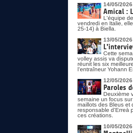
14/05/2026
Amical : 
L'équipe de
vendredi en Italie, ell
25-14) à Biella.
13/05/2026
L'intervi
Cette semai
volley assis va disput
réunit les six meille
l’entraîneur Yohann Es
12/05/2026
Paroles d
Deuxième vo
semaine un focus sur 
maillots des Bleus e
responsable d’Erreà p
ces créations.
10/05/2026