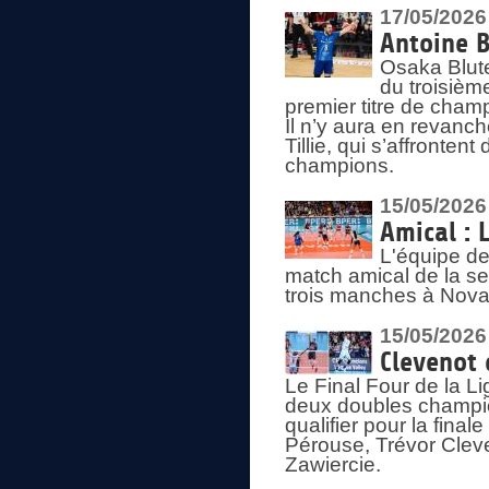
17/05/2026
Antoine B
Osaka Blut
du troisièm
premier titre de champ
Il n’y aura en revanc
Tillie, qui s’affronte
champions.
15/05/2026
Amical : 
L'équipe de
match amical de la sem
trois manches à Nova
15/05/2026
Clevenot 
Le Final Four de la 
deux doubles champio
qualifier pour la final
Pérouse, Trévor Cleve
Zawiercie.