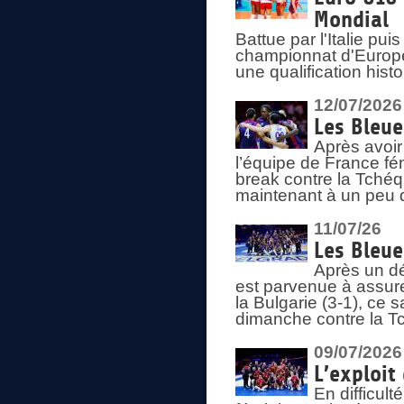
Mondial
Battue par l'Italie pu
championnat d'Europe
une qualification his
12/07/2026
Les Bleue
Après avoir
l’équipe de France fém
break contre la Tchéq
maintenant à un peu d
11/07/26
Les Bleue
Après un dé
est parvenue à assure
la Bulgarie (3-1), ce
dimanche contre la T
09/07/2026
L’exploit
En difficul