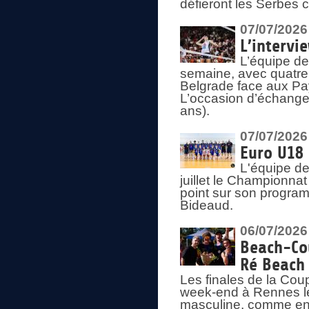
défieront les Serbes c
07/07/2026
L’intervi
L’équipe de
semaine, avec quatre
Belgrade face aux Pays
L’occasion d’échange
ans).
07/07/2026
Euro U18 
L'équipe de
juillet le Championnat
point sur son program
Bideaud.
06/07/2026
Beach-Cou
Ré Beach
Les finales de la Cou
week-end à Rennes le
masculine, comme en