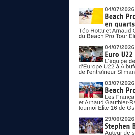
04/07/2026
Beach Pro
en quarts
Téo Rotar et Arnaud G
du Beach Pro Tour El
04/07/2026
Euro U22 
L'équipe d
d'Europe U22 à Albufei
de l'entraîneur Slima
03/07/2026
Beach Pro
Les Françai
et Arnaud Gauthier-Rat
tournoi Elite 16 de Gs
29/06/2026
Stephen B
Auteur de s