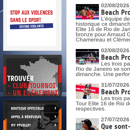
DOCU
et
02/08/2026
SITUAT
Beach Pro
L’équipe de
>
 vie.
historique ce dimanc
érant
Elite 16 de Rio de Ja
bronze pour Arnaud Ga
Chamereau et Clémence
02/08/2026
Beach Pro
Les trois pa
Rio de Janeiro se sont
dimanche. Une perform
TROUVER
- CLUB/TOURNOI
31/07/2026
Beach Pro
- UN EVÈNEMENT
Les trois p
Tour Elite 16 de Rio d
respectives.
BOUTIQUE OFFICIELLE
APPEL À BÉNÉVOLES
27/07/2026
Que sont-
MY FFVOLLEY