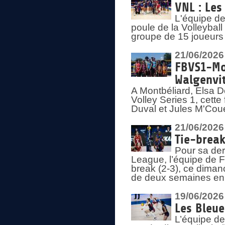
VNL : Les
L'équipe d
poule de la Volleyba
groupe de 15 joueurs 
21/06/2026
FBVS1-Mo
Walgenvit
A Montbéliard, Elsa 
Volley Series 1, cett
Duval et Jules M'Coue
21/06/2026
Tie-break
Pour sa der
League, l’équipe de Fr
break (2-3), ce diman
de deux semaines en
19/06/2026
Les Bleue
L’équipe de