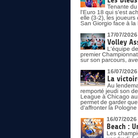
Les Bleus
Tenante du 
l'Euro 18 qui s'est ach
elle (3-2), les joueur
San Giorgio face à la
17/07/2026
Volley As
L'équipe de
premier Championnat 
sur son parcours, ave
16/07/2026
La victoir
Au lendemai
remporté jeudi son d
League à Chicago aux 
permet de garder quel
d'affronter la Pologn
16/07/2026
Beach : U
Les champio