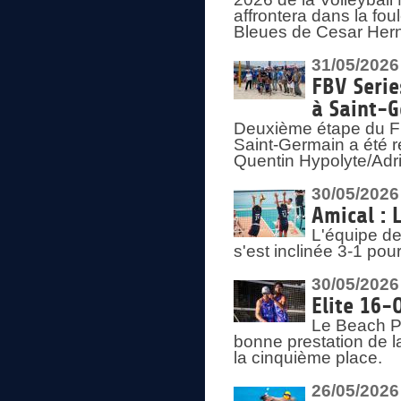
affrontera dans la fou
Bleues de Cesar Herna
31/05/2026
FBV Serie
à Saint-
Deuxième étape du F
Saint-Germain a été r
Quentin Hypolyte/Adr
30/05/2026
Amical : 
L'équipe de
s'est inclinée 3-1 po
30/05/2026
Elite 16-
Le Beach Pr
bonne prestation de l
la cinquième place.
26/05/2026