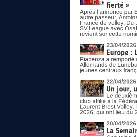
fierté »
Après l’annonce par Be
autre passeur, Antoine
France de volley. Du 
SV.League avec Osaka
revient sur cette nomi
23/04/2026
Europe : 
Piacenza a remporté 
Allemands de Lüneburg
jeunes centraux franç
22/04/2026
Un jour, 
Le deuxième
club affilié à la Fédér
Laurent Brest Volley,
2026, qui ont lieu du 
20/04/2026
La Semain