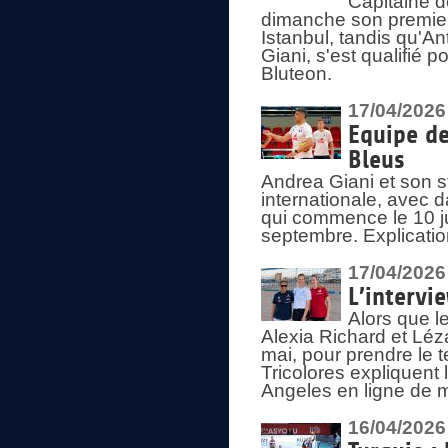
Capitaine d
dimanche son premier
Istanbul, tandis qu'An
Giani, s'est qualifié
Bluteon.
17/04/2026
Equipe de
Bleus
Andrea Giani et son st
internationale, avec d
qui commence le 10 ju
septembre. Explicatio
17/04/2026
L’intervi
Alors que le
Alexia Richard et Léz
mai, pour prendre le
Tricolores expliquen
Angeles en ligne de m
16/04/2026