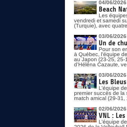
04/06/2026
Beach Nat
Les équipe
vendredi et samedi su
(Turquie), avec quatr
03/06/2026
Un de chu
Pour son en
à Québec, l’équipe de
au Japon (23-25, 25-1
d’Héléna Cazaute, ven
03/06/2026
Les Bleus
L’équipe de
premier succès de la s
match amical (29-31, 
02/06/2026
VNL : Les
L’équipe de
2026 de la Volleyball