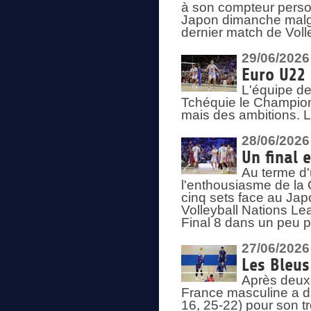
à son compteur person
Japon dimanche malgré
dernier match de Voll
29/06/2026
Euro U22 
L'équipe de
Tchéquie le Champion
mais des ambitions. L
28/06/2026
Un final 
Au terme d'
l'enthousiasme de la 
cinq sets face au Ja
Volleyball Nations Lea
Final 8 dans un peu 
27/06/2026
Les Bleus
Après deux v
France masculine a di
16, 25-22) pour son t