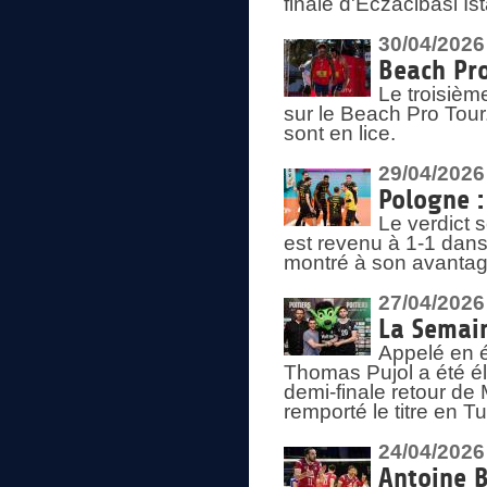
finale d'Eczacibasi Is
30/04/2026
Beach Pro
Le troisième
sur le Beach Pro Tour.
sont en lice.
29/04/2026
Pologne : 
Le verdict 
est revenu à 1-1 dans 
montré à son avantage
27/04/2026
La Semain
Appelé en é
Thomas Pujol a été élu
demi-finale retour de
remporté le titre en 
24/04/2026
Antoine B