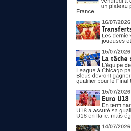
vendredi à 
un plateau 
France.
16/07/2026
Transfert
Les dernier
joueuses et
15/07/2026
La tâche 
L’équipe de
League à Chicago par 
Bleus devront gagner 
qualifier pour le Fina
15/07/2026
Euro U18 
En terminan
U18 a assuré sa quali
U18 en Italie, mais é
14/07/2026