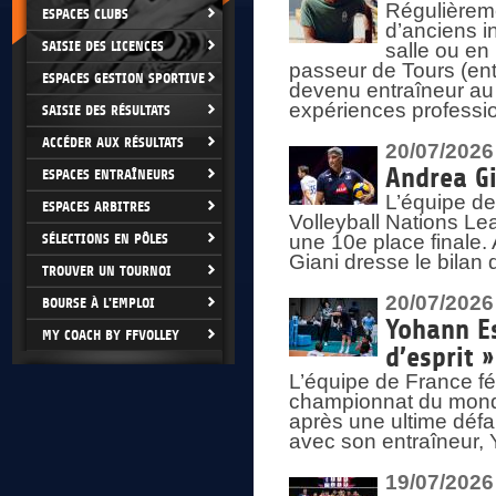
Régulièreme
ESPACES CLUBS
d’anciens i
SAISIE DES LICENCES
salle ou en
passeur de Tours (ent
ESPACES GESTION SPORTIVE
devenu entraîneur au
expériences professio
SAISIE DES RÉSULTATS
ACCÉDER AUX RÉSULTATS
20/07/2026
Andrea Gi
ESPACES ENTRAÎNEURS
L’équipe de
ESPACES ARBITRES
Volleyball Nations Lea
SÉLECTIONS EN PÔLES
une 10e place finale.
Giani dresse le bilan
TROUVER UN TOURNOI
20/07/2026
BOURSE À L'EMPLOI
Yohann Es
MY COACH BY FFVOLLEY
d’esprit »
L’équipe de France fé
championnat du monde
après une ultime défai
avec son entraîneur,
19/07/2026