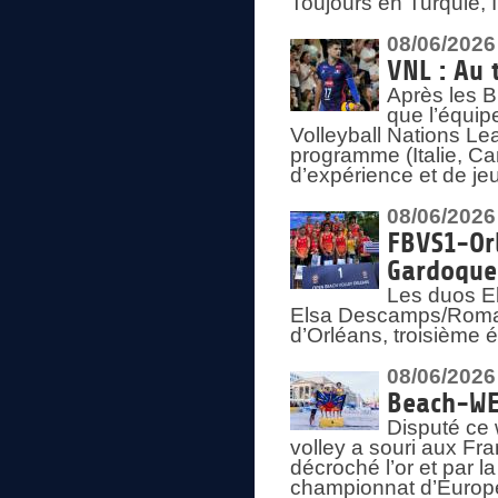
Toujours en Turquie, 
08/06/2026
VNL : Au 
Après les 
que l’équip
Volleyball Nations L
programme (Italie, Ca
d’expérience et de je
08/06/2026
FBVS1-Orl
Gardoque
Les duos E
Elsa Descamps/Roman
d’Orléans, troisième 
08/06/2026
Beach-WEV
Disputé ce 
volley a souri aux Fr
décroché l’or et par 
championnat d’Europ