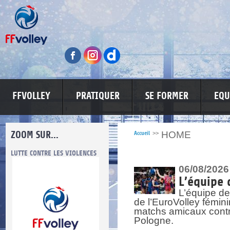
FFVOLLEY
PRATIQUER
SE FORMER
EQU
ZOOM SUR...
HOME
Accueil
>>
LUTTE CONTRE LES VIOLENCES
MA PETITE SPONSO
INFORMATI
06/08/2026
L’équipe 
L’équipe de
de l’EuroVolley fémin
matchs amicaux contre 
Pologne.
re.
res.