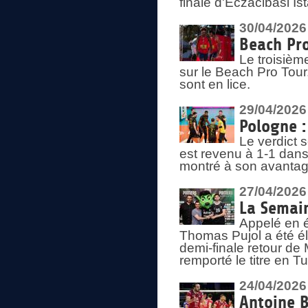
finale d'Eczacibasi Is
30/04/2026
Beach Pro
Le troisième
sur le Beach Pro Tour.
sont en lice.
29/04/2026
Pologne : 
Le verdict 
est revenu à 1-1 dans 
montré à son avantage
27/04/2026
La Semain
Appelé en é
Thomas Pujol a été élu
demi-finale retour de
remporté le titre en 
24/04/2026
Antoine B