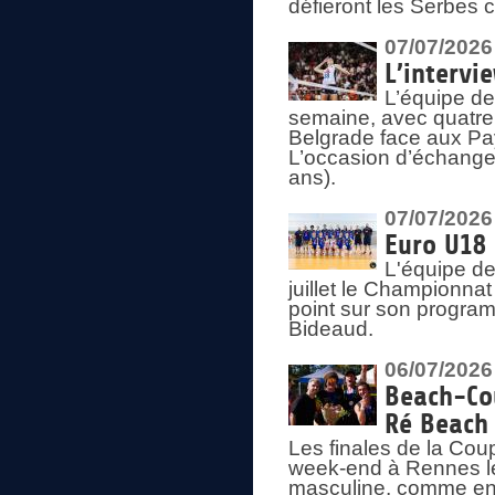
défieront les Serbes c
07/07/2026
L’intervi
L’équipe de
semaine, avec quatre
Belgrade face aux Pays
L’occasion d’échange
ans).
07/07/2026
Euro U18 
L'équipe de
juillet le Championnat
point sur son program
Bideaud.
06/07/2026
Beach-Cou
Ré Beach
Les finales de la Cou
week-end à Rennes le
masculine, comme en