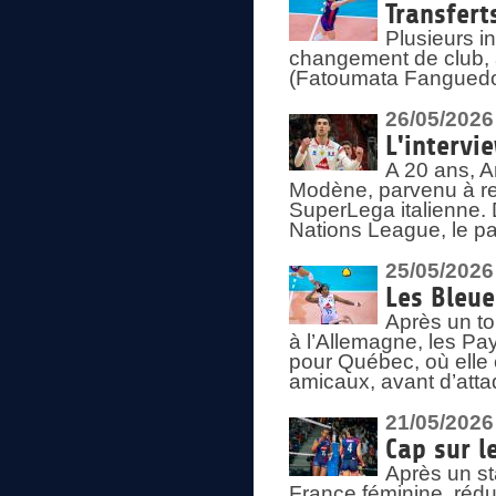
Transfert
Plusieurs i
changement de club, a
(Fatoumata Fanguedo
26/05/2026
L'intervi
A 20 ans, A
Modène, parvenu à re
SuperLega italienne. 
Nations League, le pas
25/05/2026
Les Bleu
Après un to
à l’Allemagne, les Pay
pour Québec, où elle
amicaux, avant d’atta
21/05/2026
Cap sur l
Après un st
France féminine, rédu