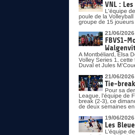
VNL : Les
L'équipe d
poule de la Volleyba
groupe de 15 joueurs 
21/06/2026
FBVS1-Mo
Walgenvit
A Montbéliard, Elsa 
Volley Series 1, cett
Duval et Jules M'Coue
21/06/2026
Tie-break
Pour sa der
League, l’équipe de Fr
break (2-3), ce diman
de deux semaines en
19/06/2026
Les Bleue
L’équipe de