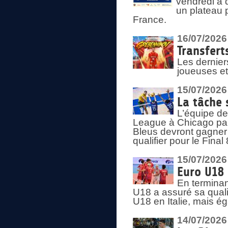
vendredi à 
un plateau 
France.
16/07/2026
Transfert
Les dernier
joueuses et
15/07/2026
La tâche 
L’équipe de
League à Chicago par 
Bleus devront gagner 
qualifier pour le Fina
15/07/2026
Euro U18 
En terminan
U18 a assuré sa quali
U18 en Italie, mais é
14/07/2026