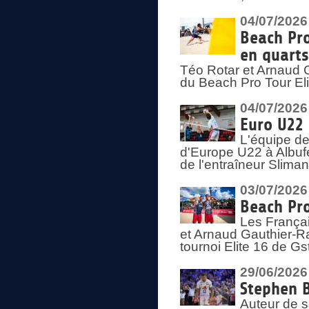
04/07/2026
Beach Pro
en quarts
Téo Rotar et Arnaud G
du Beach Pro Tour El
04/07/2026
Euro U22 
L'équipe d
d'Europe U22 à Albufei
de l'entraîneur Slima
03/07/2026
Beach Pro
Les Françai
et Arnaud Gauthier-Rat
tournoi Elite 16 de Gs
29/06/2026
Stephen B
Auteur de s