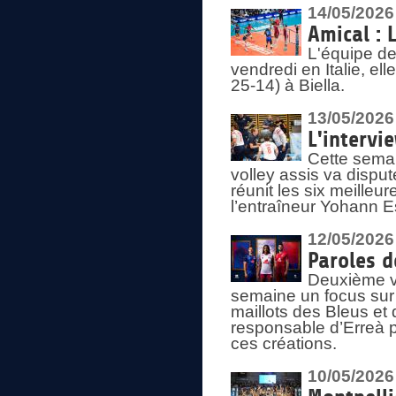
14/05/2026
Amical : 
L'équipe de
vendredi en Italie, ell
25-14) à Biella.
13/05/2026
L'intervi
Cette semai
volley assis va disput
réunit les six meille
l’entraîneur Yohann Es
12/05/2026
Paroles d
Deuxième vo
semaine un focus sur 
maillots des Bleus e
responsable d’Erreà p
ces créations.
10/05/2026