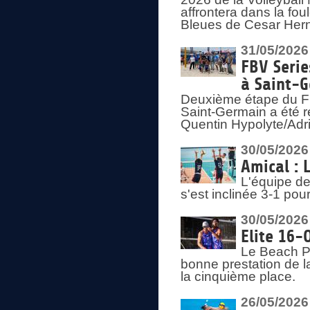
affrontera dans la fou
Bleues de Cesar Herna
31/05/2026
FBV Serie
à Saint-
Deuxième étape du F
Saint-Germain a été r
Quentin Hypolyte/Adr
30/05/2026
Amical : 
L'équipe de
s'est inclinée 3-1 po
30/05/2026
Elite 16-
Le Beach Pr
bonne prestation de l
la cinquième place.
26/05/2026