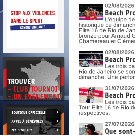
DOCU
et
02/08/2026
SITUAT
Beach Pro
L’équipe de
>
 vie.
historique ce dimanc
érant
Elite 16 de Rio de Ja
bronze pour Arnaud Ga
Chamereau et Clémence
02/08/2026
Beach Pro
Les trois pa
Rio de Janeiro se sont
dimanche. Une perform
TROUVER
- CLUB/TOURNOI
31/07/2026
Beach Pro
- UN EVÈNEMENT
Les trois p
Tour Elite 16 de Rio d
respectives.
BOUTIQUE OFFICIELLE
APPEL À BÉNÉVOLES
27/07/2026
Que sont-
MY FFVOLLEY