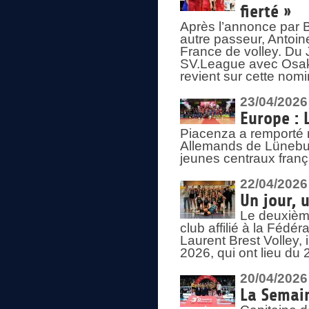
fierté »
Après l’annonce par Be
autre passeur, Antoine
France de volley. Du 
SV.League avec Osaka
revient sur cette nomi
23/04/2026
Europe : 
Piacenza a remporté 
Allemands de Lüneburg
jeunes centraux franç
22/04/2026
Un jour, 
Le deuxième
club affilié à la Fédér
Laurent Brest Volley,
2026, qui ont lieu du 
20/04/2026
La Semain