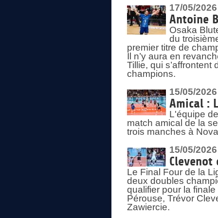
17/05/2026
Antoine B
Osaka Blut
du troisièm
premier titre de champ
Il n’y aura en revanc
Tillie, qui s’affronte
champions.
15/05/2026
Amical : 
L'équipe de
match amical de la sem
trois manches à Nova
15/05/2026
Clevenot 
Le Final Four de la 
deux doubles champio
qualifier pour la final
Pérouse, Trévor Cleve
Zawiercie.