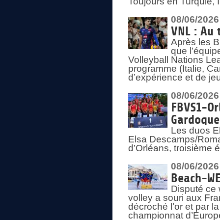
Toujours en Turquie, 
08/06/2026
VNL : Au 
Après les 
que l’équip
Volleyball Nations L
programme (Italie, Ca
d’expérience et de je
08/06/2026
FBVS1-Orl
Gardoque
Les duos E
Elsa Descamps/Roman
d’Orléans, troisième 
08/06/2026
Beach-WEV
Disputé ce 
volley a souri aux Fr
décroché l’or et par 
championnat d’Europ