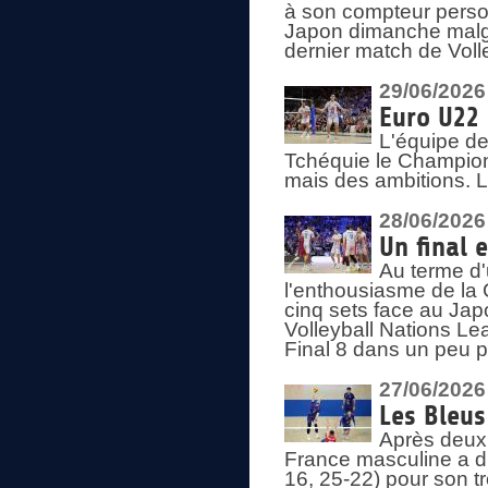
à son compteur person
Japon dimanche malgré
dernier match de Voll
29/06/2026
Euro U22 
L'équipe de
Tchéquie le Champion
mais des ambitions. L
28/06/2026
Un final 
Au terme d'
l'enthousiasme de la 
cinq sets face au Ja
Volleyball Nations Lea
Final 8 dans un peu 
27/06/2026
Les Bleus
Après deux v
France masculine a di
16, 25-22) pour son t