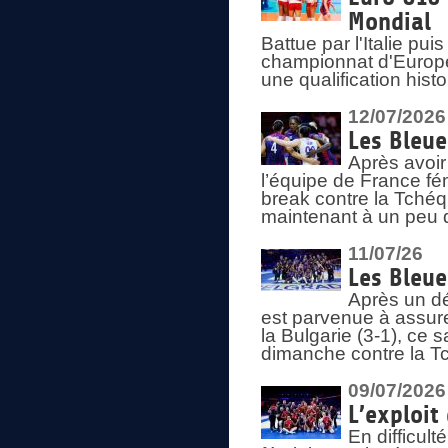
Mondial
Battue par l'Italie pu
championnat d'Europe
une qualification his
12/07/2026
Les Bleue
Après avoir
l’équipe de France fém
break contre la Tchéq
maintenant à un peu d
11/07/26
Les Bleue
Après un dé
est parvenue à assure
la Bulgarie (3-1), ce
dimanche contre la T
09/07/2026
L’exploit
En difficul