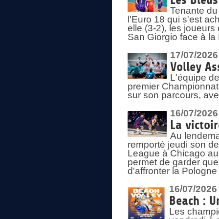
Les Bleus
Tenante du 
l'Euro 18 qui s'est ach
elle (3-2), les joueur
San Giorgio face à la
17/07/2026
Volley As
L'équipe de
premier Championnat 
sur son parcours, ave
16/07/2026
La victoir
Au lendemai
remporté jeudi son d
League à Chicago aux 
permet de garder quel
d'affronter la Pologn
16/07/2026
Beach : U
Les champio