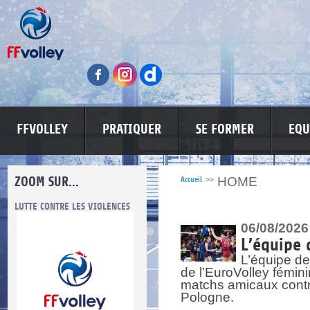
FFVOLLEY
PRATIQUER
SE FORMER
EQU
ZOOM SUR...
HOME
Accueil
>>
LUTTE CONTRE LES VIOLENCES
MA PETITE SPONSO
INFORMATI
06/08/2026
L’équipe 
L’équipe de
de l’EuroVolley fémin
matchs amicaux contre 
Pologne.
re.
res.