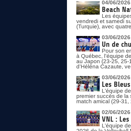
04/06/2026
Beach Nat
Les équipe
vendredi et samedi su
(Turquie), avec quatr
03/06/2026
Un de chu
Pour son en
à Québec, l’équipe de
au Japon (23-25, 25-1
d’Héléna Cazaute, ven
03/06/2026
Les Bleus
L’équipe de
premier succès de la s
match amical (29-31, 
02/06/2026
VNL : Les
L’équipe de
2026 de la Volleyball