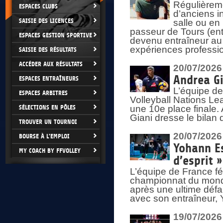
Régulièreme
ESPACES CLUBS
d’anciens i
SAISIE DES LICENCES
salle ou en
passeur de Tours (ent
ESPACES GESTION SPORTIVE
devenu entraîneur au
expériences professio
SAISIE DES RÉSULTATS
ACCÉDER AUX RÉSULTATS
20/07/2026
Andrea Gi
ESPACES ENTRAÎNEURS
L’équipe de
ESPACES ARBITRES
Volleyball Nations Lea
SÉLECTIONS EN PÔLES
une 10e place finale.
Giani dresse le bilan
TROUVER UN TOURNOI
20/07/2026
BOURSE À L'EMPLOI
Yohann Es
MY COACH BY FFVOLLEY
d’esprit »
L’équipe de France fé
championnat du monde
après une ultime défai
avec son entraîneur,
19/07/2026