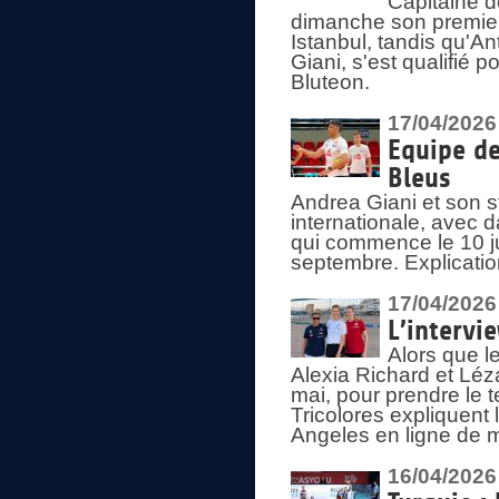
Capitaine d
dimanche son premier
Istanbul, tandis qu'An
Giani, s'est qualifié
Bluteon.
17/04/2026
Equipe de
Bleus
Andrea Giani et son st
internationale, avec d
qui commence le 10 ju
septembre. Explicatio
17/04/2026
L’intervi
Alors que le
Alexia Richard et Léz
mai, pour prendre le
Tricolores expliquen
Angeles en ligne de m
16/04/2026