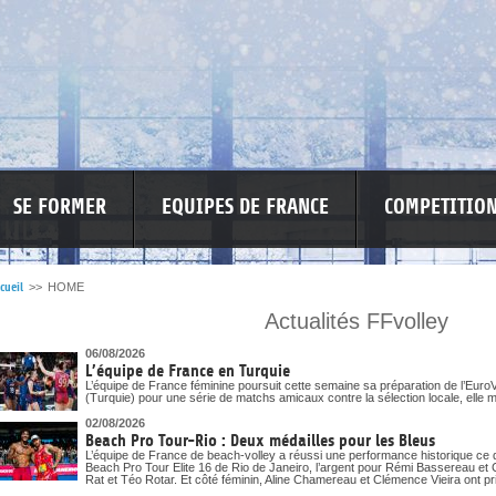
SE FORMER
EQUIPES DE FRANCE
COMPETITIO
cueil
>>
HOME
Actualités FFvolley
RE LES VIOLENCES
MA PETITE SPONSO
INFORMATIONS CORONAVIR
06/08/2026
L’équipe de France en Turquie
L’équipe de France féminine poursuit cette semaine sa préparation de l’EuroV
(Turquie) pour une série de matchs amicaux contre la sélection locale, elle m
02/08/2026
Beach Pro Tour-Rio : Deux médailles pour les Bleus
L’équipe de France de beach-volley a réussi une performance historique ce 
Beach Pro Tour Elite 16 de Rio de Janeiro, l’argent pour Rémi Bassereau et 
Rat et Téo Rotar. Et côté féminin, Aline Chamereau et Clémence Vieira ont pri