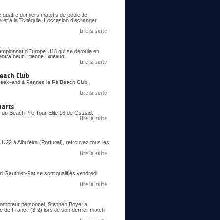
c quatre derniers matchs de poule de
e et à la Tchéquie. L’occasion d’échanger
Lire la suite
Championnat d'Europe U18 qui se déroule en
entraîneur, Etienne Bideaud.
Lire la suite
Beach Club
 week-end à Rennes le Ré Beach Club,
Lire la suite
uarts
e du Beach Pro Tour Elite 16 de Gstaad.
Lire la suite
22 à Albufeira (Portugal), retrouvez tous les
Lire la suite
ud Gauthier-Rat se sont qualifiés vendredi
Lire la suite
 compteur personnel, Stephen Boyer a
pe de France (3-2) lors de son dernier match