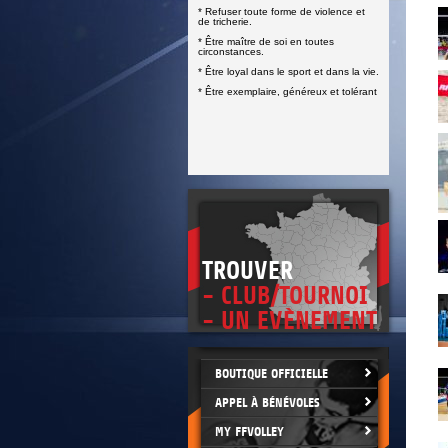
DOCUMENTS UTILES
* Refuser toute forme de violence et
SITUATION SANITAIRE
de tricherie.
COVID-19
* Être maître de soi en toutes
circonstances.
CLIQUEZ ICI
>
* Être loyal dans le sport et dans la vie.
* Être exemplaire, généreux et tolérant
TROUVER
- CLUB/TOURNOI
- UN EVÈNEMENT
BOUTIQUE OFFICIELLE
APPEL À BÉNÉVOLES
MY FFVOLLEY