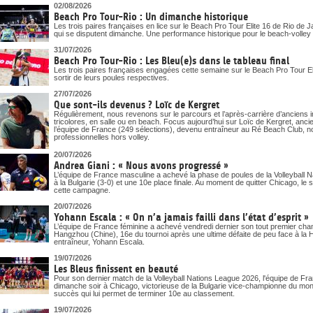
DOCUMENTS UTILES
02/08/2026
SITUATION SANITAIR
Beach Pro Tour-Rio : Un dimanche historique
COVID-19
Les trois paires françaises en lice sur le Beach Pro Tour Elite 16 de Rio de J
qui se disputent dimanche. Une performance historique pour le beach-volley t
CLIQUEZ ICI
>
31/07/2026
Beach Pro Tour-Rio : Les Bleu(e)s dans le tableau final
Les trois paires françaises engagées cette semaine sur le Beach Pro Tour Eli
sortir de leurs poules respectives.
27/07/2026
Que sont-ils devenus ? Loïc de Kergret
Régulièrement, nous revenons sur le parcours et l’après-carrière d’anciens i
tricolores, en salle ou en beach. Focus aujourd’hui sur Loïc de Kergret, anc
l’équipe de France (249 sélections), devenu entraîneur au Ré Beach Club, n
professionnelles hors volley.
20/07/2026
Andrea Giani : « Nous avons progressé »
L’équipe de France masculine a achevé la phase de poules de la Volleyball 
à la Bulgarie (3-0) et une 10e place finale. Au moment de quitter Chicago, le 
cette campagne.
20/07/2026
Yohann Escala : « On n’a jamais failli dans l’état d’esprit »
L’équipe de France féminine a achevé vendredi dernier son tout premier ch
Hangzhou (Chine), 16e du tournoi après une ultime défaite de peu face à la Ho
entraîneur, Yohann Escala.
19/07/2026
Les Bleus finissent en beauté
Pour son dernier match de la Volleyball Nations League 2026, l'équipe de Fra
dimanche soir à Chicago, victorieuse de la Bulgarie vice-championne du mon
succès qui lui permet de terminer 10e au classement.
19/07/2026