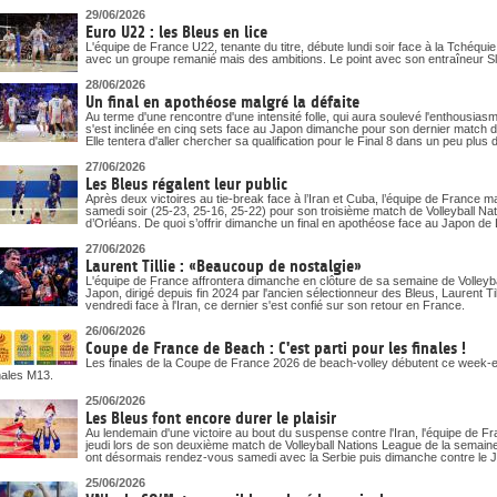
29/06/2026
Euro U22 : les Bleus en lice
L'équipe de France U22, tenante du titre, débute lundi soir face à la Tchéqu
avec un groupe remanié mais des ambitions. Le point avec son entraîneur S
28/06/2026
Un final en apothéose malgré la défaite
Au terme d'une rencontre d'une intensité folle, qui aura soulevé l'enthousias
s'est inclinée en cinq sets face au Japon dimanche pour son dernier match d
Elle tentera d'aller chercher sa qualification pour le Final 8 dans un peu pl
27/06/2026
Les Bleus régalent leur public
Après deux victoires au tie-break face à l’Iran et Cuba, l’équipe de France m
samedi soir (25-23, 25-16, 25-22) pour son troisième match de Volleyball N
d’Orléans. De quoi s’offrir dimanche un final en apothéose face au Japon de La
27/06/2026
Laurent Tillie : «Beaucoup de nostalgie»
L'équipe de France affrontera dimanche en clôture de sa semaine de Volleyb
Japon, dirigé depuis fin 2024 par l'ancien sélectionneur des Bleus, Laurent Till
vendredi face à l'Iran, ce dernier s'est confié sur son retour en France.
26/06/2026
Coupe de France de Beach : C'est parti pour les finales !
Les finales de la Coupe de France 2026 de beach-volley débutent ce week-end
nales M13.
25/06/2026
Les Bleus font encore durer le plaisir
Au lendemain d'une victoire au bout du suspense contre l'Iran, l'équipe de 
jeudi lors de son deuxième match de Volleyball Nations League de la semai
ont désormais rendez-vous samedi avec la Serbie puis dimanche contre le 
25/06/2026