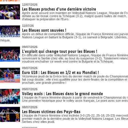
12/07/2026
Les Bleues proches d’une dernière victoire
Après avoir assuré son maintien en Volleyball Nations League, l’équipe de Fr
défaite au tie-break contre la Tchéquie (3-2), malgré quatre balles de match
d’attaquer la préparation de l’Euro.
11/07/26
Les Bleues sont sauvées !
Après un début de compétition difficile, l’équipe de France féminine est parv
Nations League en battant la Bulgarie (3-1), ce samedi à Belgrade. Libérées,
chéquie.
09/07/2026
L’exploit qui change tout pour les Bleues !
En difficulté dans cette Volleyball Nations League, l’équipe de France fémin
renversant la Serbie chez elle, au bout du suspense (3-2). Totalement relan
voudront enchaîner ce week-end contre la Bulgarie et la Tchéquie.
09/07/2026
Euro U18 : Les Bleues en 1/2 et au Mondial !
Victorieuse jeudi de la Grèce lors du dernier match de poule du Championnat
fait coup double : elle s'est qualifiée pour les demi-finales de la compétition
prochain, une grande première !
09/07/2026
Volley assis : Les Bleues dans le grand monde
L'équipe de France féminine dispute à partir de vendredi le Championnat du
Une première historique pour le volley assis français. Le point avec son ent
08/07/2026
Les Bleues victimes des Pays-Bas
L’équipe de France féminine s’est inclinée 3-0 (25-22, 25-18, 25-23) mercr
premier match de la dernière poule de la Volleyball Nations League. Les Bleues,
Serbes chez elles jeudi.