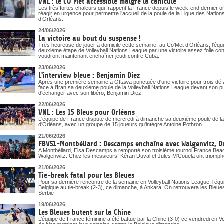
VNL : le CO’Met accessible malgré la canicule
Les très fortes chaleurs qui frappent la France depuis le week-end dernier o
réagir en urgence pour permettre l’accueil de la poule de la Ligue des Nati
d’Orléans.
24/06/2026
La victoire au bout du suspense !
Très heureuse de jouer à domicile cette semaine, au Co’Met d’Orléans, l’éq
deuxième étape de Volleyball Nations League par une victoire assez folle cont
voudront maintenant enchaîner jeudi contre Cuba.
23/06/2026
L'interview bleue : Benjamin Diez
Après une première semaine à Ottawa ponctuée d'une victoire pour trois déf
face à l'Iran sa deuxième poule de la Volleyball Nations League devant son p
d'échanger avec son libéro, Benjamin Diez.
22/06/2026
VNL : Les 15 Bleus pour Orléans
L'équipe de France dispute de mercredi à dimanche sa deuxième poule de la
d'Orléans, avec un groupe de 15 joueurs qu'intègre Antoine Pothron.
21/06/2026
FBVS1-Montbéliard : Descamps enchaîne avec Walgenvitz, D
A Montbéliard, Elsa Descamps a remporté son troisième tournoi France Beach
Walgenwitz. Chez les messieurs, Kéran Duval et Jules M'Couela ont triomph
21/06/2026
Tie-break fatal pour les Bleues
Pour sa dernière rencontre de la semaine en Volleyball Nations League, l’équi
Belgique au tie-break (2-3), ce dimanche, à Ankara. On retrouvera les Ble
Serbie
19/06/2026
Les Bleues butent sur la Chine
L’équipe de France féminine a été battue par la Chine (3-0) ce vendredi en V