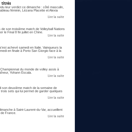
titrés
du leur verdict ce dimanche : côté masculin,
ableau féminin, Lézana Placette et Alexia
Lire la suite
s de son troisième match de Volleyball Nations
le Final 8 fin juillet en Chine.
Lire la suite
 s'est achevé samedi en Italie. Vainqueurs la
samedi en finale à Porto San Giorgio face à la
Lire la suite
er Championnat du monde de volley assis à
aîneur, Yohann Escala.
Lire la suite
eudi son deuxième match de la semaine de
trois sets qui lui permet de garder quelques
Lire la suite
imanche à Saint-Laurent-du-Var, accueillent
s de France.
Lire la suite