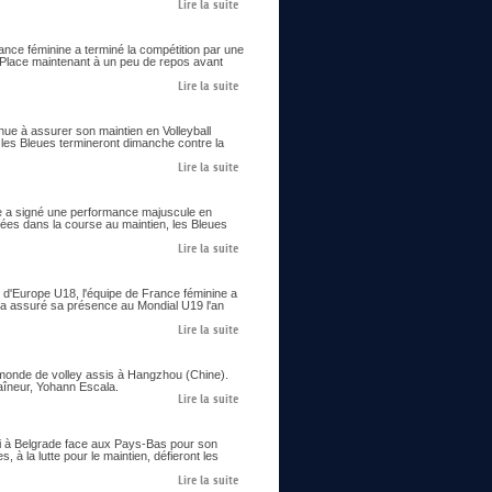
Lire la suite
ance féminine a terminé la compétition par une
. Place maintenant à un peu de repos avant
Lire la suite
enue à assurer son maintien en Volleyball
 les Bleues termineront dimanche contre la
Lire la suite
ine a signé une performance majuscule en
cées dans la course au maintien, les Bleues
Lire la suite
 d'Europe U18, l'équipe de France féminine a
 et a assuré sa présence au Mondial U19 l'an
Lire la suite
 monde de volley assis à Hangzhou (Chine).
raîneur, Yohann Escala.
Lire la suite
edi à Belgrade face aux Pays-Bas pour son
 à la lutte pour le maintien, défieront les
Lire la suite