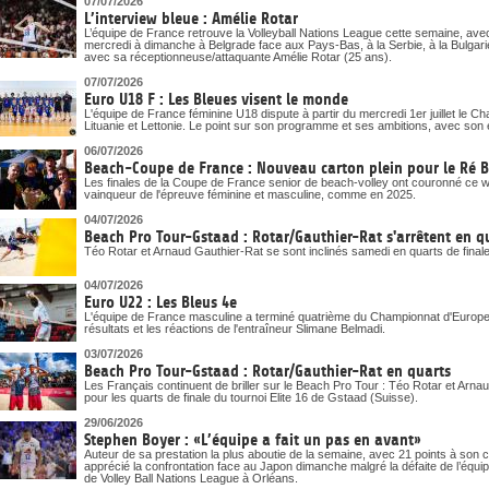
07/07/2026
L’interview bleue : Amélie Rotar
L’équipe de France retrouve la Volleyball Nations League cette semaine, ave
mercredi à dimanche à Belgrade face aux Pays-Bas, à la Serbie, à la Bulgari
avec sa réceptionneuse/attaquante Amélie Rotar (25 ans).
07/07/2026
Euro U18 F : Les Bleues visent le monde
L'équipe de France féminine U18 dispute à partir du mercredi 1er juillet le 
Lituanie et Lettonie. Le point sur son programme et ses ambitions, avec son 
06/07/2026
Beach-Coupe de France : Nouveau carton plein pour le Ré 
Les finales de la Coupe de France senior de beach-volley ont couronné ce
vainqueur de l'épreuve féminine et masculine, comme en 2025.
04/07/2026
Beach Pro Tour-Gstaad : Rotar/Gauthier-Rat s'arrêtent en q
Téo Rotar et Arnaud Gauthier-Rat se sont inclinés samedi en quarts de final
04/07/2026
Euro U22 : Les Bleus 4e
L'équipe de France masculine a terminé quatrième du Championnat d'Europe U
résultats et les réactions de l'entraîneur Slimane Belmadi.
03/07/2026
Beach Pro Tour-Gstaad : Rotar/Gauthier-Rat en quarts
Les Français continuent de briller sur le Beach Pro Tour : Téo Rotar et Arna
pour les quarts de finale du tournoi Elite 16 de Gstaad (Suisse).
29/06/2026
Stephen Boyer : «L’équipe a fait un pas en avant»
Auteur de sa prestation la plus aboutie de la semaine, avec 21 points à son
apprécié la confrontation face au Japon dimanche malgré la défaite de l’équi
de Volley Ball Nations League à Orléans.