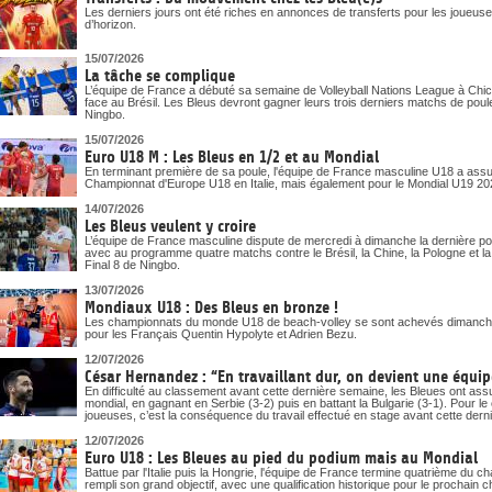
Les derniers jours ont été riches en annonces de transferts pour les joueuses
d’horizon.
15/07/2026
La tâche se complique
L’équipe de France a débuté sa semaine de Volleyball Nations League à Chica
face au Brésil. Les Bleus devront gagner leurs trois derniers matchs de poule
Ningbo.
15/07/2026
Euro U18 M : Les Bleus en 1/2 et au Mondial
En terminant première de sa poule, l'équipe de France masculine U18 a assuré
Championnat d'Europe U18 en Italie, mais également pour le Mondial U19 20
14/07/2026
Les Bleus veulent y croire
L’équipe de France masculine dispute de mercredi à dimanche la dernière pou
avec au programme quatre matchs contre le Brésil, la Chine, la Pologne et la Bu
Final 8 de Ningbo.
13/07/2026
Mondiaux U18 : Des Bleus en bronze !
Les championnats du monde U18 de beach-volley se sont achevés dimanche
pour les Français Quentin Hypolyte et Adrien Bezu.
12/07/2026
César Hernandez : “En travaillant dur, on devient une équipe
En difficulté au classement avant cette dernière semaine, les Bleues ont assur
mondial, en gagnant en Serbie (3-2) puis en battant la Bulgarie (3-1). Pour 
joueuses, c’est la conséquence du travail effectué en stage avant cette dern
12/07/2026
Euro U18 : Les Bleues au pied du podium mais au Mondial
Battue par l'Italie puis la Hongrie, l'équipe de France termine quatrième du
rempli son grand objectif, avec une qualification historique pour le prochai