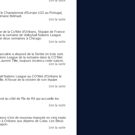
Lire la suite
ie le Championnat d'Europe U22 au Portugal,
limane Belmadi.
Lire la suite
me de la Co'Met d'Orléans, l'équipe de France
e la semaine de Volleyball Nations League.
us de deux semaines à Chicago.
Lire la suite
asculine a disposé de la Serbie en trois sets
ations League de la semaine dans la CO’Met
urent Tillie, toujours invaincu cette saison.
Lire la suite
all Nations League au CO'Met d'Orléans le
ie. A l'issue de la victoire de son équipe
Lire la suite
 du côté de l'île de Ré qui accueille les
Lire la suite
France s'est de nouveau imposée en cinq septs
ne à Orléans aux dépens de Cuba. Les Bleus
Japon.
Lire la suite