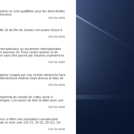
E
aneiro se sont qualifiées pour les demi-finales
ricolore.
Lire la suite
te 16 de Rio de Janeiro ont toutes réussi à
Lire la suite
nternationaux ou anciennes internationales
ien passeur de Tours (entre autres) et de
on sans être passé par d’autres expériences
Lire la suite
Nations League par une victoire dimanche face
sélectionneur Andrea Giani dresse le bilan de
Lire la suite
ampionnat du monde de volley assis à
ngrie. L’occasion de faire le bilan avec son
Lire la suite
nce a offert une prestation convaincante
de en trois sets (25-21, 25-22, 25-21). Un
Lire la suite