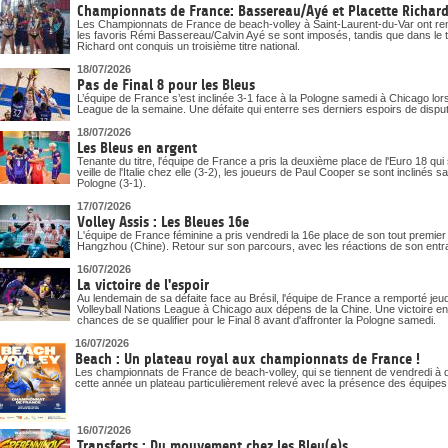
Championnats de France: Bassereau/Ayé et Placette Richard 
Les Championnats de France de beach-volley à Saint-Laurent-du-Var ont ren
les favoris Rémi Bassereau/Calvin Ayé se sont imposés, tandis que dans le t
Richard ont conquis un troisième titre national.
18/07/2026
Pas de Final 8 pour les Bleus
L’équipe de France s’est inclinée 3-1 face à la Pologne samedi à Chicago lor
League de la semaine. Une défaite qui enterre ses derniers espoirs de disputer 
18/07/2026
Les Bleus en argent
Tenante du titre, l'équipe de France a pris la deuxième place de l'Euro 18 qui
veille de l'Italie chez elle (3-2), les joueurs de Paul Cooper se sont inclinés 
Pologne (3-1).
17/07/2026
Volley Assis : Les Bleues 16e
L'équipe de France féminine a pris vendredi la 16e place de son tout premi
Hangzhou (Chine). Retour sur son parcours, avec les réactions de son entr
16/07/2026
La victoire de l'espoir
Au lendemain de sa défaite face au Brésil, l'équipe de France a remporté j
Volleyball Nations League à Chicago aux dépens de la Chine. Une victoire en 
chances de se qualifier pour le Final 8 avant d'affronter la Pologne samedi.
16/07/2026
Beach : Un plateau royal aux championnats de France !
Les championnats de France de beach-volley, qui se tiennent de vendredi à d
cette année un plateau particulièrement relevé avec la présence des équipe
16/07/2026
Transferts : Du mouvement chez les Bleu(e)s