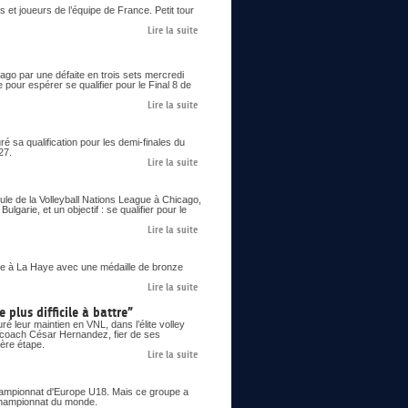
 et joueurs de l’équipe de France. Petit tour
Lire la suite
go par une défaite en trois sets mercredi
 pour espérer se qualifier pour le Final 8 de
Lire la suite
 sa qualification pour les demi-finales du
27.
Lire la suite
le de la Volleyball Nations League à Chicago,
lgarie, et un objectif : se qualifier pour le
Lire la suite
 à La Haye avec une médaille de bronze
Lire la suite
 plus difficile à battre”
é leur maintien en VNL, dans l’élite volley
le coach César Hernandez, fier de ses
ière étape.
Lire la suite
 championnat d'Europe U18. Mais ce groupe a
n championnat du monde.