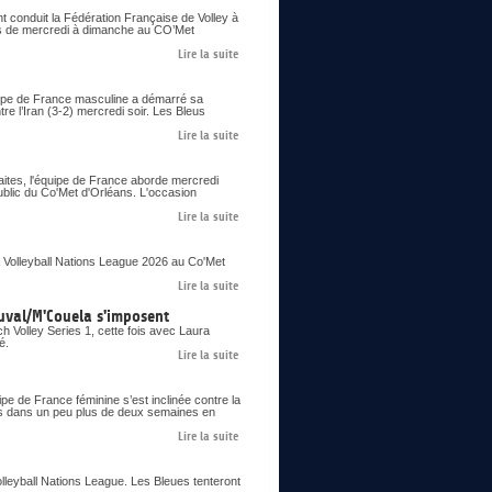
nt conduit la Fédération Française de Volley à
ons de mercredi à dimanche au CO’Met
Lire la suite
uipe de France masculine a démarré sa
re l’Iran (3-2) mercredi soir. Les Bleus
Lire la suite
aites, l'équipe de France aborde mercredi
ublic du Co'Met d'Orléans. L'occasion
Lire la suite
 Volleyball Nations League 2026 au Co'Met
Lire la suite
uval/M'Couela s'imposent
 Volley Series 1, cette fois avec Laura
é.
Lire la suite
pe de France féminine s’est inclinée contre la
ues dans un peu plus de deux semaines en
Lire la suite
olleyball Nations League. Les Bleues tenteront