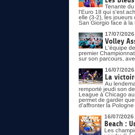
Les Bleus
Tenante du 
l'Euro 18 qui s'est ach
elle (3-2), les joueur
San Giorgio face à la
17/07/2026
Volley As
L'équipe de
premier Championnat 
sur son parcours, ave
16/07/2026
La victoir
Au lendemai
remporté jeudi son d
League à Chicago aux 
permet de garder quel
d'affronter la Pologn
16/07/2026
Beach : U
Les champio