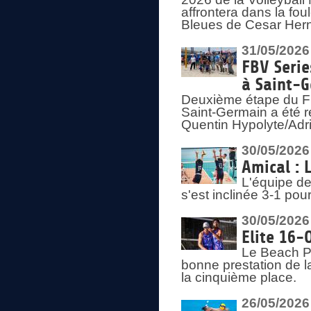
affrontera dans la fou
Bleues de Cesar Herna
31/05/2026
FBV Serie
à Saint-
Deuxième étape du F
Saint-Germain a été r
Quentin Hypolyte/Adr
30/05/2026
Amical : 
L'équipe de
s'est inclinée 3-1 po
30/05/2026
Elite 16-
Le Beach Pr
bonne prestation de l
la cinquième place.
26/05/2026