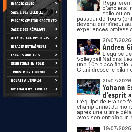
Régulièreme
ESPACES CLUBS
d’anciens i
SAISIE DES LICENCES
salle ou en
passeur de Tours (ent
ESPACES GESTION SPORTIVE
devenu entraîneur au
expériences professio
SAISIE DES RÉSULTATS
ACCÉDER AUX RÉSULTATS
20/07/2026
Andrea Gi
ESPACES ENTRAÎNEURS
L’équipe de
ESPACES ARBITRES
Volleyball Nations Lea
SÉLECTIONS EN PÔLES
une 10e place finale.
Giani dresse le bilan
TROUVER UN TOURNOI
20/07/2026
BOURSE À L'EMPLOI
Yohann Es
MY COACH BY FFVOLLEY
d’esprit »
L’équipe de France fé
championnat du monde
après une ultime défai
avec son entraîneur,
19/07/2026