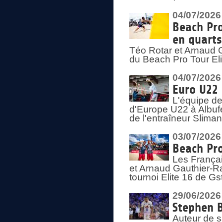
04/07/2026
Beach Pro
en quarts
Téo Rotar et Arnaud G
du Beach Pro Tour El
04/07/2026
Euro U22 
L'équipe d
d'Europe U22 à Albufei
de l'entraîneur Slima
03/07/2026
Beach Pro
Les Françai
et Arnaud Gauthier-Rat
tournoi Elite 16 de Gs
29/06/2026
Stephen B
Auteur de s