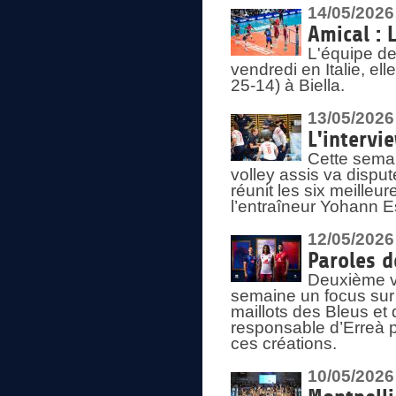
14/05/2026
Amical : 
L'équipe de
vendredi en Italie, ell
25-14) à Biella.
13/05/2026
L'intervi
Cette semai
volley assis va disput
réunit les six meille
l’entraîneur Yohann Es
12/05/2026
Paroles d
Deuxième vo
semaine un focus sur 
maillots des Bleus e
responsable d’Erreà p
ces créations.
10/05/2026