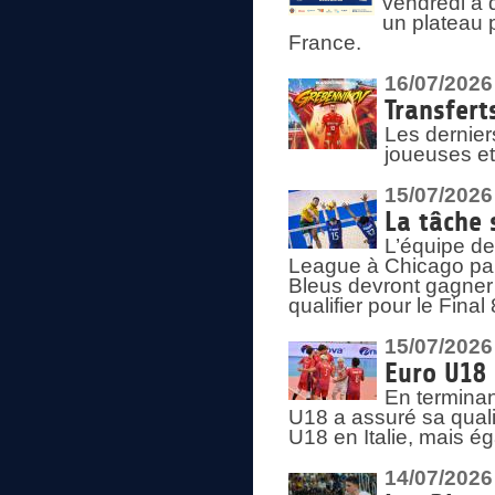
vendredi à 
un plateau 
France.
16/07/2026
Transfert
Les dernier
joueuses et
15/07/2026
La tâche 
L’équipe de
League à Chicago par 
Bleus devront gagner 
qualifier pour le Fina
15/07/2026
Euro U18 
En terminan
U18 a assuré sa quali
U18 en Italie, mais é
14/07/2026