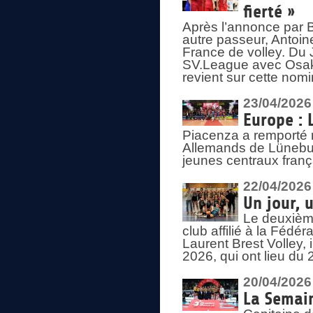
fierté »
Après l’annonce par Be
autre passeur, Antoine
France de volley. Du 
SV.League avec Osaka
revient sur cette nomi
23/04/2026
Europe : 
Piacenza a remporté 
Allemands de Lüneburg
jeunes centraux franç
22/04/2026
Un jour, 
Le deuxième
club affilié à la Fédér
Laurent Brest Volley,
2026, qui ont lieu du 
20/04/2026
La Semain