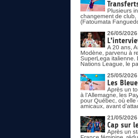
Transfert
Plusieurs i
changement de club, a
(Fatoumata Fanguedo
26/05/2026
L'intervi
A 20 ans, A
Modène, parvenu à re
SuperLega italienne. 
Nations League, le pas
25/05/2026
Les Bleu
Après un to
à l’Allemagne, les Pay
pour Québec, où elle
amicaux, avant d’atta
21/05/2026
Cap sur l
Après un st
France féminine, rédu