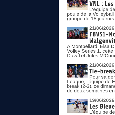
VNL : Les
L'équipe d
poule de la Volleyba
groupe de 15 joueurs 
21/06/2026
FBVS1-Mo
Walgenvit
A Montbéliard, Elsa 
Volley Series 1, cett
Duval et Jules M'Coue
21/06/2026
Tie-break
Pour sa der
League, l’équipe de Fr
break (2-3), ce diman
de deux semaines en
19/06/2026
Les Bleue
L’équipe de