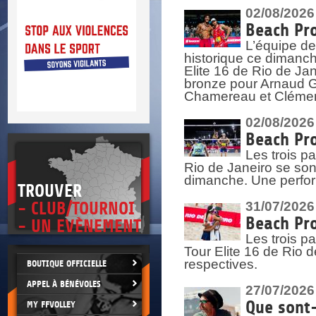
DOCU
et
02/08/2026
SITUAT
Beach Pro
L’équipe de
>
 vie.
historique ce dimanc
érant
Elite 16 de Rio de Ja
bronze pour Arnaud Ga
Chamereau et Clémence
02/08/2026
Beach Pro
Les trois pa
Rio de Janeiro se sont
dimanche. Une perform
TROUVER
- CLUB/TOURNOI
31/07/2026
Beach Pro
- UN EVÈNEMENT
Les trois p
Tour Elite 16 de Rio d
respectives.
BOUTIQUE OFFICIELLE
APPEL À BÉNÉVOLES
27/07/2026
Que sont-
MY FFVOLLEY