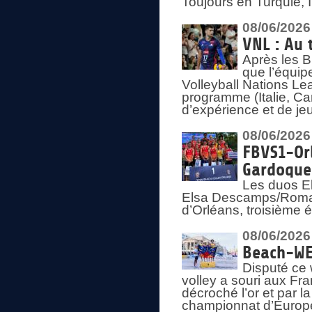
Toujours en Turquie, 
08/06/2026
VNL : Au 
Après les 
que l’équip
Volleyball Nations L
programme (Italie, Ca
d’expérience et de je
08/06/2026
FBVS1-Orl
Gardoque
Les duos E
Elsa Descamps/Roman
d’Orléans, troisième 
08/06/2026
Beach-WEV
Disputé ce 
volley a souri aux Fr
décroché l’or et par 
championnat d’Europ