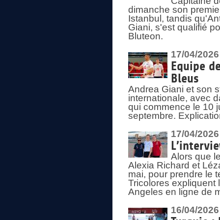
Capitaine d
dimanche son premier
Istanbul, tandis qu'An
Giani, s'est qualifié
Bluteon.
17/04/2026
Equipe de
Bleus
Andrea Giani et son st
internationale, avec d
qui commence le 10 ju
septembre. Explicatio
17/04/2026
L’intervi
Alors que le
Alexia Richard et Léz
mai, pour prendre le
Tricolores expliquen
Angeles en ligne de m
16/04/2026