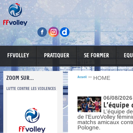
FFVOLLEY
PRATIQUER
SE FORMER
EQU
ZOOM SUR...
HOME
Accueil
>>
LUTTE CONTRE LES VIOLENCES
MA PETITE SPONSO
INFORMATI
06/08/2026
L’équipe 
L’équipe de
de l’EuroVolley fémin
matchs amicaux contre 
Pologne.
re.
res.