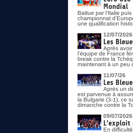
Mondial
Battue par l'Italie pu
championnat d'Europe
une qualification his
12/07/2026
Les Bleue
Après avoir
l’équipe de France fém
break contre la Tchéq
maintenant à un peu d
11/07/26
Les Bleue
Après un dé
est parvenue à assure
la Bulgarie (3-1), ce
dimanche contre la T
09/07/2026
L’exploit
En difficul