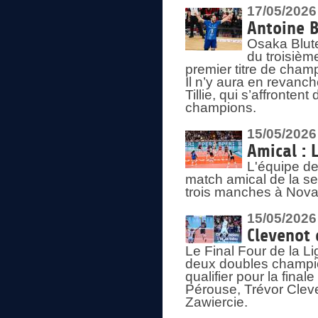
17/05/2026
Antoine B
Osaka Blut
du troisièm
premier titre de champ
Il n’y aura en revanc
Tillie, qui s’affronte
champions.
15/05/2026
Amical : 
L'équipe de
match amical de la sem
trois manches à Nova
15/05/2026
Clevenot 
Le Final Four de la 
deux doubles champio
qualifier pour la final
Pérouse, Trévor Cleve
Zawiercie.