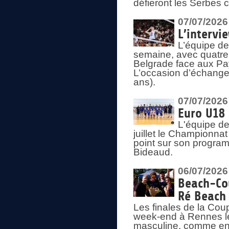
défieront les Serbes c
07/07/2026
L’intervi
L’équipe de
semaine, avec quatre
Belgrade face aux Pays
L’occasion d’échange
ans).
07/07/2026
Euro U18 
L'équipe de
juillet le Championnat
point sur son program
Bideaud.
06/07/2026
Beach-Cou
Ré Beach
Les finales de la Cou
week-end à Rennes le
masculine, comme en