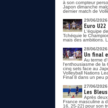
à son compteur person
Japon dimanche malgré
dernier match de Voll
29/06/2026
Euro U22 
L'équipe de
Tchéquie le Champion
mais des ambitions. L
28/06/2026
Un final 
Au terme d'
l'enthousiasme de la 
cinq sets face au Ja
Volleyball Nations Lea
Final 8 dans un peu 
27/06/2026
Les Bleus
Après deux v
France masculine a di
16, 25-22) pour son t