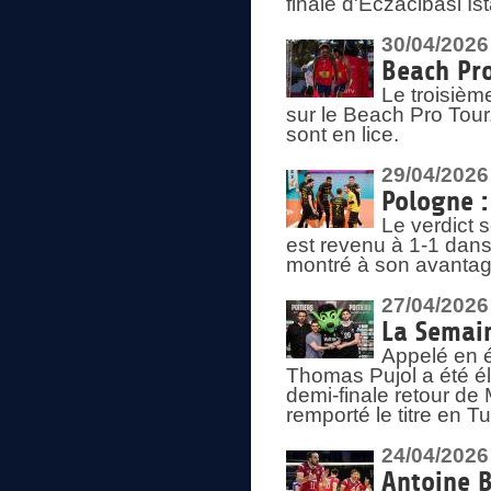
finale d'Eczacibasi Is
30/04/2026
Beach Pro
Le troisième
sur le Beach Pro Tour.
sont en lice.
29/04/2026
Pologne : 
Le verdict 
est revenu à 1-1 dans 
montré à son avantage
27/04/2026
La Semain
Appelé en é
Thomas Pujol a été élu
demi-finale retour de
remporté le titre en 
24/04/2026
Antoine B