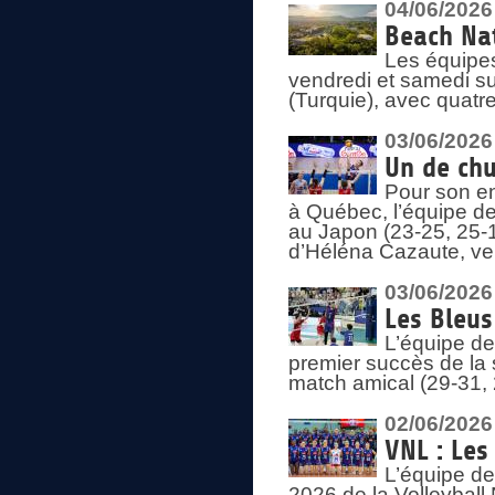
04/06/2026
Beach Nat
Les équipe
vendredi et samedi su
(Turquie), avec quatr
03/06/2026
Un de chu
Pour son en
à Québec, l’équipe de
au Japon (23-25, 25-1
d’Héléna Cazaute, ven
03/06/2026
Les Bleus
L’équipe de
premier succès de la s
match amical (29-31, 
02/06/2026
VNL : Les
L’équipe de
2026 de la Volleyball