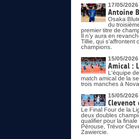
17/05/2026
Antoine B
Osaka Blut
du troisièm
premier titre de champ
Il n’y aura en revanc
Tillie, qui s’affronte
champions.
15/05/2026
Amical : 
L'équipe de
match amical de la sem
trois manches à Nova
15/05/2026
Clevenot 
Le Final Four de la 
deux doubles champio
qualifier pour la final
Pérouse, Trévor Cleve
Zawiercie.