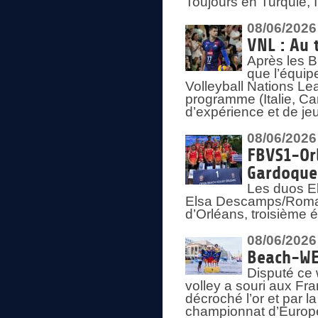
Toujours en Turquie, 
08/06/2026
VNL : Au 
Après les 
que l’équip
Volleyball Nations L
programme (Italie, Ca
d’expérience et de je
08/06/2026
FBVS1-Orl
Gardoque
Les duos E
Elsa Descamps/Roman
d’Orléans, troisième 
08/06/2026
Beach-WEV
Disputé ce 
volley a souri aux Fr
décroché l’or et par 
championnat d’Europ