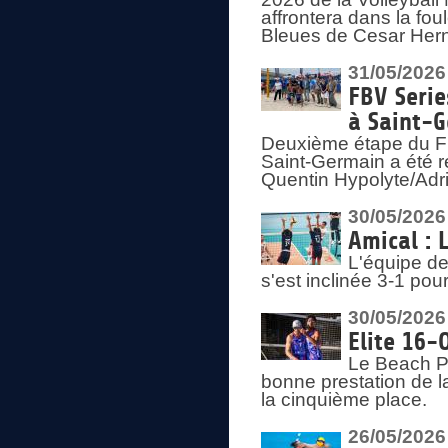
affrontera dans la fou
Bleues de Cesar Herna
31/05/2026
FBV Serie
à Saint-
Deuxième étape du F
Saint-Germain a été r
Quentin Hypolyte/Adr
30/05/2026
Amical : 
L'équipe de
s'est inclinée 3-1 po
30/05/2026
Elite 16-
Le Beach Pr
bonne prestation de l
la cinquième place.
26/05/2026