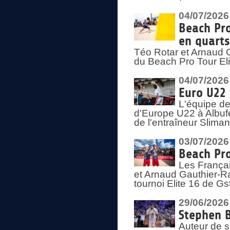
04/07/2026
Beach Pro
en quarts
Téo Rotar et Arnaud G
du Beach Pro Tour El
04/07/2026
Euro U22 
L'équipe d
d'Europe U22 à Albufei
de l'entraîneur Slima
03/07/2026
Beach Pro
Les Françai
et Arnaud Gauthier-Rat
tournoi Elite 16 de Gs
29/06/2026
Stephen B
Auteur de s