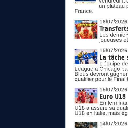
vendredi à 
un plateau 
France.
16/07/2026
Transfert
Les dernier
joueuses et
15/07/2026
La tâche 
L’équipe de
League à Chicago par 
Bleus devront gagner 
qualifier pour le Fina
15/07/2026
Euro U18 
En terminan
U18 a assuré sa quali
U18 en Italie, mais é
14/07/2026