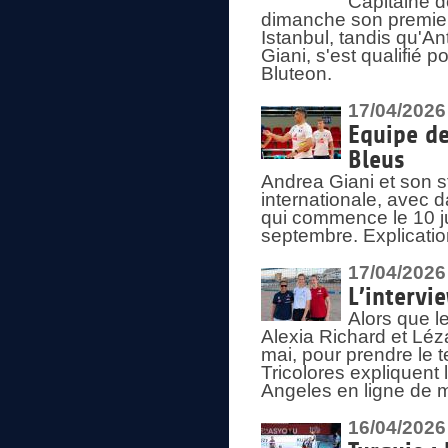
Capitaine d
dimanche son premier
Istanbul, tandis qu'An
Giani, s'est qualifié
Bluteon.
17/04/2026
Equipe de
Bleus
Andrea Giani et son st
internationale, avec d
qui commence le 10 ju
septembre. Explicatio
17/04/2026
L’intervi
Alors que le
Alexia Richard et Léz
mai, pour prendre le
Tricolores expliquen
Angeles en ligne de m
16/04/2026