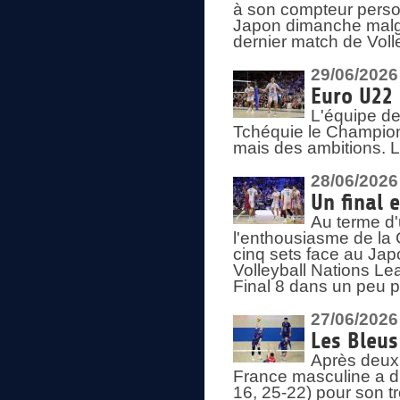
à son compteur person
Japon dimanche malgré
dernier match de Voll
29/06/2026
Euro U22 
L'équipe de
Tchéquie le Champion
mais des ambitions. L
28/06/2026
Un final 
Au terme d'
l'enthousiasme de la 
cinq sets face au Ja
Volleyball Nations Lea
Final 8 dans un peu 
27/06/2026
Les Bleus
Après deux v
France masculine a di
16, 25-22) pour son t