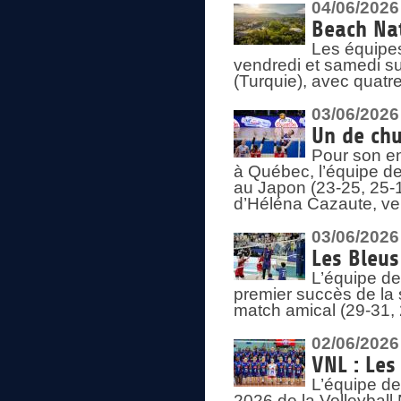
04/06/2026
Beach Nat
Les équipe
vendredi et samedi su
(Turquie), avec quatr
03/06/2026
Un de chu
Pour son en
à Québec, l’équipe de
au Japon (23-25, 25-1
d’Héléna Cazaute, ven
03/06/2026
Les Bleus
L’équipe de
premier succès de la s
match amical (29-31, 
02/06/2026
VNL : Les
L’équipe de
2026 de la Volleyball