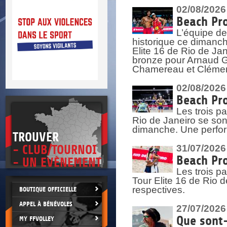
DOCU
et
02/08/2026
SITUAT
Beach Pro
L’équipe de
>
 vie.
historique ce dimanc
érant
Elite 16 de Rio de Ja
bronze pour Arnaud Ga
Chamereau et Clémence
02/08/2026
Beach Pro
Les trois pa
Rio de Janeiro se sont
dimanche. Une perform
TROUVER
- CLUB/TOURNOI
31/07/2026
Beach Pro
- UN EVÈNEMENT
Les trois p
Tour Elite 16 de Rio d
respectives.
BOUTIQUE OFFICIELLE
APPEL À BÉNÉVOLES
27/07/2026
Que sont-
MY FFVOLLEY