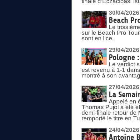
finale d'Eczacibasi Is
30/04/2026
Beach Pro
Le troisième
sur le Beach Pro Tour.
sont en lice.
29/04/2026
Pologne : 
Le verdict 
est revenu à 1-1 dans 
montré à son avantage
27/04/2026
La Semain
Appelé en é
Thomas Pujol a été élu
demi-finale retour de
remporté le titre en 
24/04/2026
Antoine B