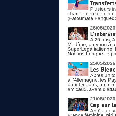
Transfert
Plusieurs i
changement de club, a
(Fatoumata Fanguedo
26/05/2026
L'intervi
A 20 ans, A
Modène, parvenu à re
SuperLega italienne. 
Nations League, le pas
25/05/2026
Les Bleu
Après un to
à l’Allemagne, les Pay
pour Québec, où elle
amicaux, avant d’atta
21/05/2026
Cap sur l
Après un st
France féminine, rédu