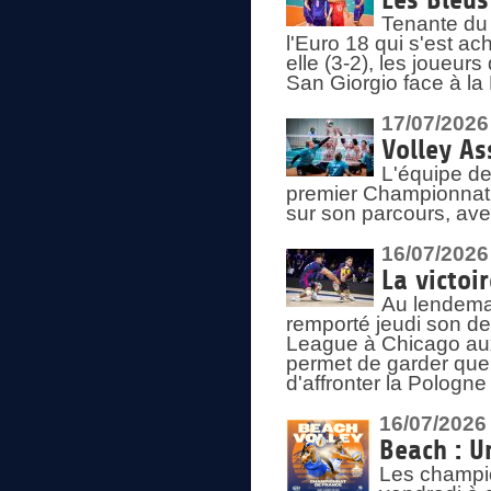
Les Bleus
Tenante du 
l'Euro 18 qui s'est ach
elle (3-2), les joueur
San Giorgio face à la
17/07/2026
Volley As
L'équipe de
premier Championnat 
sur son parcours, ave
16/07/2026
La victoir
Au lendemai
remporté jeudi son d
League à Chicago aux 
permet de garder quel
d'affronter la Pologn
16/07/2026
Beach : U
Les champio