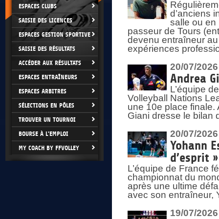
Régulièreme
ESPACES CLUBS
d’anciens i
SAISIE DES LICENCES
salle ou en
passeur de Tours (ent
ESPACES GESTION SPORTIVE
devenu entraîneur au
expériences professio
SAISIE DES RÉSULTATS
ACCÉDER AUX RÉSULTATS
20/07/2026
Andrea Gi
ESPACES ENTRAÎNEURS
L’équipe de
ESPACES ARBITRES
Volleyball Nations Lea
SÉLECTIONS EN PÔLES
une 10e place finale.
Giani dresse le bilan
TROUVER UN TOURNOI
20/07/2026
BOURSE À L'EMPLOI
Yohann Es
MY COACH BY FFVOLLEY
d’esprit »
L’équipe de France fé
championnat du monde
après une ultime défai
avec son entraîneur,
19/07/2026