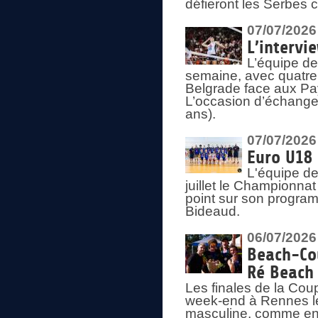
défieront les Serbes c
07/07/2026
L’intervi
L’équipe de
semaine, avec quatre
Belgrade face aux Pays
L’occasion d’échange
ans).
07/07/2026
Euro U18 
L'équipe de
juillet le Championnat
point sur son program
Bideaud.
06/07/2026
Beach-Cou
Ré Beach
Les finales de la Cou
week-end à Rennes le
masculine, comme en