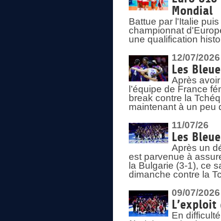
Mondial
Battue par l'Italie pu
championnat d'Europe
une qualification his
12/07/2026
Les Bleue
Après avoir
l’équipe de France fém
break contre la Tchéq
maintenant à un peu d
11/07/26
Les Bleue
Après un dé
est parvenue à assure
la Bulgarie (3-1), ce
dimanche contre la T
09/07/2026
L’exploit
En difficul