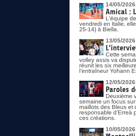
14/05/2026
Amical : 
L'équipe de
vendredi en Italie, ell
25-14) à Biella.
13/05/2026
L'intervi
Cette semai
volley assis va disput
réunit les six meille
l’entraîneur Yohann Es
12/05/2026
Paroles d
Deuxième vo
semaine un focus sur 
maillots des Bleus e
responsable d’Erreà p
ces créations.
10/05/2026