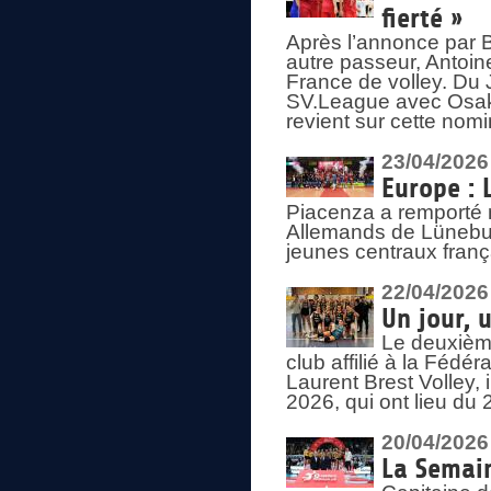
fierté »
Après l’annonce par Be
autre passeur, Antoine
France de volley. Du 
SV.League avec Osaka
revient sur cette nomi
23/04/2026
Europe : 
Piacenza a remporté 
Allemands de Lüneburg
jeunes centraux franç
22/04/2026
Un jour, 
Le deuxième
club affilié à la Fédér
Laurent Brest Volley,
2026, qui ont lieu du 
20/04/2026
La Semain