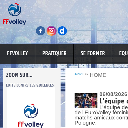
FFVOLLEY
PRATIQUER
SE FORMER
EQU
ZOOM SUR...
HOME
Accueil
>>
LUTTE CONTRE LES VIOLENCES
MA PETITE SPONSO
INFORMATI
06/08/2026
L’équipe 
L’équipe de
de l’EuroVolley fémin
matchs amicaux contre 
Pologne.
re.
res.