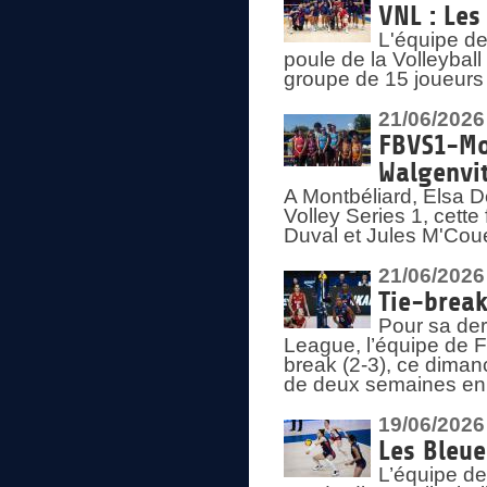
VNL : Les
L'équipe d
poule de la Volleyba
groupe de 15 joueurs 
21/06/2026
FBVS1-Mo
Walgenvit
A Montbéliard, Elsa 
Volley Series 1, cett
Duval et Jules M'Coue
21/06/2026
Tie-break
Pour sa der
League, l’équipe de Fr
break (2-3), ce diman
de deux semaines en
19/06/2026
Les Bleue
L’équipe de