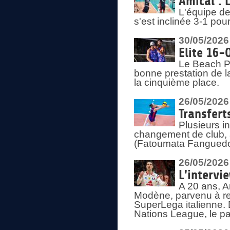
Amical : 
L'équipe de
s'est inclinée 3-1 po
30/05/2026
Elite 16-
Le Beach Pr
bonne prestation de l
la cinquième place.
26/05/2026
Transfert
Plusieurs i
changement de club, a
(Fatoumata Fanguedo
26/05/2026
L'intervi
A 20 ans, A
Modène, parvenu à re
SuperLega italienne. 
Nations League, le pas