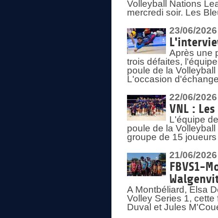
Volleyball Nations Lea
mercredi soir. Les Bl
23/06/2026
L'intervi
Après une p
trois défaites, l'équi
poule de la Volleybal
L'occasion d'échanger
22/06/2026
VNL : Les
L'équipe d
poule de la Volleyba
groupe de 15 joueurs 
21/06/2026
FBVS1-Mo
Walgenvit
A Montbéliard, Elsa 
Volley Series 1, cett
Duval et Jules M'Coue