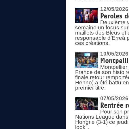
12/05/2026
Paroles d
Deuxième vo
semaine un focus sur 
maillots des Bleus e
responsable d’Erreà p
ces créations.
10/05/2026
Montpelli
Montpellier
France de son histoir
finale retour remporté
Henno) a été battu en
premier titre.
07/05/2026
Rentrée r
Pour son pr
Nations League dans u
Hongrie (3-1) ce jeudi
look".