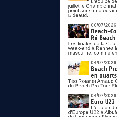
L'équipe de
juillet le Championnat
point sur son program
Bideaud.
06/07/2026
Beach-Cou
Ré Beach
Les finales de la Cou
week-end à Rennes le
masculine, comme en
04/07/2026
Beach Pro
en quarts
Téo Rotar et Arnaud G
du Beach Pro Tour El
04/07/2026
Euro U22 
L'équipe d
d'Europe U22 à Albufei
de l'entraîneur Slima