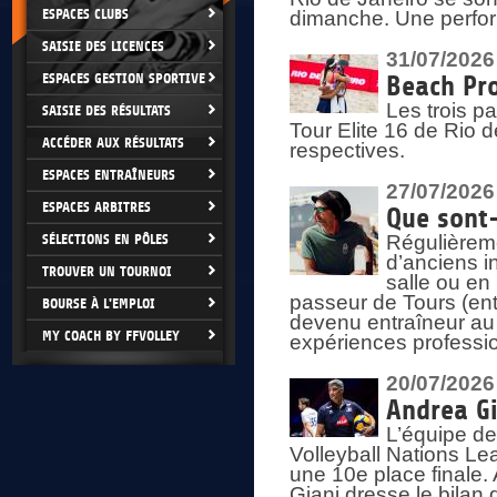
ESPACES CLUBS
dimanche. Une perform
SAISIE DES LICENCES
31/07/2026
ESPACES GESTION SPORTIVE
Beach Pro
Les trois p
SAISIE DES RÉSULTATS
Tour Elite 16 de Rio d
ACCÉDER AUX RÉSULTATS
respectives.
ESPACES ENTRAÎNEURS
27/07/2026
ESPACES ARBITRES
Que sont-
SÉLECTIONS EN PÔLES
Régulièreme
d’anciens i
TROUVER UN TOURNOI
salle ou en
passeur de Tours (ent
BOURSE À L'EMPLOI
devenu entraîneur au
MY COACH BY FFVOLLEY
expériences professio
20/07/2026
Andrea Gi
L’équipe de
Volleyball Nations Lea
une 10e place finale.
Giani dresse le bilan