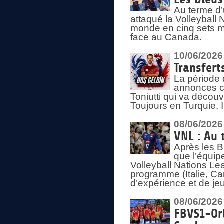
Au terme d’
attaqué la Volleyball
monde en cinq sets me
face au Canada.
10/06/2026
Transfert
La période 
annonces ce
Toniutti qui va découv
Toujours en Turquie, 
08/06/2026
VNL : Au 
Après les 
que l’équip
Volleyball Nations L
programme (Italie, Ca
d’expérience et de je
08/06/2026
FBVS1-Orl