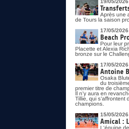
19/05/2026
Transfert
Après une a
de Tours la saison pr
17/05/2026
Beach Pro
Pour leur p
Placette et Alexia Ri
bronze sur le Challe
17/05/2026
Antoine B
Osaka Blut
du troisièm
premier titre de champ
Il n’y aura en revanc
Tillie, qui s’affronte
champions.
15/05/2026
Amical : 
L'équipe de