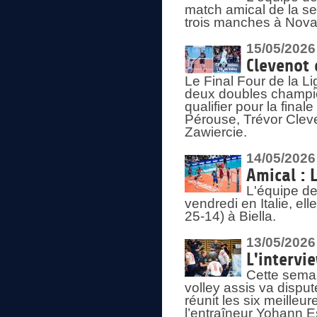
match amical de la sem
trois manches à Nova
15/05/2026
Clevenot 
Le Final Four de la 
deux doubles champio
qualifier pour la final
Pérouse, Trévor Cleve
Zawiercie.
14/05/2026
Amical : 
L'équipe de
vendredi en Italie, ell
25-14) à Biella.
13/05/2026
L'intervi
Cette semai
volley assis va disput
réunit les six meille
l’entraîneur Yohann Es