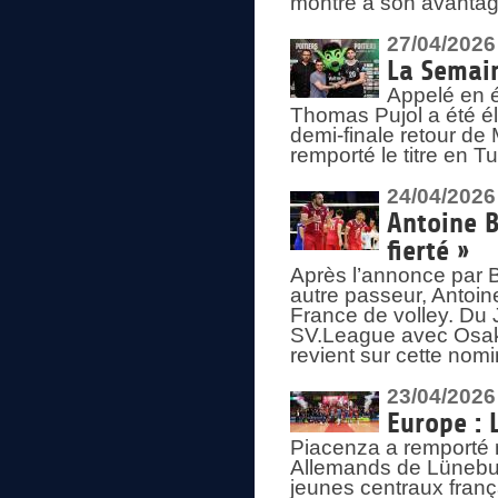
montré à son avantage
27/04/2026
La Semain
Appelé en é
Thomas Pujol a été élu
demi-finale retour de
remporté le titre en 
24/04/2026
Antoine B
fierté »
Après l’annonce par Be
autre passeur, Antoine
France de volley. Du 
SV.League avec Osaka
revient sur cette nomi
23/04/2026
Europe : 
Piacenza a remporté 
Allemands de Lüneburg
jeunes centraux franç