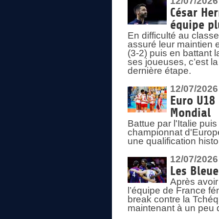
12/07/2026
César Her
équipe plu
En difficulté au clas
assuré leur maintien 
(3-2) puis en battant 
ses joueuses, c’est l
dernière étape.
12/07/2026
Euro U18 
Mondial
Battue par l'Italie pu
championnat d'Europe
une qualification his
12/07/2026
Les Bleue
Après avoir
l’équipe de France fém
break contre la Tchéq
maintenant à un peu d