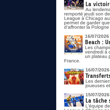
La victoir
Au lendemai
remporté jeudi son d
League à Chicago aux 
permet de garder quel
d'affronter la Pologn
16/07/2026
Beach : U
Les champio
vendredi à 
un plateau 
France.
16/07/2026
Transfert
Les dernier
joueuses et
15/07/2026
La tâche 
L’équipe de