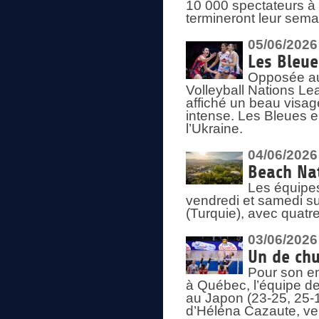
10 000 spectateurs à
termineront leur sema
05/06/2026
Les Bleu
Opposée au
Volleyball Nations L
affiché un beau visage
intense. Les Bleues 
l’Ukraine.
04/06/2026
Beach Nat
Les équipe
vendredi et samedi su
(Turquie), avec quatr
03/06/2026
Un de chu
Pour son en
à Québec, l’équipe de
au Japon (23-25, 25-1
d’Héléna Cazaute, ven