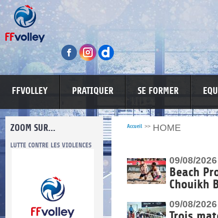
FFVOLLEY
PRATIQUER
SE FORMER
EQU
ZOOM SUR...
HOME
Accueil
>>
LUTTE CONTRE LES VIOLENCES
MA PETITE SPONSO
INFORMATI
09/08/2026
Beach Pr
Chouikh 
09/08/2026
re.
Trois mat
res.