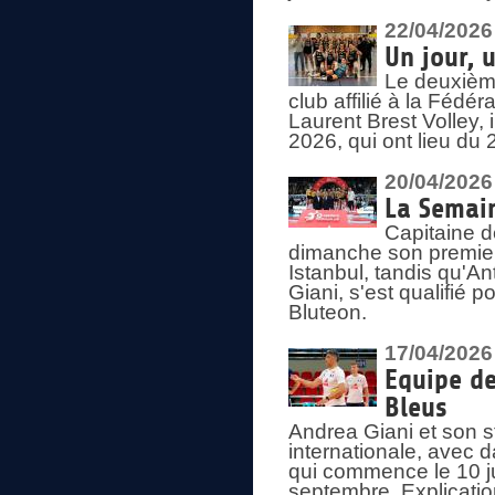
22/04/2026
Un jour, 
Le deuxième
club affilié à la Fédér
Laurent Brest Volley,
2026, qui ont lieu du 
20/04/2026
La Semain
Capitaine d
dimanche son premier
Istanbul, tandis qu'An
Giani, s'est qualifié
Bluteon.
17/04/2026
Equipe de
Bleus
Andrea Giani et son st
internationale, avec d
qui commence le 10 ju
septembre. Explicatio