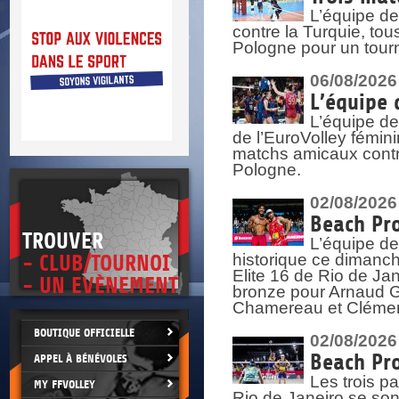
DOCU
et
L’équipe de
SITUAT
contre la Turquie, tou
Pologne pour un tourn
>
 vie.
06/08/2026
érant
L’équipe 
L’équipe de
de l’EuroVolley fémin
matchs amicaux contre 
Pologne.
02/08/2026
Beach Pro
TROUVER
L’équipe de
historique ce dimanc
- CLUB/TOURNOI
Elite 16 de Rio de Ja
- UN EVÈNEMENT
bronze pour Arnaud Ga
Chamereau et Clémence
BOUTIQUE OFFICIELLE
02/08/2026
Beach Pro
APPEL À BÉNÉVOLES
Les trois pa
MY FFVOLLEY
Rio de Janeiro se sont