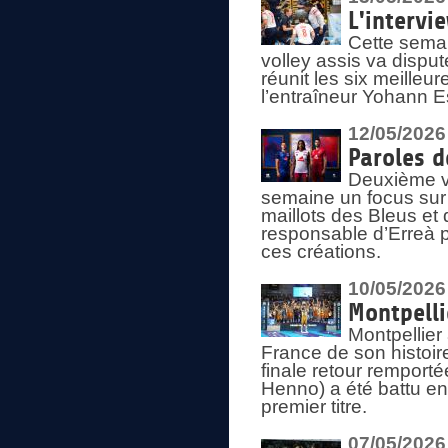
L'intervi
Cette semai
volley assis va disput
réunit les six meille
l’entraîneur Yohann Es
12/05/2026
Paroles d
Deuxième vo
semaine un focus sur 
maillots des Bleus e
responsable d’Erreà p
ces créations.
10/05/2026
Montpelli
Montpellier
France de son histoir
finale retour remporté
Henno) a été battu en
premier titre.
07/05/2026