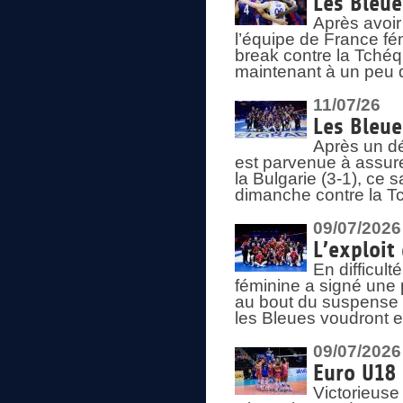
Les Bleue
Après avoir
l’équipe de France fém
break contre la Tchéq
maintenant à un peu d
11/07/26
Les Bleue
Après un dé
est parvenue à assure
la Bulgarie (3-1), ce
dimanche contre la T
09/07/2026
L’exploit
En difficul
féminine a signé une 
au bout du suspense (
les Bleues voudront e
09/07/2026
Euro U18 
Victorieuse