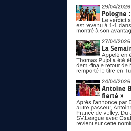
29/04/2026
Pologne : 
Le verdict 
est revenu à 1-1 dans 
montré à son avantage
27/04/2026
La Semain
Appelé en é
Thomas Pujol a été élu
demi-finale retour de
remporté le titre en 
24/04/2026
Antoine B
fierté »
Après l’annonce par Be
autre passeur, Antoine
France de volley. Du 
SV.League avec Osaka
revient sur cette nomi