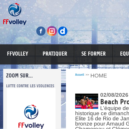
FFVOLLEY
PRATIQUER
SE FORMER
EQU
ZOOM SUR...
HOME
Accueil
>>
LUTTE CONTRE LES VIOLENCES
MA PETITE SPONSO
INFORMATI
02/08/2026
Beach Pro
L’équipe de
historique ce dimanc
Elite 16 de Rio de Ja
bronze pour Arnaud Ga
re.
res.
Chamereau et Clémence