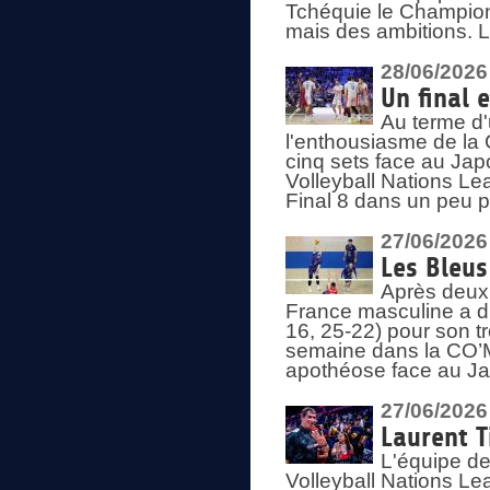
Tchéquie le Champion
mais des ambitions. L
28/06/2026
Un final 
Au terme d'
l'enthousiasme de la 
cinq sets face au Ja
Volleyball Nations Lea
Final 8 dans un peu 
27/06/2026
Les Bleus
Après deux v
France masculine a di
16, 25-22) pour son t
semaine dans la CO’Me
apothéose face au Jap
27/06/2026
Laurent T
L'équipe de
Volleyball Nations Le