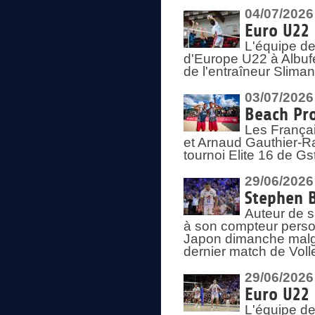
04/07/2026
Euro U22 
L'équipe d
d'Europe U22 à Albufei
de l'entraîneur Slima
03/07/2026
Beach Pro
Les Françai
et Arnaud Gauthier-Rat
tournoi Elite 16 de Gs
29/06/2026
Stephen B
Auteur de s
à son compteur person
Japon dimanche malgré
dernier match de Voll
29/06/2026
Euro U22 
L'équipe de