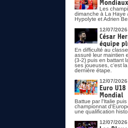
Mondiaux 
Les champi
dimanche à La Haye a
Hypolyte et Adrien Be
12/07/2026
César Her
équipe plu
En difficulté au clas
assuré leur maintien 
(3-2) puis en battant 
ses joueuses, c’est l
dernière étape.
12/07/2026
Euro U18 
Mondial
Battue par l'Italie pu
championnat d'Europe
une qualification his
12/07/2026