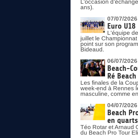
L’occasion d’échange
ans).
07/07/2026
Euro U18 
L'équipe de
juillet le Championnat
point sur son program
Bideaud.
06/07/2026
Beach-Cou
Ré Beach
Les finales de la Cou
week-end à Rennes le
masculine, comme en
04/07/2026
Beach Pro
en quarts
Téo Rotar et Arnaud G
du Beach Pro Tour El