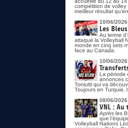
accueille du 12 au 14 
compétition de volley 
meilleur résultat qu’
10/06/2026
Les Bleus
Au terme d’
attaqué la Volleyball
monde en cinq sets me
face au Canada.
10/06/2026
Transfert
La période 
annonces ce
Toniutti qui va découv
Toujours en Turquie, 
08/06/2026
VNL : Au 
Après les 
que l’équip
Volleyball Nations L