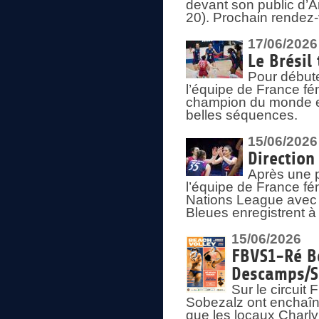
devant son public d’An
20). Prochain rendez-
17/06/2026
Le Brésil
Pour début
l’équipe de France fém
champion du monde en
belles séquences.
15/06/2026
Direction
Après une 
l’équipe de France f
Nations League avec d
Bleues enregistrent à 
15/06/2026
FBVS1-Ré Be
Descamps/S
Sur le circui
Sobezalz ont enchaîn
que les locaux Charl