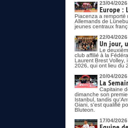
23/04/2026
Europe : 
Piacenza a remporté 
Allemands de Lüneburg
jeunes centraux franç
22/04/2026
Un jour, 
Le deuxième
club affilié à la Fédér
Laurent Brest Volley,
2026, qui ont lieu du 
20/04/2026
La Semain
Capitaine d
dimanche son premier
Istanbul, tandis qu'An
Giani, s'est qualifié
Bluteon.
17/04/2026
Equipe de