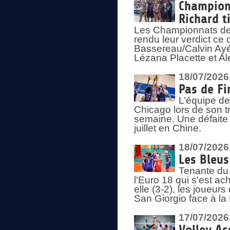
Championn
Richard t
Les Championnats de 
rendu leur verdict ce
Bassereau/Calvin Ayé 
Lézana Placette et Ale
18/07/2026
Pas de Fi
L’équipe de
Chicago lors de son t
semaine. Une défaite q
juillet en Chine.
18/07/2026
Les Bleus
Tenante du 
l'Euro 18 qui s'est ach
elle (3-2), les joueur
San Giorgio face à la
17/07/2026