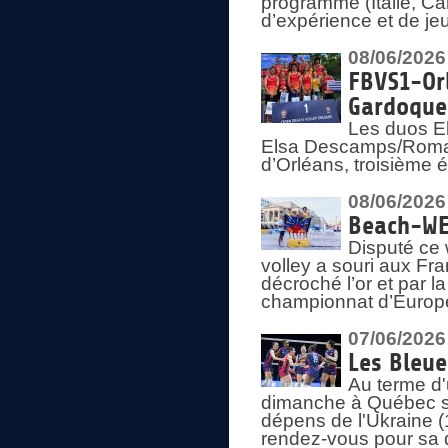
programme (Italie, Ca
d’expérience et de je
08/06/2026
FBVS1-Orl
Gardoque
Les duos E
Elsa Descamps/Roman
d’Orléans, troisième 
08/06/2026
Beach-WEV
Disputé ce 
volley a souri aux Fr
décroché l’or et par 
championnat d’Europ
07/06/2026
Les Bleue
Au terme d'
dimanche à Québec sa
dépens de l'Ukraine (
rendez-vous pour sa 