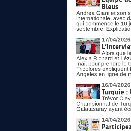
Bleus
Andrea Giani et son st
internationale, avec d
qui commence le 10 ju
septembre. Explicatio
17/04/2026
L’intervi
Alors que le
Alexia Richard et Léz
mai, pour prendre le
Tricolores expliquen
Angeles en ligne de m
16/04/2026
Turquie :
Trévor Clev
Championnat de Turqui
Galatasaray ayant éca
14/04/2026
Participe