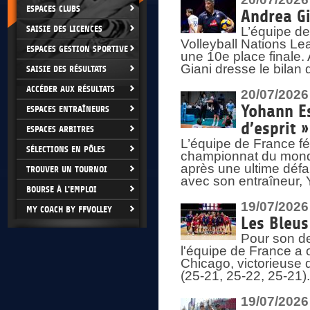
ESPACES CLUBS
Andrea Gi
SAISIE DES LICENCES
L’équipe de
Volleyball Nations Lea
ESPACES GESTION SPORTIVE
une 10e place finale.
Giani dresse le bilan
SAISIE DES RÉSULTATS
ACCÉDER AUX RÉSULTATS
20/07/2026
Yohann Es
ESPACES ENTRAÎNEURS
d’esprit »
ESPACES ARBITRES
L’équipe de France fé
SÉLECTIONS EN PÔLES
championnat du monde
après une ultime défai
TROUVER UN TOURNOI
avec son entraîneur,
BOURSE À L'EMPLOI
19/07/2026
MY COACH BY FFVOLLEY
Les Bleus
Pour son de
l'équipe de France a 
Chicago, victorieuse 
(25-21, 25-22, 25-21)
19/07/2026