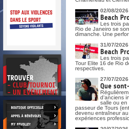
DOCU
et
SITUAT
02/08/2026
Beach Pro
>
 vie.
Les trois pa
érant
Rio de Janeiro se sont
dimanche. Une perform
31/07/2026
Beach Pro
Les trois p
Tour Elite 16 de Rio d
respectives.
TROUVER
27/07/2026
- CLUB/TOURNOI
Que sont-
- UN EVÈNEMENT
Régulièreme
d’anciens i
salle ou en
passeur de Tours (ent
BOUTIQUE OFFICIELLE
devenu entraîneur au
APPEL À BÉNÉVOLES
expériences professio
MY FFVOLLEY
20/07/2026