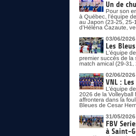
Un de chu
Pour son en
à Québec, l’équipe de
au Japon (23-25, 25-1
d’Héléna Cazaute, ven
03/06/2026
Les Bleus
L’équipe de
premier succès de la s
match amical (29-31, 
02/06/2026
VNL : Les
L’équipe de
2026 de la Volleyball
affrontera dans la fou
Bleues de Cesar Herna
31/05/2026
FBV Serie
à Saint-