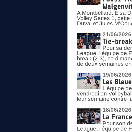
Walgenvit
A Montbéliard, Elsa 
Volley Series 1, cett
Duval et Jules M'Coue
21/06/2026
Tie-break
Pour sa der
League, l’équipe de Fr
break (2-3), ce diman
de deux semaines en
19/06/2026
Les Bleue
L’équipe de
vendredi en Volleybal
leur semaine contre 
18/06/2026
La France
Pour son d
League, l’équipe de Fr