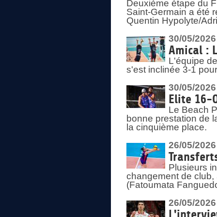
Deuxième étape du F
Saint-Germain a été r
Quentin Hypolyte/Adr
30/05/2026
Amical : 
L'équipe de
s'est inclinée 3-1 po
30/05/2026
Elite 16-
Le Beach Pr
bonne prestation de l
la cinquième place.
26/05/2026
Transfert
Plusieurs i
changement de club, a
(Fatoumata Fanguedo
26/05/2026
L'intervi