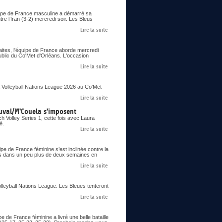
uipe de France masculine a démarré sa
re l’Iran (3-2) mercredi soir. Les Bleus
Lire la suite
aites, l'équipe de France aborde mercredi
ublic du Co'Met d'Orléans. L'occasion
Lire la suite
 Volleyball Nations League 2026 au Co'Met
Lire la suite
uval/M'Couela s'imposent
 Volley Series 1, cette fois avec Laura
é.
Lire la suite
pe de France féminine s’est inclinée contre la
ues dans un peu plus de deux semaines en
Lire la suite
olleyball Nations League. Les Bleues tenteront
Lire la suite
 de France féminine a livré une belle bataille