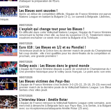
d’attaquer la préparation de l’Euro.
11/07/26
Les Bleues sont sauvées !
Après un début de compétition difficile, l’équipe de France féminine est parv
Nations League en battant la Bulgarie (3-1), ce samedi à Belgrade. Libérées,
chéquie.
09/07/2026
L’exploit qui change tout pour les Bleues !
En difficulté dans cette Volleyball Nations League, l’équipe de France fémin
renversant la Serbie chez elle, au bout du suspense (3-2). Totalement relan
voudront enchaîner ce week-end contre la Bulgarie et la Tchéquie.
09/07/2026
Euro U18 : Les Bleues en 1/2 et au Mondial !
Victorieuse jeudi de la Grèce lors du dernier match de poule du Championnat
fait coup double : elle s'est qualifiée pour les demi-finales de la compétition
prochain, une grande première !
09/07/2026
Volley assis : Les Bleues dans le grand monde
L'équipe de France féminine dispute à partir de vendredi le Championnat du
Une première historique pour le volley assis français. Le point avec son ent
08/07/2026
Les Bleues victimes des Pays-Bas
L’équipe de France féminine s’est inclinée 3-0 (25-22, 25-18, 25-23) mercr
premier match de la dernière poule de la Volleyball Nations League. Les Bleues,
Serbes chez elles jeudi.
07/07/2026
L’interview bleue : Amélie Rotar
L’équipe de France retrouve la Volleyball Nations League cette semaine, ave
mercredi à dimanche à Belgrade face aux Pays-Bas, à la Serbie, à la Bulgari
avec sa réceptionneuse/attaquante Amélie Rotar (25 ans).