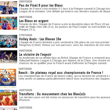
18/07/2026
Pas de Final 8 pour les Bleus
L’équipe de France s’est inclinée 3-1 face à la Pologne samedi à Chicago lor
League de la semaine. Une défaite qui enterre ses derniers espoirs de disputer 
18/07/2026
Les Bleus en argent
Tenante du titre, l'équipe de France a pris la deuxième place de l'Euro 18 qui
veille de l'Italie chez elle (3-2), les joueurs de Paul Cooper se sont inclinés 
Pologne (3-1).
17/07/2026
Volley Assis : Les Bleues 16e
L'équipe de France féminine a pris vendredi la 16e place de son tout premi
Hangzhou (Chine). Retour sur son parcours, avec les réactions de son entr
16/07/2026
La victoire de l'espoir
Au lendemain de sa défaite face au Brésil, l'équipe de France a remporté j
Volleyball Nations League à Chicago aux dépens de la Chine. Une victoire en 
chances de se qualifier pour le Final 8 avant d'affronter la Pologne samedi.
16/07/2026
Beach : Un plateau royal aux championnats de France !
Les championnats de France de beach-volley, qui se tiennent de vendredi à d
cette année un plateau particulièrement relevé avec la présence des équipe
16/07/2026
Transferts : Du mouvement chez les Bleu(e)s
Les derniers jours ont été riches en annonces de transferts pour les joueuses
d’horizon.
15/07/2026