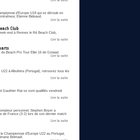
Lire la suite
Championnat d'Europe U18 qui se déroule en
entraîneur, Etienne Bideaud.
Lire la suite
Beach Club
 week-end à Rennes le Ré Beach Club,
Lire la suite
uarts
e du Beach Pro Tour Elite 16 de Gstaad.
Lire la suite
22 à Albufeira (Portugal), retrouvez tous les
Lire la suite
ud Gauthier-Rat se sont qualifiés vendredi
Lire la suite
 compteur personnel, Stephen Boyer a
pe de France (3-2) lors de son dernier match
Lire la suite
ie le Championnat d'Europe U22 au Portugal,
limane Belmadi.