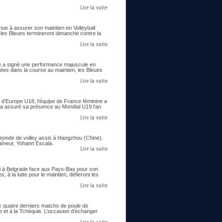
Lire la suite
enue à assurer son maintien en Volleyball
 les Bleues termineront dimanche contre la
Lire la suite
ine a signé une performance majuscule en
cées dans la course au maintien, les Bleues
Lire la suite
 d'Europe U18, l'équipe de France féminine a
 et a assuré sa présence au Mondial U19 l'an
Lire la suite
 monde de volley assis à Hangzhou (Chine).
raîneur, Yohann Escala.
Lire la suite
edi à Belgrade face aux Pays-Bas pour son
 à la lutte pour le maintien, défieront les
Lire la suite
c quatre derniers matchs de poule de
e et à la Tchéquie. L’occasion d’échanger