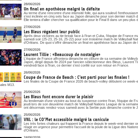
28/06/2026
Un final en apothéose malgré la défaite
Au terme d'une rencontre d'une intensité folle, qui aura soulevé l'enthousias
s'est inclinée en cinq sets face au Japon dimanche pour son dernier match d
Elle tentera d'aller chercher sa qualification pour le Final 8 dans un peu pl
27/06/2026
Les Bleus régalent leur public
Après deux victoires au tie-break face à l’Iran et Cuba, l’équipe de France m
samedi soir (25-23, 25-16, 25-22) pour son troisième match de Volleyball N
d’Orléans. De quoi s’offrir dimanche un final en apothéose face au Japon de La
27/06/2026
Laurent Tillie : «Beaucoup de nostalgie»
L'équipe de France affrontera dimanche en clôture de sa semaine de Volleyb
Japon, dirigé depuis fin 2024 par l'ancien sélectionneur des Bleus, Laurent Till
vendredi face à l'Iran, ce dernier s'est confié sur son retour en France.
26/06/2026
Coupe de France de Beach : C'est parti pour les finales !
Les finales de la Coupe de France 2026 de beach-volley débutent ce week-end
nales M13.
25/06/2026
Les Bleus font encore durer le plaisir
Au lendemain d'une victoire au bout du suspense contre l'Iran, l'équipe de 
jeudi lors de son deuxième match de Volleyball Nations League de la semai
ont désormais rendez-vous samedi avec la Serbie puis dimanche contre le 
25/06/2026
VNL : le CO’Met accessible malgré la canicule
Les très fortes chaleurs qui frappent la France depuis le week-end dernier o
réagir en urgence pour permettre l’accueil de la poule de la Ligue des Nati
d’Orléans.
24/06/2026