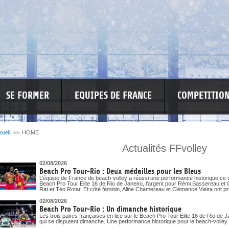
SE FORMER
EQUIPES DE FRANCE
COMPETITIO
cueil
>>
HOME
Actualités FFvolley
SPONSO
INFORMATIONS CORONAVIRUS
02/08/2026
Beach Pro Tour-Rio : Deux médailles pour les Bleus
L’équipe de France de beach-volley a réussi une performance historique ce 
Beach Pro Tour Elite 16 de Rio de Janeiro, l’argent pour Rémi Bassereau et 
Rat et Téo Rotar. Et côté féminin, Aline Chamereau et Clémence Vieira ont pri
02/08/2026
Beach Pro Tour-Rio : Un dimanche historique
Les trois paires françaises en lice sur le Beach Pro Tour Elite 16 de Rio de J
qui se disputent dimanche. Une performance historique pour le beach-volley t