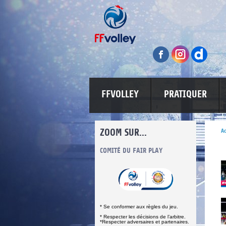
FFVOLLEY
PRATIQUER
ZOOM SUR...
Ac
S
COMITÉ DU FAIR PLAY
LUTTE CONTRE LES VIOLENCES
MA PETITE 
* Se conformer aux règles du jeu.
* Respecter les décisions de l’arbitre.
*Respecter adversaires et partenaires.