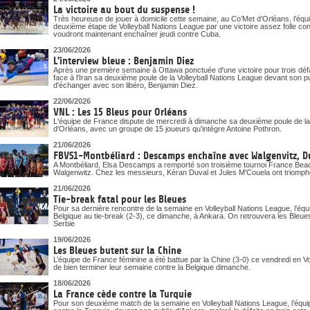
La victoire au bout du suspense !
Très heureuse de jouer à domicile cette semaine, au Co’Met d’Orléans, l’éq
deuxième étape de Volleyball Nations League par une victoire assez folle cont
voudront maintenant enchaîner jeudi contre Cuba.
23/06/2026
L'interview bleue : Benjamin Diez
Après une première semaine à Ottawa ponctuée d'une victoire pour trois déf
face à l'Iran sa deuxième poule de la Volleyball Nations League devant son p
d'échanger avec son libéro, Benjamin Diez.
22/06/2026
VNL : Les 15 Bleus pour Orléans
L'équipe de France dispute de mercredi à dimanche sa deuxième poule de la
d'Orléans, avec un groupe de 15 joueurs qu'intègre Antoine Pothron.
21/06/2026
FBVS1-Montbéliard : Descamps enchaîne avec Walgenvitz, D
A Montbéliard, Elsa Descamps a remporté son troisième tournoi France Beach
Walgenwitz. Chez les messieurs, Kéran Duval et Jules M'Couela ont triomph
21/06/2026
Tie-break fatal pour les Bleues
Pour sa dernière rencontre de la semaine en Volleyball Nations League, l’équi
Belgique au tie-break (2-3), ce dimanche, à Ankara. On retrouvera les Ble
Serbie
19/06/2026
Les Bleues butent sur la Chine
L’équipe de France féminine a été battue par la Chine (3-0) ce vendredi en V
de bien terminer leur semaine contre la Belgique dimanche.
18/06/2026
La France cède contre la Turquie
Pour son deuxième match de la semaine en Volleyball Nations League, l’équipe