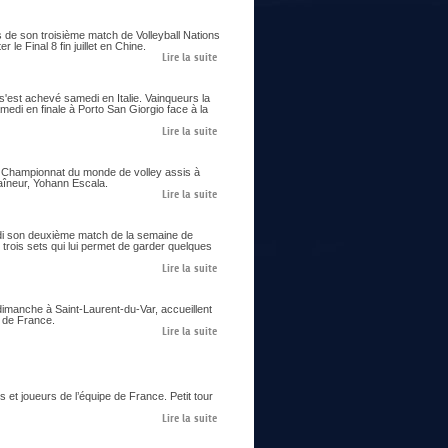
s de son troisième match de Volleyball Nations
le Final 8 fin juillet en Chine.
Lire la suite
 s'est achevé samedi en Italie. Vainqueurs la
samedi en finale à Porto San Giorgio face à la
Lire la suite
er Championnat du monde de volley assis à
aîneur, Yohann Escala.
Lire la suite
eudi son deuxième match de la semaine de
trois sets qui lui permet de garder quelques
Lire la suite
imanche à Saint-Laurent-du-Var, accueillent
s de France.
Lire la suite
 et joueurs de l’équipe de France. Petit tour
Lire la suite