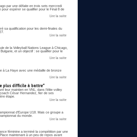
go par une défaite en trois sets mercredi
 pour espérer se qualifier pour le Final 8 de
Lire la suite
 sa qualification pour les demi-finales du
27.
Lire la suite
le de la Volleyball Nations League à Chicago,
lgarie, et un objectif : se qualifier pour le
Lire la suite
 à La Haye avec une médaille de bronze
Lire la suite
 plus difficile à battre”
é leur maintien en VNL, dans l’élite volley
le coach César Hernandez, fier de ses
ière étape.
Lire la suite
 championnat d'Europe U18. Mais ce groupe a
n championnat du monde.
Lire la suite
ance féminine a terminé la compétition par une
. Place maintenant à un peu de repos avant