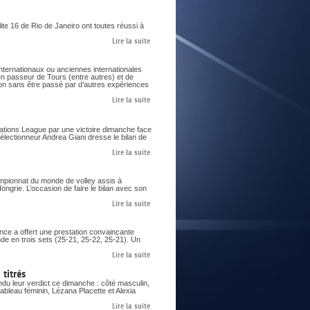
te 16 de Rio de Janeiro ont toutes réussi à
Lire la suite
nternationaux ou anciennes internationales
ien passeur de Tours (entre autres) et de
on sans être passé par d’autres expériences
Lire la suite
Nations League par une victoire dimanche face
sélectionneur Andrea Giani dresse le bilan de
Lire la suite
ampionnat du monde de volley assis à
ngrie. L’occasion de faire le bilan avec son
Lire la suite
nce a offert une prestation convaincante
de en trois sets (25-21, 25-22, 25-21). Un
Lire la suite
titrés
du leur verdict ce dimanche : côté masculin,
ableau féminin, Lézana Placette et Alexia
Lire la suite