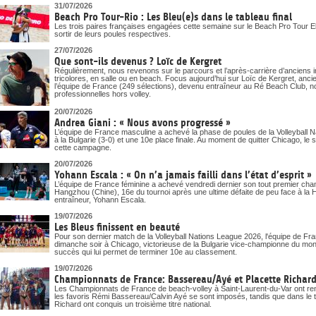
DOCUMENTS UTILES
31/07/2026
SITUATION SANITAIRE
Beach Pro Tour-Rio : Les Bleu(e)s dans le tableau final
COVID-19
Les trois paires françaises engagées cette semaine sur le Beach Pro Tour Eli
sortir de leurs poules respectives.
CLIQUEZ ICI
>
27/07/2026
Que sont-ils devenus ? Loïc de Kergret
Régulièrement, nous revenons sur le parcours et l’après-carrière d’anciens i
tricolores, en salle ou en beach. Focus aujourd’hui sur Loïc de Kergret, anc
l’équipe de France (249 sélections), devenu entraîneur au Ré Beach Club, n
professionnelles hors volley.
20/07/2026
Andrea Giani : « Nous avons progressé »
L’équipe de France masculine a achevé la phase de poules de la Volleyball 
à la Bulgarie (3-0) et une 10e place finale. Au moment de quitter Chicago, le 
cette campagne.
20/07/2026
Yohann Escala : « On n’a jamais failli dans l’état d’esprit »
L’équipe de France féminine a achevé vendredi dernier son tout premier ch
Hangzhou (Chine), 16e du tournoi après une ultime défaite de peu face à la Ho
entraîneur, Yohann Escala.
19/07/2026
Les Bleus finissent en beauté
Pour son dernier match de la Volleyball Nations League 2026, l'équipe de Fra
dimanche soir à Chicago, victorieuse de la Bulgarie vice-championne du mon
succès qui lui permet de terminer 10e au classement.
19/07/2026
Championnats de France: Bassereau/Ayé et Placette Richard 
Les Championnats de France de beach-volley à Saint-Laurent-du-Var ont ren
les favoris Rémi Bassereau/Calvin Ayé se sont imposés, tandis que dans le t
Richard ont conquis un troisième titre national.