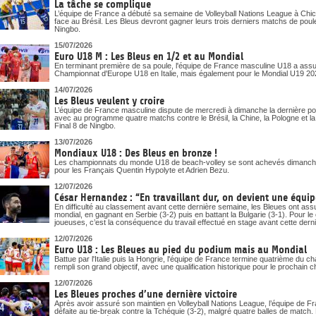
La tâche se complique
L’équipe de France a débuté sa semaine de Volleyball Nations League à Chica
face au Brésil. Les Bleus devront gagner leurs trois derniers matchs de poule
Ningbo.
15/07/2026
Euro U18 M : Les Bleus en 1/2 et au Mondial
En terminant première de sa poule, l'équipe de France masculine U18 a assuré
Championnat d'Europe U18 en Italie, mais également pour le Mondial U19 20
14/07/2026
Les Bleus veulent y croire
L’équipe de France masculine dispute de mercredi à dimanche la dernière pou
avec au programme quatre matchs contre le Brésil, la Chine, la Pologne et la Bu
Final 8 de Ningbo.
13/07/2026
Mondiaux U18 : Des Bleus en bronze !
Les championnats du monde U18 de beach-volley se sont achevés dimanche
pour les Français Quentin Hypolyte et Adrien Bezu.
12/07/2026
César Hernandez : “En travaillant dur, on devient une équipe
En difficulté au classement avant cette dernière semaine, les Bleues ont assur
mondial, en gagnant en Serbie (3-2) puis en battant la Bulgarie (3-1). Pour 
joueuses, c’est la conséquence du travail effectué en stage avant cette dern
12/07/2026
Euro U18 : Les Bleues au pied du podium mais au Mondial
Battue par l'Italie puis la Hongrie, l'équipe de France termine quatrième du
rempli son grand objectif, avec une qualification historique pour le prochai
12/07/2026
Les Bleues proches d’une dernière victoire
Après avoir assuré son maintien en Volleyball Nations League, l’équipe de Fr
défaite au tie-break contre la Tchéquie (3-2), malgré quatre balles de match