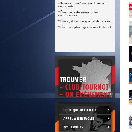
* Refuser toute forme de violence et
de tricherie.
* Être maître de soi en toutes
circonstances.
* Être loyal dans le sport et dans la vie.
* Être exemplaire, généreux et tolérant
TROUVER
- CLUB/TOURNOI
- UN EVÈNEMENT
BOUTIQUE OFFICIELLE
APPEL À BÉNÉVOLES
MY FFVOLLEY