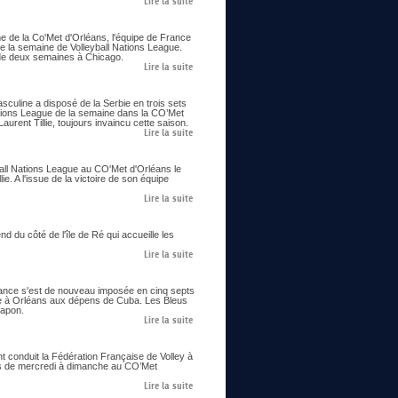
Lire la suite
me de la Co'Met d'Orléans, l'équipe de France
e la semaine de Volleyball Nations League.
us de deux semaines à Chicago.
Lire la suite
asculine a disposé de la Serbie en trois sets
ations League de la semaine dans la CO’Met
urent Tillie, toujours invaincu cette saison.
Lire la suite
all Nations League au CO'Met d'Orléans le
ie. A l'issue de la victoire de son équipe
Lire la suite
 du côté de l'île de Ré qui accueille les
Lire la suite
France s'est de nouveau imposée en cinq septs
ne à Orléans aux dépens de Cuba. Les Bleus
Japon.
Lire la suite
nt conduit la Fédération Française de Volley à
ons de mercredi à dimanche au CO’Met
Lire la suite