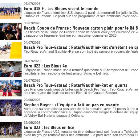
07/07/2026
Euro U18 F : Les Bleues visent le monde
L'équipe de France féminine U18 dispute à partir du mercredi 1er juillet le 
Lituanie et Lettonie. Le point sur son programme et ses ambitions, avec son 
06/07/2026
Beach-Coupe de France : Nouveau carton plein pour le Ré 
Les finales de la Coupe de France senior de beach-volley ont couronné ce
vainqueur de l'épreuve féminine et masculine, comme en 2025.
04/07/2026
Beach Pro Tour-Gstaad : Rotar/Gauthier-Rat s'arrêtent en q
Téo Rotar et Arnaud Gauthier-Rat se sont inclinés samedi en quarts de final
04/07/2026
Euro U22 : Les Bleus 4e
L'équipe de France masculine a terminé quatrième du Championnat d'Europe U
résultats et les réactions de l'entraîneur Slimane Belmadi.
03/07/2026
Beach Pro Tour-Gstaad : Rotar/Gauthier-Rat en quarts
Les Français continuent de briller sur le Beach Pro Tour : Téo Rotar et Arna
pour les quarts de finale du tournoi Elite 16 de Gstaad (Suisse).
29/06/2026
Stephen Boyer : «L’équipe a fait un pas en avant»
Auteur de sa prestation la plus aboutie de la semaine, avec 21 points à son
apprécié la confrontation face au Japon dimanche malgré la défaite de l’équi
de Volley Ball Nations League à Orléans.
29/06/2026
Euro U22 : les Bleus en lice
L'équipe de France U22, tenante du titre, débute lundi soir face à la Tchéqu
avec un groupe remanié mais des ambitions. Le point avec son entraîneur S