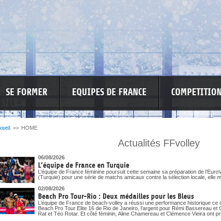
SE FORMER
EQUIPES DE FRANCE
COMPETITIO
cueil
>>
HOME
Actualités FFvolley
SPONSO
INFORMATIONS CORONAVIRUS
06/08/2026
L’équipe de France en Turquie
L’équipe de France féminine poursuit cette semaine sa préparation de l’EuroV
(Turquie) pour une série de matchs amicaux contre la sélection locale, elle m
02/08/2026
Beach Pro Tour-Rio : Deux médailles pour les Bleus
L’équipe de France de beach-volley a réussi une performance historique ce 
Beach Pro Tour Elite 16 de Rio de Janeiro, l’argent pour Rémi Bassereau et 
Rat et Téo Rotar. Et côté féminin, Aline Chamereau et Clémence Vieira ont pri