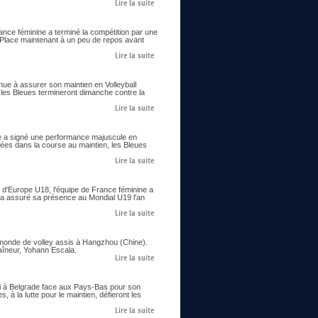
Lire la suite
ance féminine a terminé la compétition par une
. Place maintenant à un peu de repos avant
Lire la suite
enue à assurer son maintien en Volleyball
 les Bleues termineront dimanche contre la
Lire la suite
ine a signé une performance majuscule en
cées dans la course au maintien, les Bleues
Lire la suite
 d'Europe U18, l'équipe de France féminine a
 et a assuré sa présence au Mondial U19 l'an
Lire la suite
 monde de volley assis à Hangzhou (Chine).
raîneur, Yohann Escala.
Lire la suite
edi à Belgrade face aux Pays-Bas pour son
 à la lutte pour le maintien, défieront les
Lire la suite