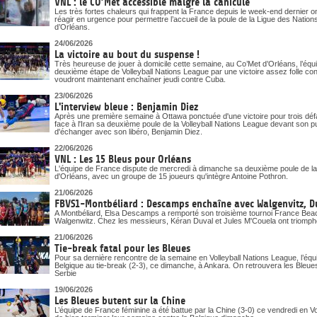
VNL : le CO’Met accessible malgré la canicule
Les très fortes chaleurs qui frappent la France depuis le week-end dernier o
réagir en urgence pour permettre l’accueil de la poule de la Ligue des Nati
d’Orléans.
24/06/2026
La victoire au bout du suspense !
Très heureuse de jouer à domicile cette semaine, au Co’Met d’Orléans, l’éq
deuxième étape de Volleyball Nations League par une victoire assez folle cont
voudront maintenant enchaîner jeudi contre Cuba.
23/06/2026
L'interview bleue : Benjamin Diez
Après une première semaine à Ottawa ponctuée d'une victoire pour trois déf
face à l'Iran sa deuxième poule de la Volleyball Nations League devant son p
d'échanger avec son libéro, Benjamin Diez.
22/06/2026
VNL : Les 15 Bleus pour Orléans
L'équipe de France dispute de mercredi à dimanche sa deuxième poule de la
d'Orléans, avec un groupe de 15 joueurs qu'intègre Antoine Pothron.
21/06/2026
FBVS1-Montbéliard : Descamps enchaîne avec Walgenvitz, D
A Montbéliard, Elsa Descamps a remporté son troisième tournoi France Beach
Walgenwitz. Chez les messieurs, Kéran Duval et Jules M'Couela ont triomph
21/06/2026
Tie-break fatal pour les Bleues
Pour sa dernière rencontre de la semaine en Volleyball Nations League, l’équi
Belgique au tie-break (2-3), ce dimanche, à Ankara. On retrouvera les Ble
Serbie
19/06/2026
Les Bleues butent sur la Chine
L’équipe de France féminine a été battue par la Chine (3-0) ce vendredi en V