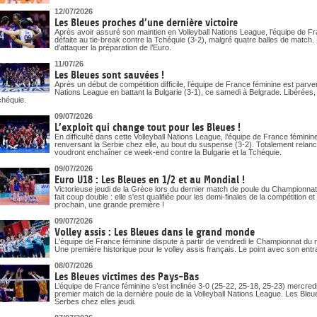
12/07/2026
Les Bleues proches d’une dernière victoire
Après avoir assuré son maintien en Volleyball Nations League, l’équipe de Fr
défaite au tie-break contre la Tchéquie (3-2), malgré quatre balles de match
d’attaquer la préparation de l’Euro.
11/07/26
Les Bleues sont sauvées !
Après un début de compétition difficile, l’équipe de France féminine est parv
Nations League en battant la Bulgarie (3-1), ce samedi à Belgrade. Libérées,
chéquie.
09/07/2026
L’exploit qui change tout pour les Bleues !
En difficulté dans cette Volleyball Nations League, l’équipe de France fémin
renversant la Serbie chez elle, au bout du suspense (3-2). Totalement relan
voudront enchaîner ce week-end contre la Bulgarie et la Tchéquie.
09/07/2026
Euro U18 : Les Bleues en 1/2 et au Mondial !
Victorieuse jeudi de la Grèce lors du dernier match de poule du Championnat
fait coup double : elle s'est qualifiée pour les demi-finales de la compétition
prochain, une grande première !
09/07/2026
Volley assis : Les Bleues dans le grand monde
L'équipe de France féminine dispute à partir de vendredi le Championnat du
Une première historique pour le volley assis français. Le point avec son ent
08/07/2026
Les Bleues victimes des Pays-Bas
L’équipe de France féminine s’est inclinée 3-0 (25-22, 25-18, 25-23) mercr
premier match de la dernière poule de la Volleyball Nations League. Les Bleues,
Serbes chez elles jeudi.