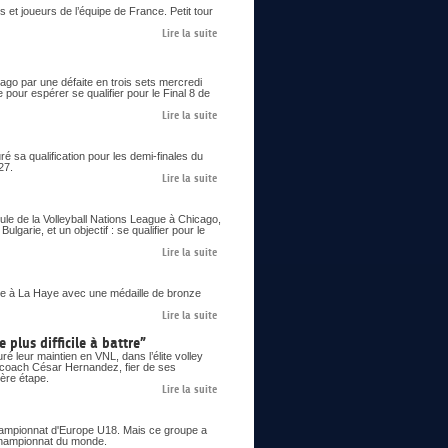
 et joueurs de l’équipe de France. Petit tour
Lire la suite
go par une défaite en trois sets mercredi
 pour espérer se qualifier pour le Final 8 de
Lire la suite
 sa qualification pour les demi-finales du
27.
Lire la suite
le de la Volleyball Nations League à Chicago,
lgarie, et un objectif : se qualifier pour le
Lire la suite
 à La Haye avec une médaille de bronze
Lire la suite
 plus difficile à battre”
é leur maintien en VNL, dans l’élite volley
le coach César Hernandez, fier de ses
ière étape.
Lire la suite
 championnat d'Europe U18. Mais ce groupe a
n championnat du monde.