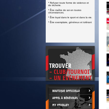
* Refuser toute forme de violence et
de tricherie.
* Être maître de soi en toutes
circonstances.
* Être loyal dans le sport et dans la vie.
* Être exemplaire, généreux et tolérant
TROUVER
- CLUB/TOURNOI
- UN EVÈNEMENT
BOUTIQUE OFFICIELLE
APPEL À BÉNÉVOLES
MY FFVOLLEY