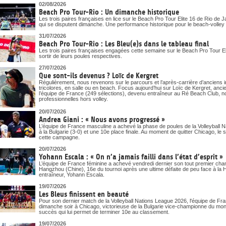
DOCUMENTS UTILES
02/08/2026
SITUATION SANITAIRE
Beach Pro Tour-Rio : Un dimanche historique
COVID-19
Les trois paires françaises en lice sur le Beach Pro Tour Elite 16 de Rio de J
qui se disputent dimanche. Une performance historique pour le beach-volley t
CLIQUEZ ICI
>
31/07/2026
Beach Pro Tour-Rio : Les Bleu(e)s dans le tableau final
Les trois paires françaises engagées cette semaine sur le Beach Pro Tour Eli
sortir de leurs poules respectives.
27/07/2026
Que sont-ils devenus ? Loïc de Kergret
Régulièrement, nous revenons sur le parcours et l’après-carrière d’anciens i
tricolores, en salle ou en beach. Focus aujourd’hui sur Loïc de Kergret, anc
l’équipe de France (249 sélections), devenu entraîneur au Ré Beach Club, n
professionnelles hors volley.
20/07/2026
Andrea Giani : « Nous avons progressé »
L’équipe de France masculine a achevé la phase de poules de la Volleyball 
à la Bulgarie (3-0) et une 10e place finale. Au moment de quitter Chicago, le 
cette campagne.
20/07/2026
Yohann Escala : « On n’a jamais failli dans l’état d’esprit »
L’équipe de France féminine a achevé vendredi dernier son tout premier ch
Hangzhou (Chine), 16e du tournoi après une ultime défaite de peu face à la Ho
entraîneur, Yohann Escala.
19/07/2026
Les Bleus finissent en beauté
Pour son dernier match de la Volleyball Nations League 2026, l'équipe de Fra
dimanche soir à Chicago, victorieuse de la Bulgarie vice-championne du mon
succès qui lui permet de terminer 10e au classement.
19/07/2026