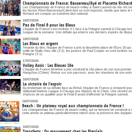
Championnats de France: Bassereau/Ayé et Placette Richard 
Les Championnats de France de beach-volley à Saint-Laurent-du-Var ont ren
les favoris Rémi Bassereau/Calvin Ayé se sont imposés, tandis que dans le t
Richard ont conquis un troisième titre national.
18/07/2026
Pas de Final 8 pour les Bleus
L’équipe de France s’est inclinée 3-1 face à la Pologne samedi à Chicago lor
League de la semaine. Une défaite qui enterre ses derniers espoirs de disputer 
18/07/2026
Les Bleus en argent
Tenante du titre, l'équipe de France a pris la deuxième place de l'Euro 18 qui
veille de l'Italie chez elle (3-2), les joueurs de Paul Cooper se sont inclinés 
Pologne (3-1).
17/07/2026
Volley Assis : Les Bleues 16e
L'équipe de France féminine a pris vendredi la 16e place de son tout premi
Hangzhou (Chine). Retour sur son parcours, avec les réactions de son entr
16/07/2026
La victoire de l'espoir
Au lendemain de sa défaite face au Brésil, l'équipe de France a remporté j
Volleyball Nations League à Chicago aux dépens de la Chine. Une victoire en 
chances de se qualifier pour le Final 8 avant d'affronter la Pologne samedi.
16/07/2026
Beach : Un plateau royal aux championnats de France !
Les championnats de France de beach-volley, qui se tiennent de vendredi à d
cette année un plateau particulièrement relevé avec la présence des équipe
16/07/2026
Transferts : Du mouvement chez les Bleu(e)s