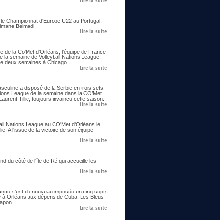
Lire la suite
ie le Championnat d'Europe U22 au Portugal,
limane Belmadi.
Lire la suite
me de la Co'Met d'Orléans, l'équipe de France
e la semaine de Volleyball Nations League.
us de deux semaines à Chicago.
Lire la suite
asculine a disposé de la Serbie en trois sets
ations League de la semaine dans la CO’Met
urent Tillie, toujours invaincu cette saison.
Lire la suite
all Nations League au CO'Met d'Orléans le
ie. A l'issue de la victoire de son équipe
Lire la suite
 du côté de l'île de Ré qui accueille les
Lire la suite
France s'est de nouveau imposée en cinq septs
ne à Orléans aux dépens de Cuba. Les Bleus
Japon.
Lire la suite