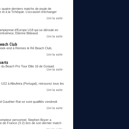
c quatre derniers matchs de poule de
e et à la Tchéquie. L’occasion d’échanger
Lire la suite
Championnat d'Europe U18 qui se déroule en
entraîneur, Etienne Bideaud.
Lire la suite
Beach Club
 week-end à Rennes le Ré Beach Club,
Lire la suite
uarts
e du Beach Pro Tour Elite 16 de Gstaad.
Lire la suite
22 à Albufeira (Portugal), retrouvez tous les
Lire la suite
ud Gauthier-Rat se sont qualifiés vendredi
Lire la suite
 compteur personnel, Stephen Boyer a
pe de France (3-2) lors de son dernier match