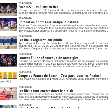
29/06/2026
Euro U22 : les Bleus en lice
L'équipe de France U22, tenante du titre, débute lundi soir face à la Tchéqu
avec un groupe remanié mais des ambitions. Le point avec son entraîneur S
28/06/2026
Un final en apothéose malgré la défaite
Au terme d'une rencontre d'une intensité folle, qui aura soulevé l'enthousias
s'est inclinée en cinq sets face au Japon dimanche pour son dernier match d
Elle tentera d'aller chercher sa qualification pour le Final 8 dans un peu pl
27/06/2026
Les Bleus régalent leur public
Après deux victoires au tie-break face à l’Iran et Cuba, l’équipe de France m
samedi soir (25-23, 25-16, 25-22) pour son troisième match de Volleyball N
d’Orléans. De quoi s’offrir dimanche un final en apothéose face au Japon de La
27/06/2026
Laurent Tillie : «Beaucoup de nostalgie»
L'équipe de France affrontera dimanche en clôture de sa semaine de Volleyb
Japon, dirigé depuis fin 2024 par l'ancien sélectionneur des Bleus, Laurent Till
vendredi face à l'Iran, ce dernier s'est confié sur son retour en France.
26/06/2026
Coupe de France de Beach : C'est parti pour les finales !
Les finales de la Coupe de France 2026 de beach-volley débutent ce week-end
nales M13.
25/06/2026
Les Bleus font encore durer le plaisir
Au lendemain d'une victoire au bout du suspense contre l'Iran, l'équipe de 
jeudi lors de son deuxième match de Volleyball Nations League de la semai
ont désormais rendez-vous samedi avec la Serbie puis dimanche contre le 
25/06/2026