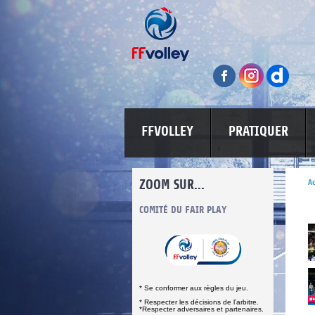
FFVOLLEY
PRATIQUER
ZOOM SUR...
Ac
S
COMITÉ DU FAIR PLAY
LUTTE CONTRE LES VIOLENCES
MA PETITE 
* Se conformer aux règles du jeu.
* Respecter les décisions de l’arbitre.
*Respecter adversaires et partenaires.