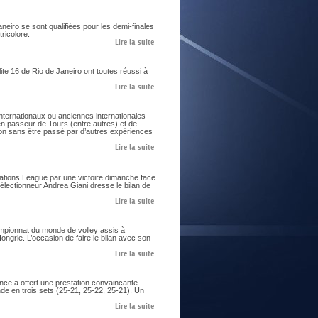
aneiro se sont qualifiées pour les demi-finales
ricolore.
Lire la suite
te 16 de Rio de Janeiro ont toutes réussi à
Lire la suite
nternationaux ou anciennes internationales
ien passeur de Tours (entre autres) et de
on sans être passé par d’autres expériences
Lire la suite
Nations League par une victoire dimanche face
sélectionneur Andrea Giani dresse le bilan de
Lire la suite
ampionnat du monde de volley assis à
ngrie. L’occasion de faire le bilan avec son
Lire la suite
nce a offert une prestation convaincante
de en trois sets (25-21, 25-22, 25-21). Un
Lire la suite