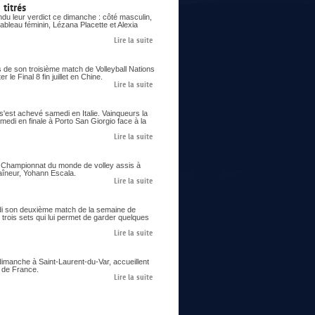
titrés
du leur verdict ce dimanche : côté masculin,
ableau féminin, Lézana Placette et Alexia
Lire la suite
s de son troisième match de Volleyball Nations
le Final 8 fin juillet en Chine.
Lire la suite
 s'est achevé samedi en Italie. Vainqueurs la
samedi en finale à Porto San Giorgio face à la
Lire la suite
er Championnat du monde de volley assis à
aîneur, Yohann Escala.
Lire la suite
eudi son deuxième match de la semaine de
trois sets qui lui permet de garder quelques
Lire la suite
imanche à Saint-Laurent-du-Var, accueillent
s de France.
Lire la suite