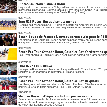
07/07/2026
L’interview bleue : Amélie Rotar
L’équipe de France retrouve la Volleyball Nations League cette semaine, ave
mercredi à dimanche à Belgrade face aux Pays-Bas, à la Serbie, à la Bulgari
avec sa réceptionneuse/attaquante Amélie Rotar (25 ans).
07/07/2026
Euro U18 F : Les Bleues visent le monde
L'équipe de France féminine U18 dispute à partir du mercredi 1er juillet le 
Lituanie et Lettonie. Le point sur son programme et ses ambitions, avec son 
06/07/2026
Beach-Coupe de France : Nouveau carton plein pour le Ré 
Les finales de la Coupe de France senior de beach-volley ont couronné ce
vainqueur de l'épreuve féminine et masculine, comme en 2025.
04/07/2026
Beach Pro Tour-Gstaad : Rotar/Gauthier-Rat s'arrêtent en q
Téo Rotar et Arnaud Gauthier-Rat se sont inclinés samedi en quarts de final
04/07/2026
Euro U22 : Les Bleus 4e
L'équipe de France masculine a terminé quatrième du Championnat d'Europe U
résultats et les réactions de l'entraîneur Slimane Belmadi.
03/07/2026
Beach Pro Tour-Gstaad : Rotar/Gauthier-Rat en quarts
Les Français continuent de briller sur le Beach Pro Tour : Téo Rotar et Arna
pour les quarts de finale du tournoi Elite 16 de Gstaad (Suisse).
29/06/2026
Stephen Boyer : «L’équipe a fait un pas en avant»
Auteur de sa prestation la plus aboutie de la semaine, avec 21 points à son
apprécié la confrontation face au Japon dimanche malgré la défaite de l’équi
de Volley Ball Nations League à Orléans.