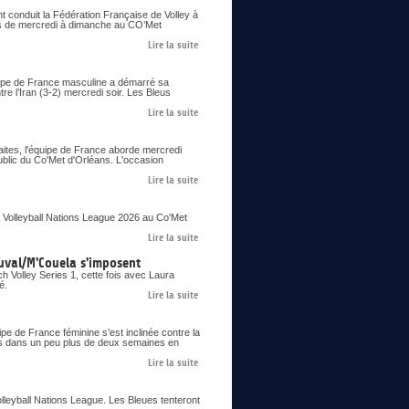
nt conduit la Fédération Française de Volley à
ons de mercredi à dimanche au CO’Met
Lire la suite
uipe de France masculine a démarré sa
re l’Iran (3-2) mercredi soir. Les Bleus
Lire la suite
aites, l'équipe de France aborde mercredi
ublic du Co'Met d'Orléans. L'occasion
Lire la suite
 Volleyball Nations League 2026 au Co'Met
Lire la suite
uval/M'Couela s'imposent
 Volley Series 1, cette fois avec Laura
é.
Lire la suite
pe de France féminine s’est inclinée contre la
ues dans un peu plus de deux semaines en
Lire la suite
olleyball Nations League. Les Bleues tenteront