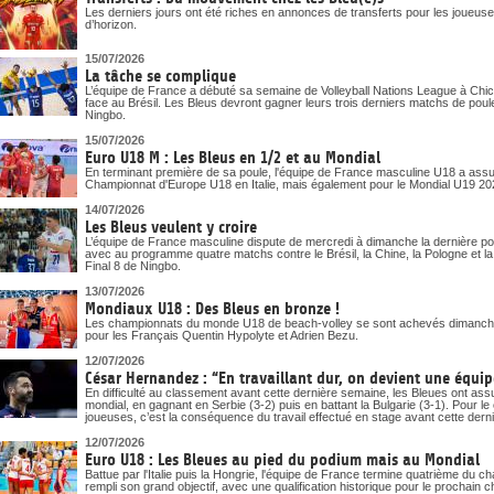
Les derniers jours ont été riches en annonces de transferts pour les joueuses
d’horizon.
15/07/2026
La tâche se complique
L’équipe de France a débuté sa semaine de Volleyball Nations League à Chica
face au Brésil. Les Bleus devront gagner leurs trois derniers matchs de poule
Ningbo.
15/07/2026
Euro U18 M : Les Bleus en 1/2 et au Mondial
En terminant première de sa poule, l'équipe de France masculine U18 a assuré
Championnat d'Europe U18 en Italie, mais également pour le Mondial U19 20
14/07/2026
Les Bleus veulent y croire
L’équipe de France masculine dispute de mercredi à dimanche la dernière pou
avec au programme quatre matchs contre le Brésil, la Chine, la Pologne et la Bu
Final 8 de Ningbo.
13/07/2026
Mondiaux U18 : Des Bleus en bronze !
Les championnats du monde U18 de beach-volley se sont achevés dimanche
pour les Français Quentin Hypolyte et Adrien Bezu.
12/07/2026
César Hernandez : “En travaillant dur, on devient une équipe
En difficulté au classement avant cette dernière semaine, les Bleues ont assur
mondial, en gagnant en Serbie (3-2) puis en battant la Bulgarie (3-1). Pour 
joueuses, c’est la conséquence du travail effectué en stage avant cette dern
12/07/2026
Euro U18 : Les Bleues au pied du podium mais au Mondial
Battue par l'Italie puis la Hongrie, l'équipe de France termine quatrième du
rempli son grand objectif, avec une qualification historique pour le prochai