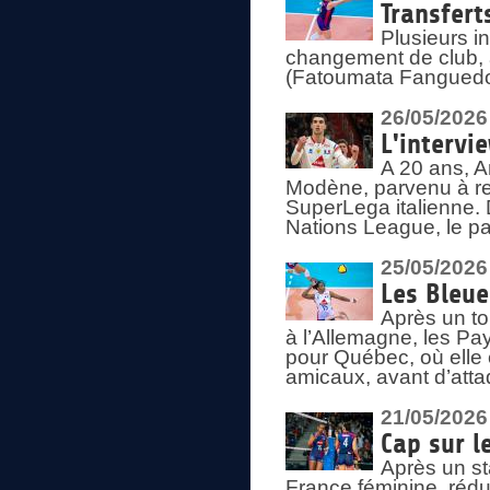
Transfert
Plusieurs i
changement de club, a
(Fatoumata Fanguedo
26/05/2026
L'intervi
A 20 ans, A
Modène, parvenu à re
SuperLega italienne. 
Nations League, le pas
25/05/2026
Les Bleu
Après un to
à l’Allemagne, les Pay
pour Québec, où elle
amicaux, avant d’atta
21/05/2026
Cap sur l
Après un st
France féminine, rédu