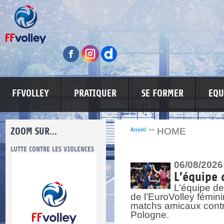
FFVOLLEY
PRATIQUER
SE FORMER
EQU
ZOOM SUR...
HOME
Accueil
>>
LUTTE CONTRE LES VIOLENCES
MA PETITE SPONSO
INFORMATI
06/08/2026
L’équipe 
L’équipe de
de l’EuroVolley fémin
matchs amicaux contre 
Pologne.
re.
res.