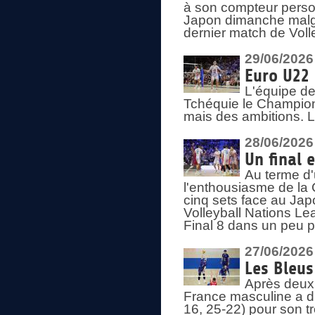
à son compteur person
Japon dimanche malgré
dernier match de Voll
29/06/2026
Euro U22 
L'équipe de
Tchéquie le Champion
mais des ambitions. L
28/06/2026
Un final 
Au terme d'
l'enthousiasme de la 
cinq sets face au Ja
Volleyball Nations Lea
Final 8 dans un peu 
27/06/2026
Les Bleus
Après deux v
France masculine a di
16, 25-22) pour son t