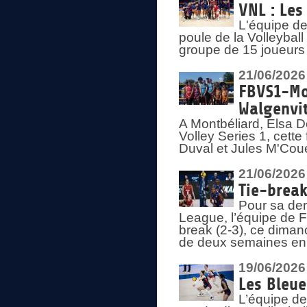
VNL : Les
L'équipe d
poule de la Volleyba
groupe de 15 joueurs 
21/06/2026
FBVS1-Mo
Walgenvit
A Montbéliard, Elsa 
Volley Series 1, cett
Duval et Jules M'Coue
21/06/2026
Tie-break
Pour sa der
League, l’équipe de Fr
break (2-3), ce diman
de deux semaines en
19/06/2026
Les Bleue
L’équipe de