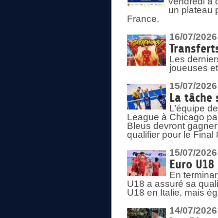
vendredi à 
un plateau 
France.
16/07/2026
Transfert
Les dernier
joueuses et
15/07/2026
La tâche 
L’équipe de
League à Chicago par 
Bleus devront gagner 
qualifier pour le Fina
15/07/2026
Euro U18 
En terminan
U18 a assuré sa quali
U18 en Italie, mais é
14/07/2026