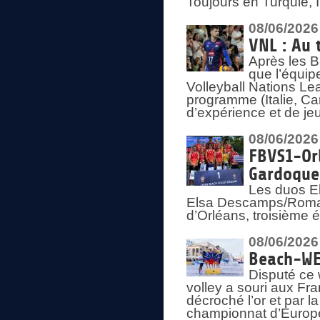
Toujours en Turquie, 
08/06/2026
VNL : Au 
Après les 
que l’équip
Volleyball Nations L
programme (Italie, Ca
d’expérience et de je
08/06/2026
FBVS1-Orl
Gardoque
Les duos E
Elsa Descamps/Roman
d’Orléans, troisième 
08/06/2026
Beach-WEV
Disputé ce 
volley a souri aux Fr
décroché l’or et par 
championnat d’Europ