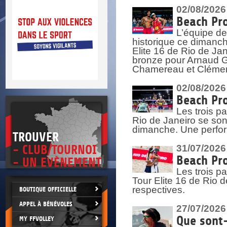
DOCU
et
02/08/2026
SITUAT
Beach Pro
L’équipe de
>
 vie.
historique ce dimanc
érant
Elite 16 de Rio de Ja
bronze pour Arnaud Ga
Chamereau et Clémence
02/08/2026
Beach Pro
Les trois pa
Rio de Janeiro se sont
dimanche. Une perform
TROUVER
- CLUB/TOURNOI
31/07/2026
Beach Pro
- UN EVÈNEMENT
Les trois p
Tour Elite 16 de Rio d
respectives.
BOUTIQUE OFFICIELLE
APPEL À BÉNÉVOLES
27/07/2026
Que sont-
MY FFVOLLEY