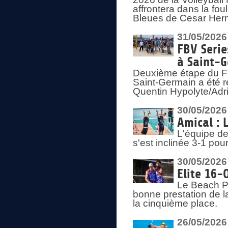
affrontera dans la fou
Bleues de Cesar Herna
31/05/2026
FBV Serie
à Saint-
Deuxième étape du F
Saint-Germain a été r
Quentin Hypolyte/Adr
30/05/2026
Amical : 
L'équipe de
s'est inclinée 3-1 po
30/05/2026
Elite 16-
Le Beach Pr
bonne prestation de l
la cinquième place.
26/05/2026