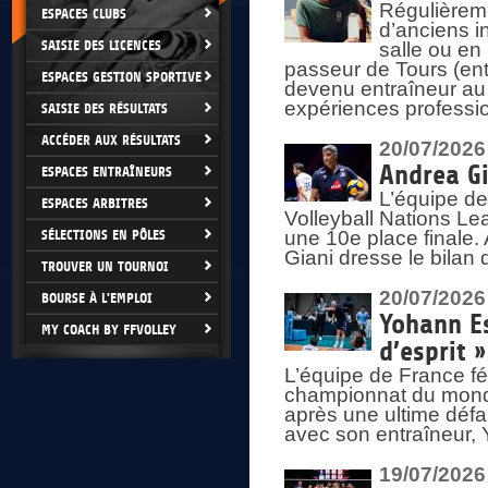
Régulièreme
ESPACES CLUBS
d’anciens i
SAISIE DES LICENCES
salle ou en
passeur de Tours (ent
ESPACES GESTION SPORTIVE
devenu entraîneur au
expériences professio
SAISIE DES RÉSULTATS
ACCÉDER AUX RÉSULTATS
20/07/2026
Andrea Gi
ESPACES ENTRAÎNEURS
L’équipe de
ESPACES ARBITRES
Volleyball Nations Lea
SÉLECTIONS EN PÔLES
une 10e place finale.
Giani dresse le bilan
TROUVER UN TOURNOI
20/07/2026
BOURSE À L'EMPLOI
Yohann Es
MY COACH BY FFVOLLEY
d’esprit »
L’équipe de France fé
championnat du monde
après une ultime défai
avec son entraîneur,
19/07/2026