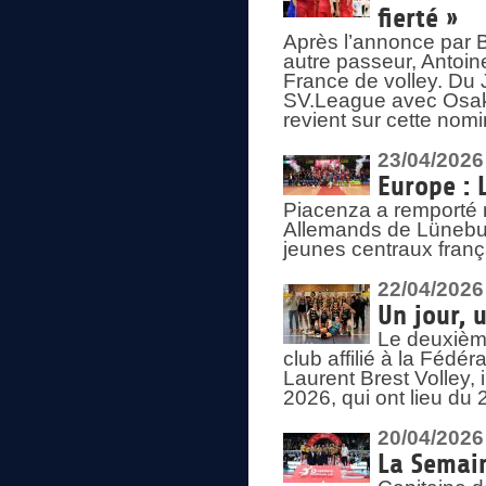
fierté »
Après l’annonce par Be
autre passeur, Antoine
France de volley. Du 
SV.League avec Osaka
revient sur cette nomi
23/04/2026
Europe : 
Piacenza a remporté 
Allemands de Lüneburg
jeunes centraux franç
22/04/2026
Un jour, 
Le deuxième
club affilié à la Fédér
Laurent Brest Volley,
2026, qui ont lieu du 
20/04/2026
La Semain