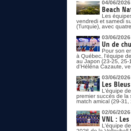
04/06/2026
Beach Nat
Les équipe
vendredi et samedi su
(Turquie), avec quatr
03/06/2026
Un de chu
Pour son en
à Québec, l’équipe de
au Japon (23-25, 25-1
d’Héléna Cazaute, ven
03/06/2026
Les Bleus
L’équipe de
premier succès de la s
match amical (29-31, 
02/06/2026
VNL : Les
L’équipe de
2026 de la Volleyball