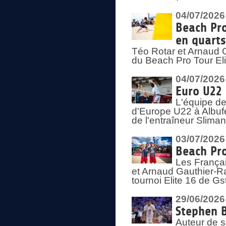
04/07/2026
Beach Pro
en quarts
Téo Rotar et Arnaud G
du Beach Pro Tour El
04/07/2026
Euro U22 
L'équipe d
d'Europe U22 à Albufei
de l'entraîneur Slima
03/07/2026
Beach Pro
Les Françai
et Arnaud Gauthier-Rat
tournoi Elite 16 de Gs
29/06/2026
Stephen B
Auteur de s