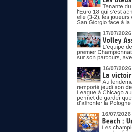
Les Bleus
Tenante du 
l'Euro 18 qui s'est ach
elle (3-2), les joueur
San Giorgio face à la
17/07/2026
Volley As
L'équipe de
premier Championnat 
sur son parcours, ave
16/07/2026
La victoir
Au lendemai
remporté jeudi son d
League à Chicago aux 
permet de garder quel
d'affronter la Pologn
16/07/2026
Beach : U
Les champio