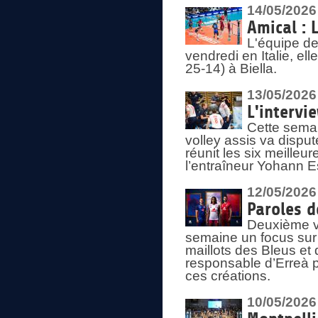
14/05/2026
Amical : 
L'équipe de
vendredi en Italie, ell
25-14) à Biella.
13/05/2026
L'intervi
Cette semai
volley assis va disput
réunit les six meille
l’entraîneur Yohann Es
12/05/2026
Paroles d
Deuxième vo
semaine un focus sur 
maillots des Bleus e
responsable d’Erreà p
ces créations.
10/05/2026