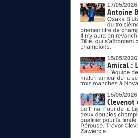
17/05/2026
Antoine B
Osaka Blut
du troisièm
premier titre de champ
Il n’y aura en revanc
Tillie, qui s’affronte
champions.
15/05/2026
Amical : 
L'équipe de
match amical de la sem
trois manches à Nova
15/05/2026
Clevenot 
Le Final Four de la 
deux doubles champio
qualifier pour la final
Pérouse, Trévor Cleve
Zawiercie.