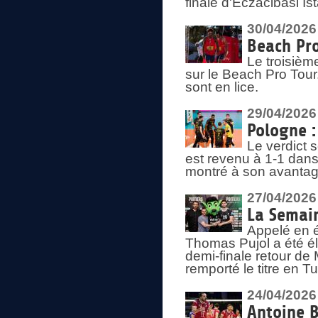
finale d'Eczacibasi Is
30/04/2026
Beach Pro
Le troisième
sur le Beach Pro Tour.
sont en lice.
29/04/2026
Pologne : 
Le verdict 
est revenu à 1-1 dans 
montré à son avantage
27/04/2026
La Semain
Appelé en é
Thomas Pujol a été élu
demi-finale retour de
remporté le titre en 
24/04/2026
Antoine B