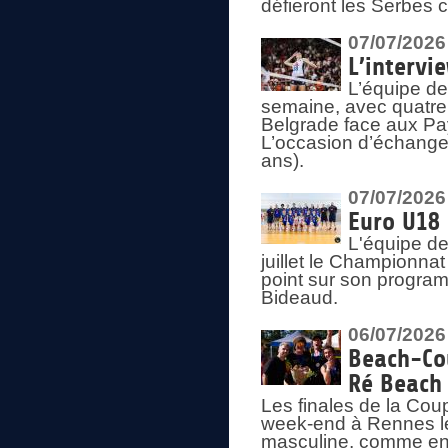
défieront les Serbes c
07/07/2026
L’intervi
L’équipe de
semaine, avec quatre
Belgrade face aux Pays
L’occasion d’échange
ans).
07/07/2026
Euro U18 
L'équipe de
juillet le Championnat
point sur son program
Bideaud.
06/07/2026
Beach-Cou
Ré Beach
Les finales de la Cou
week-end à Rennes le
masculine, comme en