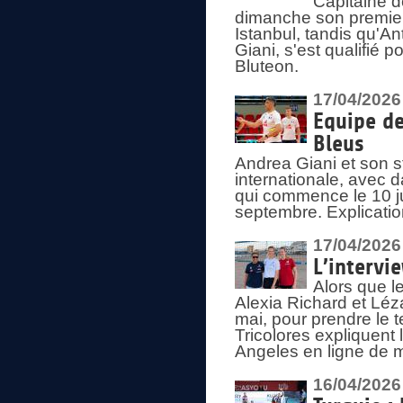
Capitaine d
dimanche son premier
Istanbul, tandis qu'An
Giani, s'est qualifié
Bluteon.
17/04/2026
Equipe de
Bleus
Andrea Giani et son st
internationale, avec d
qui commence le 10 ju
septembre. Explicatio
17/04/2026
L’intervi
Alors que le
Alexia Richard et Léz
mai, pour prendre le
Tricolores expliquen
Angeles en ligne de m
16/04/2026