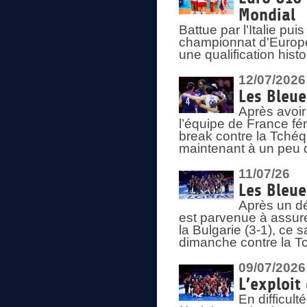
Mondial
Battue par l'Italie pu
championnat d'Europe
une qualification his
12/07/2026
Les Bleue
Après avoir
l’équipe de France fém
break contre la Tchéq
maintenant à un peu d
11/07/26
Les Bleue
Après un dé
est parvenue à assure
la Bulgarie (3-1), ce
dimanche contre la T
09/07/2026
L’exploit
En difficul