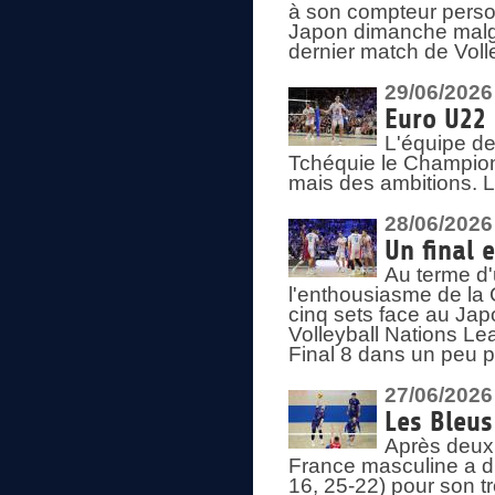
à son compteur person
Japon dimanche malgré
dernier match de Voll
29/06/2026
Euro U22 
L'équipe de
Tchéquie le Champion
mais des ambitions. L
28/06/2026
Un final 
Au terme d'
l'enthousiasme de la 
cinq sets face au Ja
Volleyball Nations Lea
Final 8 dans un peu 
27/06/2026
Les Bleus
Après deux v
France masculine a di
16, 25-22) pour son t