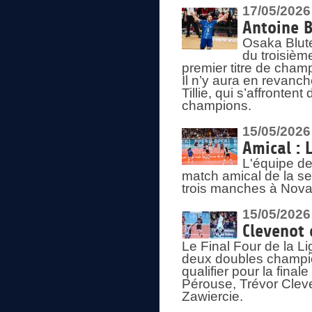
17/05/2026
Antoine B
Osaka Blut
du troisièm
premier titre de champ
Il n’y aura en revanc
Tillie, qui s’affronte
champions.
15/05/2026
Amical : 
L'équipe de
match amical de la sem
trois manches à Nova
15/05/2026
Clevenot 
Le Final Four de la 
deux doubles champio
qualifier pour la final
Pérouse, Trévor Cleve
Zawiercie.