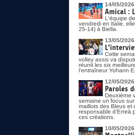
14/05/2026
Amical : 
L'équipe de
vendredi en Italie, ell
25-14) à Biella.
13/05/2026
L'intervi
Cette semai
volley assis va disput
réunit les six meille
l’entraîneur Yohann Es
12/05/2026
Paroles d
Deuxième vo
semaine un focus sur 
maillots des Bleus e
responsable d’Erreà p
ces créations.
10/05/2026