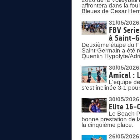
affrontera dans la fou
Bleues de Cesar Herna
31/05/2026
FBV Serie
à Saint-
Deuxième étape du F
Saint-Germain a été r
Quentin Hypolyte/Adr
30/05/2026
Amical : 
L'équipe de
s'est inclinée 3-1 po
30/05/2026
Elite 16-
Le Beach Pr
bonne prestation de l
la cinquième place.
26/05/2026