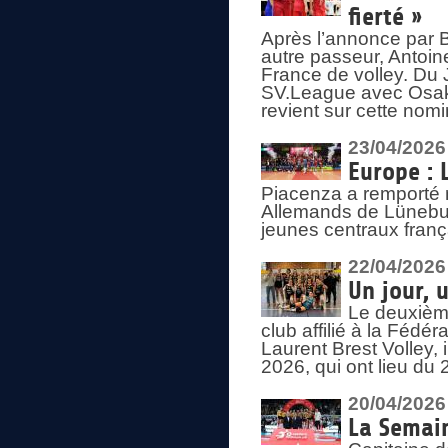
fierté »
Après l’annonce par Be
autre passeur, Antoine
France de volley. Du 
SV.League avec Osaka
revient sur cette nomi
23/04/2026
Europe : 
Piacenza a remporté 
Allemands de Lüneburg
jeunes centraux franç
22/04/2026
Un jour, 
Le deuxième
club affilié à la Fédér
Laurent Brest Volley,
2026, qui ont lieu du 
20/04/2026
La Semain