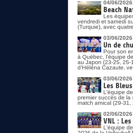
04/06/2026
Beach Nat
Les équipe
vendredi et samedi su
(Turquie), avec quatr
03/06/2026
Un de chu
Pour son en
à Québec, l’équipe de
au Japon (23-25, 25-1
d’Héléna Cazaute, ven
03/06/2026
Les Bleus
L’équipe de
premier succès de la s
match amical (29-31, 
02/06/2026
VNL : Les
L’équipe de
2026 de la Volleyball