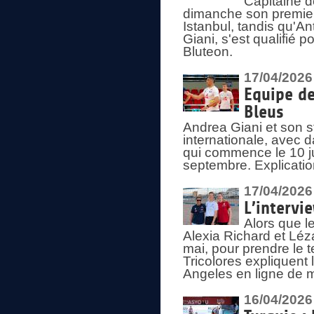
Capitaine d
dimanche son premier
Istanbul, tandis qu'An
Giani, s'est qualifié
Bluteon.
17/04/2026
Equipe de
Bleus
Andrea Giani et son st
internationale, avec d
qui commence le 10 ju
septembre. Explicatio
17/04/2026
L’intervi
Alors que le
Alexia Richard et Léz
mai, pour prendre le
Tricolores expliquen
Angeles en ligne de m
16/04/2026