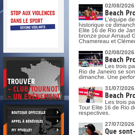
DOCU
et
02/08/2026
SITUAT
Beach Pro
L’équipe de
>
 vie.
historique ce dimanc
érant
Elite 16 de Rio de Ja
bronze pour Arnaud Ga
Chamereau et Clémence
02/08/2026
Beach Pro
Les trois pa
Rio de Janeiro se sont
dimanche. Une perform
TROUVER
- CLUB/TOURNOI
31/07/2026
Beach Pro
- UN EVÈNEMENT
Les trois p
Tour Elite 16 de Rio d
respectives.
BOUTIQUE OFFICIELLE
APPEL À BÉNÉVOLES
27/07/2026
Que sont-
MY FFVOLLEY