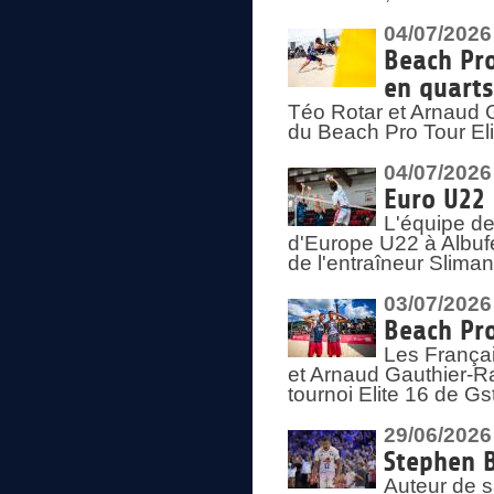
04/07/2026
Beach Pro
en quarts
Téo Rotar et Arnaud G
du Beach Pro Tour El
04/07/2026
Euro U22 
L'équipe d
d'Europe U22 à Albufei
de l'entraîneur Slima
03/07/2026
Beach Pro
Les Françai
et Arnaud Gauthier-Rat
tournoi Elite 16 de Gs
29/06/2026
Stephen B
Auteur de s