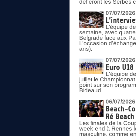
défieront les Serbes c
07/07/2026
L’intervi
L’équipe de
semaine, avec quatre
Belgrade face aux Pays
L’occasion d’échange
ans).
07/07/2026
Euro U18 
L'équipe de
juillet le Championnat
point sur son program
Bideaud.
06/07/2026
Beach-Cou
Ré Beach
Les finales de la Cou
week-end à Rennes le
masculine, comme en