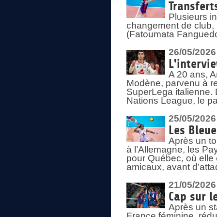
Transfert
Plusieurs i
changement de club, a
(Fatoumata Fanguedo
26/05/2026
L'intervi
A 20 ans, A
Modène, parvenu à re
SuperLega italienne. 
Nations League, le pas
25/05/2026
Les Bleu
Après un to
à l’Allemagne, les Pay
pour Québec, où elle
amicaux, avant d’atta
21/05/2026
Cap sur l
Après un st
France féminine, rédu