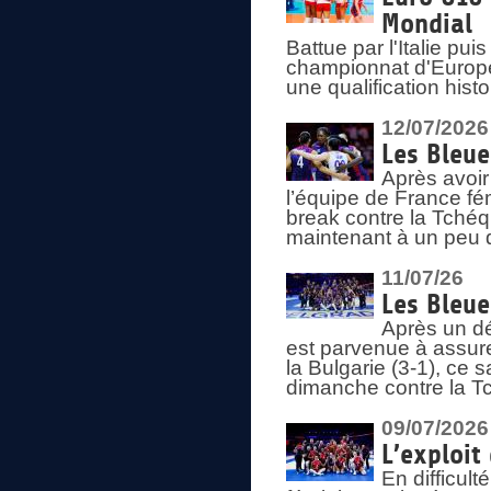
Mondial
Battue par l'Italie pu
championnat d'Europe
une qualification his
12/07/2026
Les Bleue
Après avoir
l’équipe de France fém
break contre la Tchéq
maintenant à un peu d
11/07/26
Les Bleue
Après un dé
est parvenue à assure
la Bulgarie (3-1), ce
dimanche contre la T
09/07/2026
L’exploit
En difficul