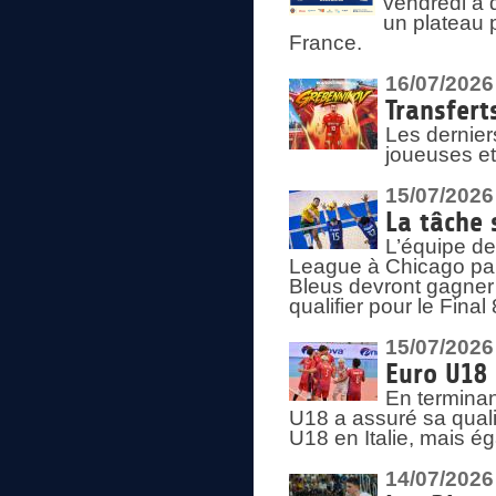
vendredi à 
un plateau 
France.
16/07/2026
Transfert
Les dernier
joueuses et
15/07/2026
La tâche 
L’équipe de
League à Chicago par 
Bleus devront gagner 
qualifier pour le Fina
15/07/2026
Euro U18 
En terminan
U18 a assuré sa quali
U18 en Italie, mais é
14/07/2026