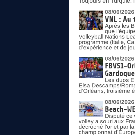
Toujours en Turquie, 
08/06/2026
VNL : Au 
Après les 
que l’équip
Volleyball Nations L
programme (Italie, Ca
d’expérience et de je
08/06/2026
FBVS1-Orl
Gardoque
Les duos E
Elsa Descamps/Roman
d’Orléans, troisième 
08/06/2026
Beach-WEV
Disputé ce 
volley a souri aux Fr
décroché l’or et par 
championnat d’Europ