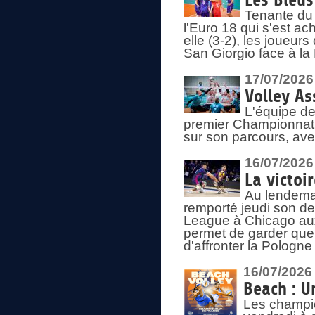
Les Bleus
Tenante du 
l'Euro 18 qui s'est ach
elle (3-2), les joueur
San Giorgio face à la
17/07/2026
Volley As
L'équipe de
premier Championnat 
sur son parcours, ave
16/07/2026
La victoir
Au lendemai
remporté jeudi son d
League à Chicago aux 
permet de garder quel
d'affronter la Pologn
16/07/2026
Beach : U
Les champio