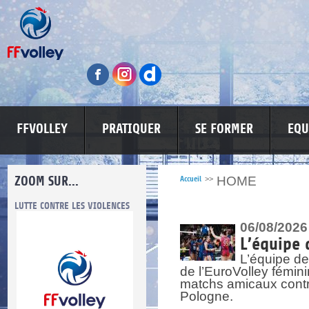
FFVOLLEY
PRATIQUER
SE FORMER
EQU
ZOOM SUR...
HOME
Accueil
>>
LUTTE CONTRE LES VIOLENCES
MA PETITE SPONSO
INFORMATI
06/08/2026
L’équipe 
L’équipe de
de l’EuroVolley fémin
matchs amicaux contre 
Pologne.
re.
res.