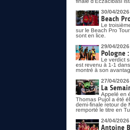
finale d'Eczacibasi Is
30/04/2026
Beach Pro
Le troisième
sur le Beach Pro Tour.
sont en lice.
29/04/2026
Pologne : 
Le verdict 
est revenu à 1-1 dans 
montré à son avantage
27/04/2026
La Semain
Appelé en é
Thomas Pujol a été élu
demi-finale retour de
remporté le titre en 
24/04/2026
Antoine B