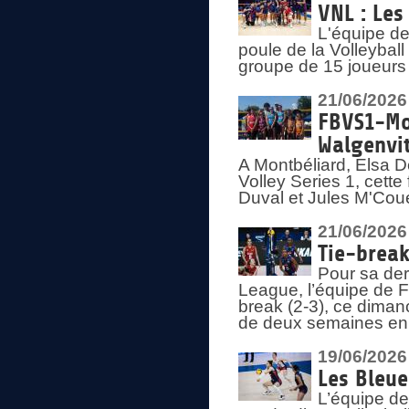
VNL : Les
L'équipe d
poule de la Volleyba
groupe de 15 joueurs 
21/06/2026
FBVS1-Mo
Walgenvit
A Montbéliard, Elsa 
Volley Series 1, cett
Duval et Jules M'Coue
21/06/2026
Tie-break
Pour sa der
League, l’équipe de Fr
break (2-3), ce diman
de deux semaines en
19/06/2026
Les Bleue
L’équipe de