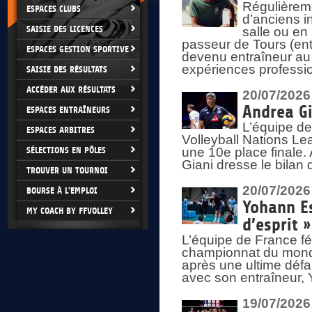
Régulièreme
ESPACES CLUBS
d’anciens i
SAISIE DES LICENCES
salle ou en
passeur de Tours (ent
ESPACES GESTION SPORTIVE
devenu entraîneur au
expériences professio
SAISIE DES RÉSULTATS
ACCÉDER AUX RÉSULTATS
20/07/2026
Andrea Gi
ESPACES ENTRAÎNEURS
L’équipe de
ESPACES ARBITRES
Volleyball Nations Lea
SÉLECTIONS EN PÔLES
une 10e place finale.
Giani dresse le bilan
TROUVER UN TOURNOI
20/07/2026
BOURSE À L'EMPLOI
Yohann Es
MY COACH BY FFVOLLEY
d’esprit »
L’équipe de France fé
championnat du monde
après une ultime défai
avec son entraîneur,
19/07/2026