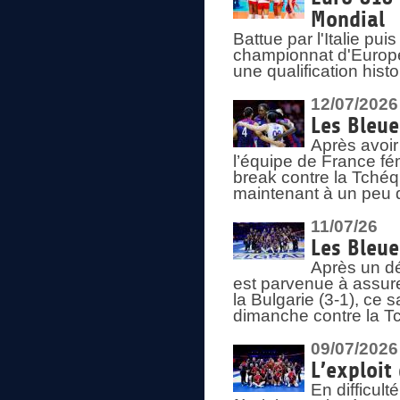
Mondial
Battue par l'Italie pu
championnat d'Europe
une qualification his
12/07/2026
Les Bleue
Après avoir
l’équipe de France fém
break contre la Tchéq
maintenant à un peu d
11/07/26
Les Bleue
Après un dé
est parvenue à assure
la Bulgarie (3-1), ce
dimanche contre la T
09/07/2026
L’exploit
En difficul