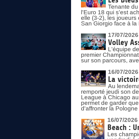
Les Bleus
Tenante du 
l'Euro 18 qui s'est ach
elle (3-2), les joueur
San Giorgio face à la
17/07/2026
Volley As
L'équipe de
premier Championnat 
sur son parcours, ave
16/07/2026
La victoir
Au lendemai
remporté jeudi son d
League à Chicago aux 
permet de garder quel
d'affronter la Pologn
16/07/2026
Beach : U
Les champio