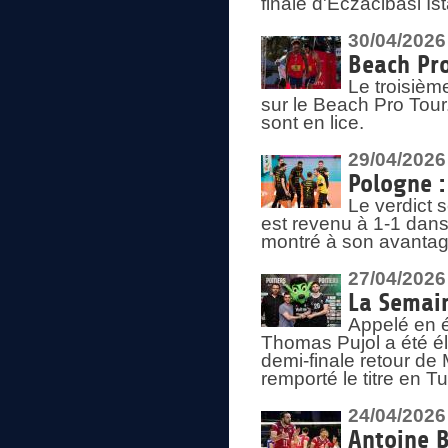
finale d'Eczacibasi Is
30/04/2026
Beach Pro
Le troisième
sur le Beach Pro Tour.
sont en lice.
29/04/2026
Pologne : 
Le verdict 
est revenu à 1-1 dans 
montré à son avantage
27/04/2026
La Semain
Appelé en é
Thomas Pujol a été élu
demi-finale retour de
remporté le titre en 
24/04/2026
Antoine B