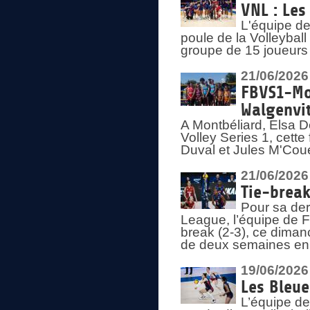
VNL : Les
L'équipe d
poule de la Volleyba
groupe de 15 joueurs 
21/06/2026
FBVS1-Mo
Walgenvit
A Montbéliard, Elsa 
Volley Series 1, cett
Duval et Jules M'Coue
21/06/2026
Tie-break
Pour sa der
League, l’équipe de Fr
break (2-3), ce diman
de deux semaines en
19/06/2026
Les Bleue
L’équipe de