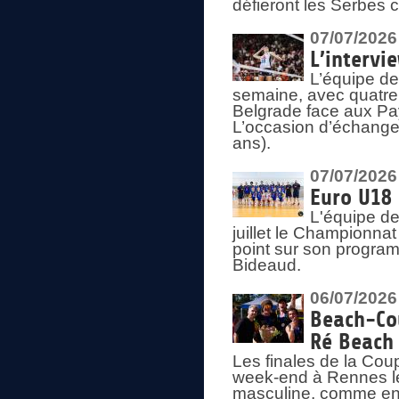
défieront les Serbes c
07/07/2026
L’intervi
L’équipe de
semaine, avec quatre
Belgrade face aux Pays
L’occasion d’échange
ans).
07/07/2026
Euro U18 
L'équipe de
juillet le Championnat
point sur son program
Bideaud.
06/07/2026
Beach-Cou
Ré Beach
Les finales de la Cou
week-end à Rennes le
masculine, comme en