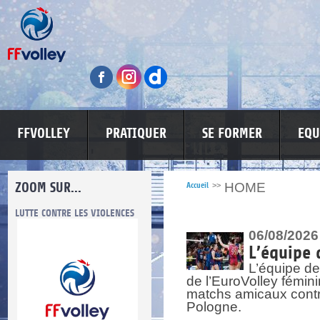
FFVOLLEY
PRATIQUER
SE FORMER
EQU
ZOOM SUR...
HOME
Accueil
>>
LUTTE CONTRE LES VIOLENCES
MA PETITE SPONSO
INFORMATI
06/08/2026
L’équipe 
L’équipe de
de l’EuroVolley fémin
matchs amicaux contre 
Pologne.
re.
res.