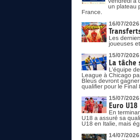
vendredi à 
un plateau 
France.
16/07/2026
Transfert
Les dernier
joueuses et
15/07/2026
La tâche 
L’équipe de
League à Chicago par 
Bleus devront gagner 
qualifier pour le Fina
15/07/2026
Euro U18 
En terminan
U18 a assuré sa quali
U18 en Italie, mais é
14/07/2026