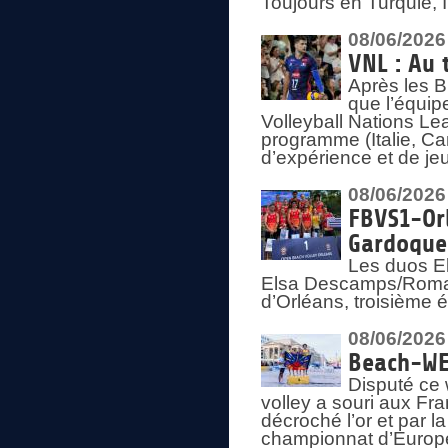
Toujours en Turquie, 
08/06/2026
VNL : Au 
Après les 
que l’équip
Volleyball Nations L
programme (Italie, Ca
d’expérience et de je
08/06/2026
FBVS1-Orl
Gardoque
Les duos E
Elsa Descamps/Roman
d’Orléans, troisième 
08/06/2026
Beach-WEV
Disputé ce 
volley a souri aux Fr
décroché l’or et par 
championnat d’Europ