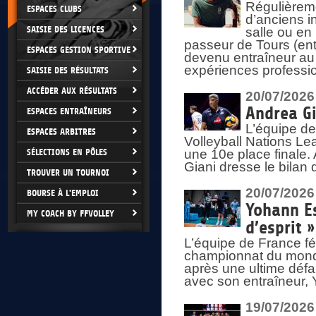
Régulièreme
ESPACES CLUBS
d’anciens i
SAISIE DES LICENCES
salle ou en
passeur de Tours (ent
ESPACES GESTION SPORTIVE
devenu entraîneur au
expériences professio
SAISIE DES RÉSULTATS
ACCÉDER AUX RÉSULTATS
20/07/2026
Andrea Gi
ESPACES ENTRAÎNEURS
L’équipe de
ESPACES ARBITRES
Volleyball Nations Lea
SÉLECTIONS EN PÔLES
une 10e place finale.
Giani dresse le bilan
TROUVER UN TOURNOI
20/07/2026
BOURSE À L'EMPLOI
Yohann Es
MY COACH BY FFVOLLEY
d’esprit »
L’équipe de France fé
championnat du monde
après une ultime défai
avec son entraîneur,
19/07/2026