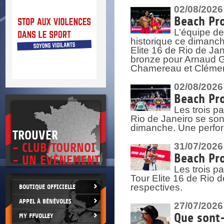
DOCU
et
02/08/2026
SITUAT
Beach Pro
L’équipe de
>
 vie.
historique ce dimanc
érant
Elite 16 de Rio de Ja
bronze pour Arnaud Ga
Chamereau et Clémence
02/08/2026
Beach Pro
Les trois pa
Rio de Janeiro se sont
dimanche. Une perform
TROUVER
- CLUB/TOURNOI
31/07/2026
Beach Pro
- UN EVÈNEMENT
Les trois p
Tour Elite 16 de Rio d
respectives.
BOUTIQUE OFFICIELLE
APPEL À BÉNÉVOLES
27/07/2026
Que sont-
MY FFVOLLEY