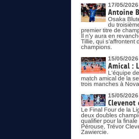
17/05/2026
Antoine B
Osaka Blut
du troisièm
premier titre de champ
Il n’y aura en revanc
Tillie, qui s’affronte
champions.
15/05/2026
Amical : 
L'équipe de
match amical de la sem
trois manches à Nova
15/05/2026
Clevenot 
Le Final Four de la 
deux doubles champio
qualifier pour la final
Pérouse, Trévor Cleve
Zawiercie.