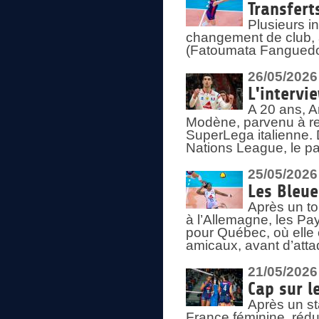
Transfert
Plusieurs i
changement de club, a
(Fatoumata Fanguedo
26/05/2026
L'intervi
A 20 ans, A
Modène, parvenu à re
SuperLega italienne. 
Nations League, le pas
25/05/2026
Les Bleu
Après un to
à l’Allemagne, les Pay
pour Québec, où elle
amicaux, avant d’atta
21/05/2026
Cap sur l
Après un st
France féminine, rédu