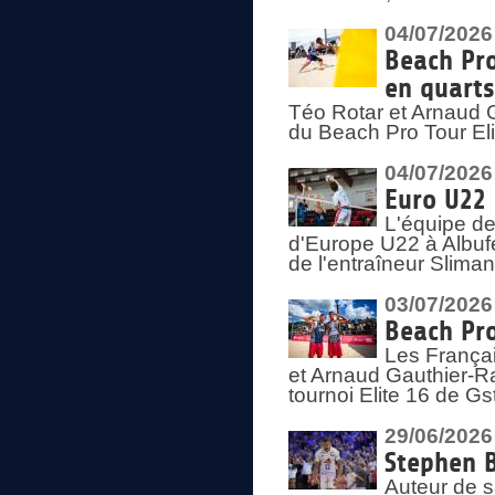
04/07/2026
Beach Pro
en quarts
Téo Rotar et Arnaud G
du Beach Pro Tour El
04/07/2026
Euro U22 
L'équipe d
d'Europe U22 à Albufei
de l'entraîneur Slima
03/07/2026
Beach Pro
Les Françai
et Arnaud Gauthier-Rat
tournoi Elite 16 de Gs
29/06/2026
Stephen B
Auteur de s