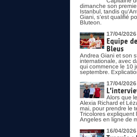
Capitaine d
dimanche son premier
Istanbul, tandis qu'An
Giani, s'est qualifié
Bluteon.
17/04/2026
Equipe de
Bleus
Andrea Giani et son st
internationale, avec d
qui commence le 10 ju
septembre. Explicatio
17/04/2026
L’intervi
Alors que le
Alexia Richard et Léz
mai, pour prendre le
Tricolores expliquen
Angeles en ligne de m
16/04/2026