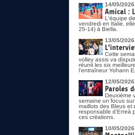
14/05/2026
Amical : 
L'équipe de
vendredi en Italie, ell
25-14) à Biella.
13/05/2026
L'intervi
Cette semai
volley assis va disput
réunit les six meille
l’entraîneur Yohann Es
12/05/2026
Paroles d
Deuxième vo
semaine un focus sur 
maillots des Bleus e
responsable d’Erreà p
ces créations.
10/05/2026