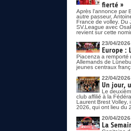
fierté »
Après l’annonce par Be
autre passeur, Antoine
France de volley. Du 
SV.League avec Osaka
revient sur cette nomi
23/04/2026
Europe : 
Piacenza a remporté 
Allemands de Lüneburg
jeunes centraux franç
22/04/2026
Un jour, 
Le deuxième
club affilié à la Fédér
Laurent Brest Volley,
2026, qui ont lieu du 
20/04/2026
La Semain