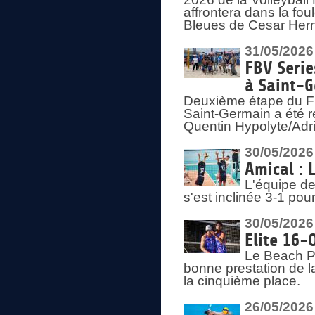
affrontera dans la fou
Bleues de Cesar Herna
31/05/2026
FBV Serie
à Saint-
Deuxième étape du F
Saint-Germain a été r
Quentin Hypolyte/Adr
30/05/2026
Amical : 
L'équipe de
s'est inclinée 3-1 po
30/05/2026
Elite 16-
Le Beach Pr
bonne prestation de l
la cinquième place.
26/05/2026