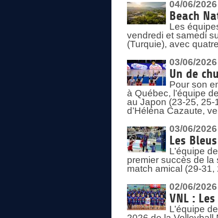
04/06/2026
Beach Nat
Les équipe
vendredi et samedi su
(Turquie), avec quatr
03/06/2026
Un de chu
Pour son en
à Québec, l’équipe de
au Japon (23-25, 25-1
d’Héléna Cazaute, ven
03/06/2026
Les Bleus
L’équipe de
premier succès de la s
match amical (29-31, 
02/06/2026
VNL : Les
L’équipe de
2026 de la Volleyball