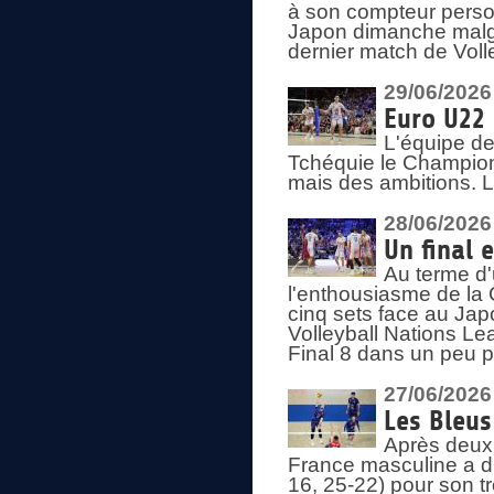
à son compteur person
Japon dimanche malgré
dernier match de Voll
29/06/2026
Euro U22 
L'équipe de
Tchéquie le Champion
mais des ambitions. L
28/06/2026
Un final 
Au terme d'
l'enthousiasme de la 
cinq sets face au Ja
Volleyball Nations Lea
Final 8 dans un peu 
27/06/2026
Les Bleus
Après deux v
France masculine a di
16, 25-22) pour son t