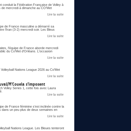
nt conduit la Fédération Française de Volley à
ons de mercredi à dimanche au CO’Met
Lire la suite
uipe de France masculine a démarré sa
re l’Iran (3-2) mercredi soir. Les Bleus
Lire la suite
aites, l'équipe de France aborde mercredi
ublic du Co'Met d'Orléans. L'occasion
Lire la suite
 Volleyball Nations League 2026 au Co'Met
Lire la suite
uval/M'Couela s'imposent
 Volley Series 1, cette fois avec Laura
é.
Lire la suite
pe de France féminine s’est inclinée contre la
ues dans un peu plus de deux semaines en
Lire la suite
olleyball Nations League. Les Bleues tenteront