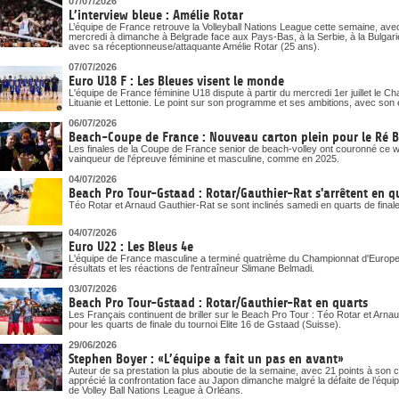
07/07/2026
L’interview bleue : Amélie Rotar
L’équipe de France retrouve la Volleyball Nations League cette semaine, ave
mercredi à dimanche à Belgrade face aux Pays-Bas, à la Serbie, à la Bulgari
avec sa réceptionneuse/attaquante Amélie Rotar (25 ans).
07/07/2026
Euro U18 F : Les Bleues visent le monde
L'équipe de France féminine U18 dispute à partir du mercredi 1er juillet le 
Lituanie et Lettonie. Le point sur son programme et ses ambitions, avec son 
06/07/2026
Beach-Coupe de France : Nouveau carton plein pour le Ré 
Les finales de la Coupe de France senior de beach-volley ont couronné ce
vainqueur de l'épreuve féminine et masculine, comme en 2025.
04/07/2026
Beach Pro Tour-Gstaad : Rotar/Gauthier-Rat s'arrêtent en q
Téo Rotar et Arnaud Gauthier-Rat se sont inclinés samedi en quarts de final
04/07/2026
Euro U22 : Les Bleus 4e
L'équipe de France masculine a terminé quatrième du Championnat d'Europe U
résultats et les réactions de l'entraîneur Slimane Belmadi.
03/07/2026
Beach Pro Tour-Gstaad : Rotar/Gauthier-Rat en quarts
Les Français continuent de briller sur le Beach Pro Tour : Téo Rotar et Arna
pour les quarts de finale du tournoi Elite 16 de Gstaad (Suisse).
29/06/2026
Stephen Boyer : «L’équipe a fait un pas en avant»
Auteur de sa prestation la plus aboutie de la semaine, avec 21 points à son
apprécié la confrontation face au Japon dimanche malgré la défaite de l’équi
de Volley Ball Nations League à Orléans.