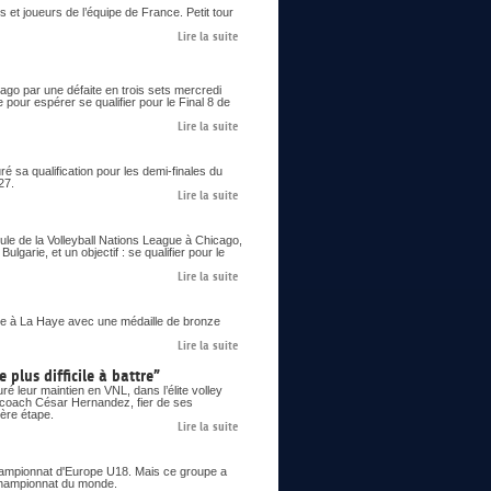
 et joueurs de l’équipe de France. Petit tour
Lire la suite
go par une défaite en trois sets mercredi
 pour espérer se qualifier pour le Final 8 de
Lire la suite
 sa qualification pour les demi-finales du
27.
Lire la suite
le de la Volleyball Nations League à Chicago,
lgarie, et un objectif : se qualifier pour le
Lire la suite
 à La Haye avec une médaille de bronze
Lire la suite
 plus difficile à battre”
é leur maintien en VNL, dans l’élite volley
le coach César Hernandez, fier de ses
ière étape.
Lire la suite
 championnat d'Europe U18. Mais ce groupe a
n championnat du monde.