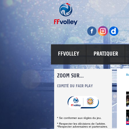
FFVOLLEY
PRATIQUER
ZOOM SUR...
Ac
S
COMITÉ DU FAIR PLAY
LUTTE CONTRE LES VIOLENCES
MA PETITE 
* Se conformer aux règles du jeu.
* Respecter les décisions de l’arbitre.
*Respecter adversaires et partenaires.