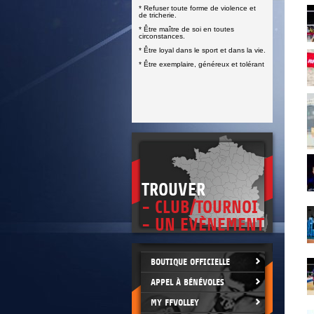
* Refuser toute forme de violence et
de tricherie.
* Être maître de soi en toutes
circonstances.
* Être loyal dans le sport et dans la vie.
* Être exemplaire, généreux et tolérant
TROUVER
- CLUB/TOURNOI
- UN EVÈNEMENT
BOUTIQUE OFFICIELLE
APPEL À BÉNÉVOLES
MY FFVOLLEY