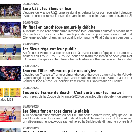
29/06/2026
Euro U22 : les Bleus en lice
L'équipe de France U22, tenante du titre, débute lundi soir face à la Tchéqu
avec un groupe remanié mais des ambitions. Le point avec son entraîneur S
28/06/2026
Un final en apothéose malgré la défaite
Au terme d'une rencontre d'une intensité folle, qui aura soulevé l'enthousias
s'est inclinée en cinq sets face au Japon dimanche pour son dernier match d
Elle tentera d'aller chercher sa qualification pour le Final 8 dans un peu pl
27/06/2026
Les Bleus régalent leur public
Après deux victoires au tie-break face à l’Iran et Cuba, l’équipe de France m
samedi soir (25-23, 25-16, 25-22) pour son troisième match de Volleyball N
d’Orléans. De quoi s’offrir dimanche un final en apothéose face au Japon de La
27/06/2026
Laurent Tillie : «Beaucoup de nostalgie»
L'équipe de France affrontera dimanche en clôture de sa semaine de Volleyb
Japon, dirigé depuis fin 2024 par l'ancien sélectionneur des Bleus, Laurent Till
vendredi face à l'Iran, ce dernier s'est confié sur son retour en France.
26/06/2026
Coupe de France de Beach : C'est parti pour les finales !
Les finales de la Coupe de France 2026 de beach-volley débutent ce week-end
nales M13.
25/06/2026
Les Bleus font encore durer le plaisir
Au lendemain d'une victoire au bout du suspense contre l'Iran, l'équipe de 
jeudi lors de son deuxième match de Volleyball Nations League de la semai
ont désormais rendez-vous samedi avec la Serbie puis dimanche contre le 
25/06/2026