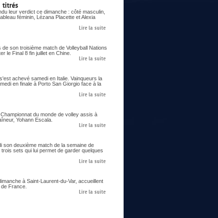
titrés
du leur verdict ce dimanche : côté masculin,
ableau féminin, Lézana Placette et Alexia
Lire la suite
s de son troisième match de Volleyball Nations
le Final 8 fin juillet en Chine.
Lire la suite
 s'est achevé samedi en Italie. Vainqueurs la
samedi en finale à Porto San Giorgio face à la
Lire la suite
er Championnat du monde de volley assis à
aîneur, Yohann Escala.
Lire la suite
eudi son deuxième match de la semaine de
trois sets qui lui permet de garder quelques
Lire la suite
imanche à Saint-Laurent-du-Var, accueillent
s de France.
Lire la suite