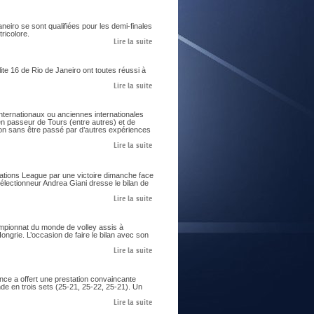
aneiro se sont qualifiées pour les demi-finales
ricolore.
Lire la suite
te 16 de Rio de Janeiro ont toutes réussi à
Lire la suite
nternationaux ou anciennes internationales
ien passeur de Tours (entre autres) et de
on sans être passé par d’autres expériences
Lire la suite
Nations League par une victoire dimanche face
sélectionneur Andrea Giani dresse le bilan de
Lire la suite
ampionnat du monde de volley assis à
ngrie. L’occasion de faire le bilan avec son
Lire la suite
nce a offert une prestation convaincante
de en trois sets (25-21, 25-22, 25-21). Un
Lire la suite