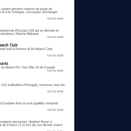
c quatre derniers matchs de poule de
e et à la Tchéquie. L’occasion d’échanger
Lire la suite
Championnat d'Europe U18 qui se déroule en
entraîneur, Etienne Bideaud.
Lire la suite
Beach Club
 week-end à Rennes le Ré Beach Club,
Lire la suite
uarts
e du Beach Pro Tour Elite 16 de Gstaad.
Lire la suite
22 à Albufeira (Portugal), retrouvez tous les
Lire la suite
ud Gauthier-Rat se sont qualifiés vendredi
Lire la suite
 compteur personnel, Stephen Boyer a
pe de France (3-2) lors de son dernier match