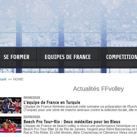
SE FORMER
EQUIPES DE FRANCE
COMPETITIO
cueil
>>
HOME
Actualités FFvolley
SPONSO
INFORMATIONS CORONAVIRUS
06/08/2026
L’équipe de France en Turquie
L’équipe de France féminine poursuit cette semaine sa préparation de l’EuroV
(Turquie) pour une série de matchs amicaux contre la sélection locale, elle m
02/08/2026
Beach Pro Tour-Rio : Deux médailles pour les Bleus
L’équipe de France de beach-volley a réussi une performance historique ce 
Beach Pro Tour Elite 16 de Rio de Janeiro, l’argent pour Rémi Bassereau et 
Rat et Téo Rotar. Et côté féminin, Aline Chamereau et Clémence Vieira ont pri