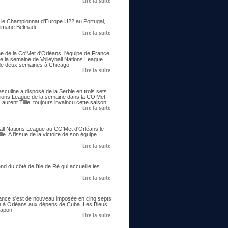
Lire la suite
ie le Championnat d'Europe U22 au Portugal,
limane Belmadi.
Lire la suite
me de la Co'Met d'Orléans, l'équipe de France
e la semaine de Volleyball Nations League.
us de deux semaines à Chicago.
Lire la suite
asculine a disposé de la Serbie en trois sets
ations League de la semaine dans la CO’Met
urent Tillie, toujours invaincu cette saison.
Lire la suite
all Nations League au CO'Met d'Orléans le
ie. A l'issue de la victoire de son équipe
Lire la suite
 du côté de l'île de Ré qui accueille les
Lire la suite
France s'est de nouveau imposée en cinq septs
ne à Orléans aux dépens de Cuba. Les Bleus
Japon.
Lire la suite