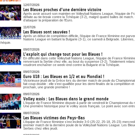
12/07/2026
Les Bleues proches d’une dernière victoire
Après avoir assuré son maintien en Volleyball Nations League, l’équipe de Fr
défaite au tie-break contre la Tchéquie (3-2), malgré quatre balles de match
d’attaquer la préparation de l’Euro.
11/07/26
Les Bleues sont sauvées !
Après un début de compétition difficile, l’équipe de France féminine est parv
Nations League en battant la Bulgarie (3-1), ce samedi à Belgrade. Libérées,
chéquie.
09/07/2026
L’exploit qui change tout pour les Bleues !
En difficulté dans cette Volleyball Nations League, l’équipe de France fémin
renversant la Serbie chez elle, au bout du suspense (3-2). Totalement relan
voudront enchaîner ce week-end contre la Bulgarie et la Tchéquie.
09/07/2026
Euro U18 : Les Bleues en 1/2 et au Mondial !
Victorieuse jeudi de la Grèce lors du dernier match de poule du Championnat
fait coup double : elle s'est qualifiée pour les demi-finales de la compétition
prochain, une grande première !
09/07/2026
Volley assis : Les Bleues dans le grand monde
L'équipe de France féminine dispute à partir de vendredi le Championnat du
Une première historique pour le volley assis français. Le point avec son ent
08/07/2026
Les Bleues victimes des Pays-Bas
L’équipe de France féminine s’est inclinée 3-0 (25-22, 25-18, 25-23) mercr
premier match de la dernière poule de la Volleyball Nations League. Les Bleues,
Serbes chez elles jeudi.