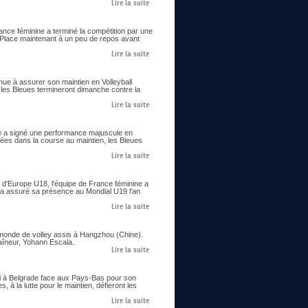
Lire la suite
ance féminine a terminé la compétition par une
. Place maintenant à un peu de repos avant
Lire la suite
enue à assurer son maintien en Volleyball
 les Bleues termineront dimanche contre la
Lire la suite
ine a signé une performance majuscule en
cées dans la course au maintien, les Bleues
Lire la suite
 d'Europe U18, l'équipe de France féminine a
 et a assuré sa présence au Mondial U19 l'an
Lire la suite
 monde de volley assis à Hangzhou (Chine).
raîneur, Yohann Escala.
Lire la suite
edi à Belgrade face aux Pays-Bas pour son
 à la lutte pour le maintien, défieront les
Lire la suite