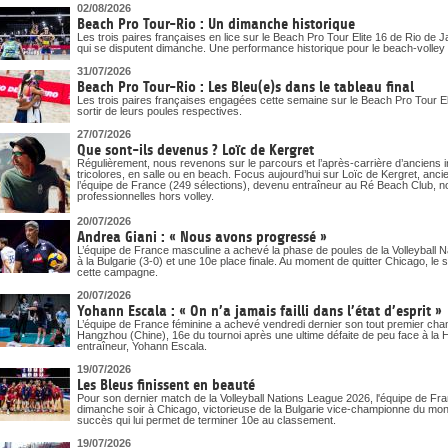
DOCUMENTS UTILES
02/08/2026
SITUATION SANITAIRE
Beach Pro Tour-Rio : Un dimanche historique
COVID-19
Les trois paires françaises en lice sur le Beach Pro Tour Elite 16 de Rio de J
qui se disputent dimanche. Une performance historique pour le beach-volley t
CLIQUEZ ICI
>
31/07/2026
Beach Pro Tour-Rio : Les Bleu(e)s dans le tableau final
Les trois paires françaises engagées cette semaine sur le Beach Pro Tour Eli
sortir de leurs poules respectives.
27/07/2026
Que sont-ils devenus ? Loïc de Kergret
Régulièrement, nous revenons sur le parcours et l’après-carrière d’anciens i
tricolores, en salle ou en beach. Focus aujourd’hui sur Loïc de Kergret, anc
l’équipe de France (249 sélections), devenu entraîneur au Ré Beach Club, n
professionnelles hors volley.
20/07/2026
Andrea Giani : « Nous avons progressé »
L’équipe de France masculine a achevé la phase de poules de la Volleyball 
à la Bulgarie (3-0) et une 10e place finale. Au moment de quitter Chicago, le 
cette campagne.
20/07/2026
Yohann Escala : « On n’a jamais failli dans l’état d’esprit »
L’équipe de France féminine a achevé vendredi dernier son tout premier ch
Hangzhou (Chine), 16e du tournoi après une ultime défaite de peu face à la Ho
entraîneur, Yohann Escala.
19/07/2026
Les Bleus finissent en beauté
Pour son dernier match de la Volleyball Nations League 2026, l'équipe de Fra
dimanche soir à Chicago, victorieuse de la Bulgarie vice-championne du mon
succès qui lui permet de terminer 10e au classement.
19/07/2026