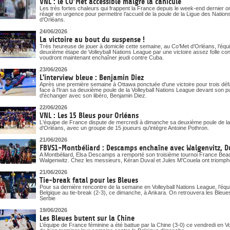
VNL : le CO’Met accessible malgré la canicule
Les très fortes chaleurs qui frappent la France depuis le week-end dernier o
réagir en urgence pour permettre l’accueil de la poule de la Ligue des Nati
d’Orléans.
24/06/2026
La victoire au bout du suspense !
Très heureuse de jouer à domicile cette semaine, au Co’Met d’Orléans, l’éq
deuxième étape de Volleyball Nations League par une victoire assez folle cont
voudront maintenant enchaîner jeudi contre Cuba.
23/06/2026
L'interview bleue : Benjamin Diez
Après une première semaine à Ottawa ponctuée d'une victoire pour trois déf
face à l'Iran sa deuxième poule de la Volleyball Nations League devant son p
d'échanger avec son libéro, Benjamin Diez.
22/06/2026
VNL : Les 15 Bleus pour Orléans
L'équipe de France dispute de mercredi à dimanche sa deuxième poule de la
d'Orléans, avec un groupe de 15 joueurs qu'intègre Antoine Pothron.
21/06/2026
FBVS1-Montbéliard : Descamps enchaîne avec Walgenvitz, D
A Montbéliard, Elsa Descamps a remporté son troisième tournoi France Beach
Walgenwitz. Chez les messieurs, Kéran Duval et Jules M'Couela ont triomph
21/06/2026
Tie-break fatal pour les Bleues
Pour sa dernière rencontre de la semaine en Volleyball Nations League, l’équi
Belgique au tie-break (2-3), ce dimanche, à Ankara. On retrouvera les Ble
Serbie
19/06/2026
Les Bleues butent sur la Chine
L’équipe de France féminine a été battue par la Chine (3-0) ce vendredi en V