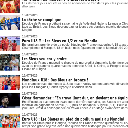
Les derniers jours ont été riches en annonces de transferts pour les joueuses
d’horizon.
15/07/2026
La tâche se complique
L’équipe de France a débuté sa semaine de Volleyball Nations League à Chica
face au Brésil. Les Bleus devront gagner leurs trois derniers matchs de poule
Ningbo.
15/07/2026
Euro U18 M : Les Bleus en 1/2 et au Mondial
En terminant première de sa poule, l'équipe de France masculine U18 a assuré
Championnat d'Europe U18 en Italie, mais également pour le Mondial U19 20
14/07/2026
Les Bleus veulent y croire
L’équipe de France masculine dispute de mercredi à dimanche la dernière pou
avec au programme quatre matchs contre le Brésil, la Chine, la Pologne et la Bu
Final 8 de Ningbo.
13/07/2026
Mondiaux U18 : Des Bleus en bronze !
Les championnats du monde U18 de beach-volley se sont achevés dimanche
pour les Français Quentin Hypolyte et Adrien Bezu.
12/07/2026
César Hernandez : “En travaillant dur, on devient une équipe
En difficulté au classement avant cette dernière semaine, les Bleues ont assur
mondial, en gagnant en Serbie (3-2) puis en battant la Bulgarie (3-1). Pour 
joueuses, c’est la conséquence du travail effectué en stage avant cette dern
12/07/2026
Euro U18 : Les Bleues au pied du podium mais au Mondial
Battue par l'Italie puis la Hongrie, l'équipe de France termine quatrième du
rempli son grand objectif, avec une qualification historique pour le prochai