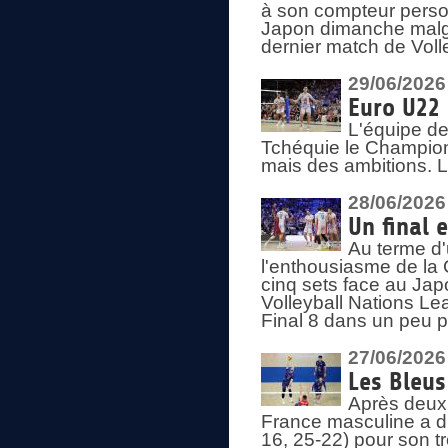
à son compteur person
Japon dimanche malgré
dernier match de Voll
29/06/2026
Euro U22 
L'équipe de
Tchéquie le Champion
mais des ambitions. L
28/06/2026
Un final 
Au terme d'
l'enthousiasme de la 
cinq sets face au Ja
Volleyball Nations Lea
Final 8 dans un peu 
27/06/2026
Les Bleus
Après deux v
France masculine a di
16, 25-22) pour son t