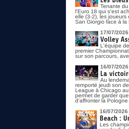
Les Bleus
Tenante du 
l'Euro 18 qui s'est ach
elle (3-2), les joueur
San Giorgio face à la
17/07/2026
Volley As
L'équipe de
premier Championnat 
sur son parcours, ave
16/07/2026
La victoir
Au lendemai
remporté jeudi son d
League à Chicago aux 
permet de garder quel
d'affronter la Pologn
16/07/2026
Beach : U
Les champio