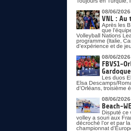
Toujours en Turquie, 
08/06/2026
VNL : Au 
Après les 
que l’équip
Volleyball Nations L
programme (Italie, Ca
d’expérience et de je
08/06/2026
FBVS1-Orl
Gardoque
Les duos E
Elsa Descamps/Roman
d’Orléans, troisième 
08/06/2026
Beach-WEV
Disputé ce 
volley a souri aux Fr
décroché l’or et par 
championnat d’Europ