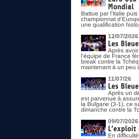
Mondial
Battue par l'Italie pu
championnat d'Europe
une qualification his
12/07/2026
Les Bleue
Après avoir
l’équipe de France fém
break contre la Tchéq
maintenant à un peu d
11/07/26
Les Bleue
Après un dé
est parvenue à assure
la Bulgarie (3-1), ce
dimanche contre la T
09/07/2026
L’exploit
En difficul