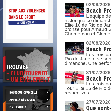
DOCU
et
02/08/2026
SITUAT
Beach Pro
L’équipe de
>
 vie.
historique ce dimanc
érant
Elite 16 de Rio de Ja
bronze pour Arnaud Ga
Chamereau et Clémence
02/08/2026
Beach Pro
Les trois pa
Rio de Janeiro se sont
dimanche. Une perform
TROUVER
- CLUB/TOURNOI
31/07/2026
Beach Pro
- UN EVÈNEMENT
Les trois p
Tour Elite 16 de Rio d
respectives.
BOUTIQUE OFFICIELLE
APPEL À BÉNÉVOLES
27/07/2026
Que sont-
MY FFVOLLEY