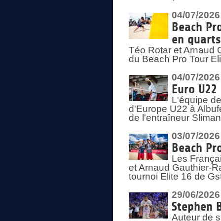
04/07/2026
Beach Pro
en quarts
Téo Rotar et Arnaud G
du Beach Pro Tour El
04/07/2026
Euro U22 
L'équipe d
d'Europe U22 à Albufei
de l'entraîneur Slima
03/07/2026
Beach Pro
Les Françai
et Arnaud Gauthier-Rat
tournoi Elite 16 de Gs
29/06/2026
Stephen B
Auteur de s