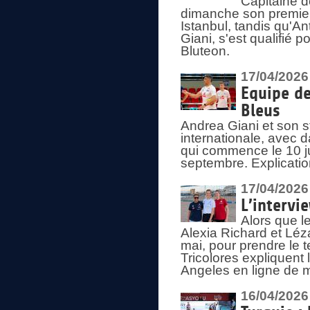
Capitaine d
dimanche son premier
Istanbul, tandis qu'An
Giani, s'est qualifié
Bluteon.
17/04/2026
Equipe de
Bleus
Andrea Giani et son st
internationale, avec d
qui commence le 10 ju
septembre. Explicatio
17/04/2026
L’intervi
Alors que le
Alexia Richard et Léz
mai, pour prendre le
Tricolores expliquen
Angeles en ligne de m
16/04/2026