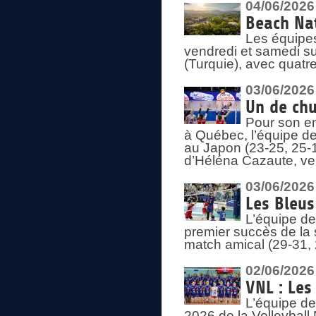
04/06/2026
Beach Nat
Les équipe
vendredi et samedi su
(Turquie), avec quatr
03/06/2026
Un de chu
Pour son en
à Québec, l’équipe de
au Japon (23-25, 25-1
d’Héléna Cazaute, ven
03/06/2026
Les Bleus
L’équipe de
premier succès de la s
match amical (29-31, 
02/06/2026
VNL : Les
L’équipe de
2026 de la Volleyball