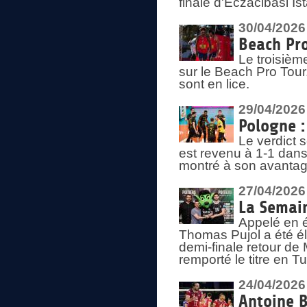
finale d'Eczacibasi Is
30/04/2026
Beach Pro
Le troisième
sur le Beach Pro Tour.
sont en lice.
29/04/2026
Pologne : 
Le verdict 
est revenu à 1-1 dans 
montré à son avantage
27/04/2026
La Semain
Appelé en é
Thomas Pujol a été élu
demi-finale retour de
remporté le titre en 
24/04/2026
Antoine B