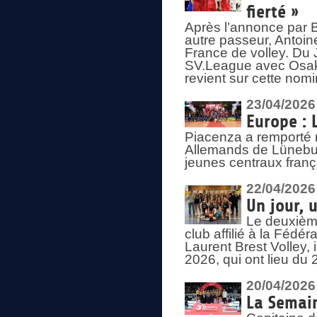
fierté »
Après l’annonce par Be
autre passeur, Antoine
France de volley. Du 
SV.League avec Osaka
revient sur cette nomi
23/04/2026
Europe : 
Piacenza a remporté 
Allemands de Lüneburg
jeunes centraux franç
22/04/2026
Un jour, 
Le deuxième
club affilié à la Fédér
Laurent Brest Volley,
2026, qui ont lieu du 
20/04/2026
La Semain