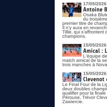
17/05/2026
Antoine B
Osaka Blut
du troisièm
premier titre de champ
Il n’y aura en revanc
Tillie, qui s’affronte
champions.
15/05/2026
Amical : 
L'équipe de
match amical de la sem
trois manches à Nova
15/05/2026
Clevenot 
Le Final Four de la 
deux doubles champio
qualifier pour la final
Pérouse, Trévor Cleve
Zawiercie.