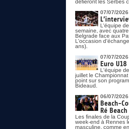
défieront les Serbes c
07/07/2026
L’intervi
L’équipe de
semaine, avec quatre
Belgrade face aux Pays
L’occasion d’échange
ans).
07/07/2026
Euro U18 
L'équipe de
juillet le Championnat
point sur son program
Bideaud.
06/07/2026
Beach-Cou
Ré Beach
Les finales de la Cou
week-end à Rennes le
masculine, comme en