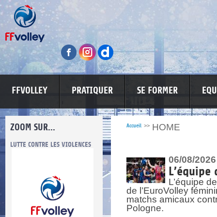
FFVOLLEY
PRATIQUER
SE FORMER
EQU
ZOOM SUR...
HOME
Accueil
>>
LUTTE CONTRE LES VIOLENCES
MA PETITE SPONSO
INFORMATI
06/08/2026
L’équipe 
L’équipe de
de l’EuroVolley fémin
matchs amicaux contre 
Pologne.
re.
res.