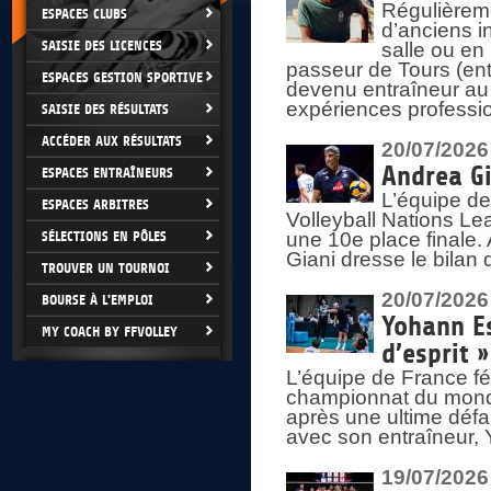
Régulièreme
ESPACES CLUBS
d’anciens i
SAISIE DES LICENCES
salle ou en
passeur de Tours (ent
ESPACES GESTION SPORTIVE
devenu entraîneur au
expériences professio
SAISIE DES RÉSULTATS
ACCÉDER AUX RÉSULTATS
20/07/2026
Andrea Gi
ESPACES ENTRAÎNEURS
L’équipe de
ESPACES ARBITRES
Volleyball Nations Lea
SÉLECTIONS EN PÔLES
une 10e place finale.
Giani dresse le bilan
TROUVER UN TOURNOI
20/07/2026
BOURSE À L'EMPLOI
Yohann Es
MY COACH BY FFVOLLEY
d’esprit »
L’équipe de France fé
championnat du monde
après une ultime défai
avec son entraîneur,
19/07/2026