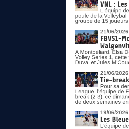
VNL : Les
L'équipe d
poule de la Volleyba
groupe de 15 joueurs 
21/06/2026
FBVS1-Mo
Walgenvit
A Montbéliard, Elsa 
Volley Series 1, cett
Duval et Jules M'Coue
21/06/2026
Tie-break
Pour sa der
League, l’équipe de Fr
break (2-3), ce diman
de deux semaines en
19/06/2026
Les Bleue
L’équipe de