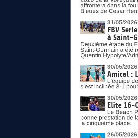
affrontera dans la fou
Bleues de Cesar Herna
31/05/2026
FBV Serie
à Saint-
Deuxième étape du F
Saint-Germain a été r
Quentin Hypolyte/Adr
30/05/2026
Amical : 
L'équipe de
s'est inclinée 3-1 po
30/05/2026
Elite 16-
Le Beach Pr
bonne prestation de l
la cinquième place.
26/05/2026