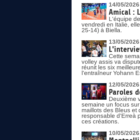
14/05/2026
Amical : 
L'équipe de
vendredi en Italie, ell
25-14) à Biella.
13/05/2026
L'intervi
Cette semai
volley assis va disput
réunit les six meille
l’entraîneur Yohann Es
12/05/2026
Paroles d
Deuxième vo
semaine un focus sur 
maillots des Bleus e
responsable d’Erreà p
ces créations.
10/05/2026