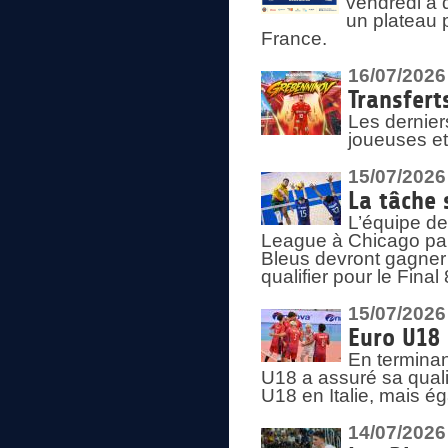
vendredi à 
un plateau 
France.
16/07/2026
Transfert
Les dernier
joueuses et
15/07/2026
La tâche 
L’équipe de
League à Chicago par 
Bleus devront gagner 
qualifier pour le Fina
15/07/2026
Euro U18 
En terminan
U18 a assuré sa quali
U18 en Italie, mais é
14/07/2026