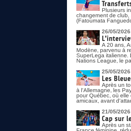
Transfert
Plusieurs i
changement de club, a
(Fatoumata Fanguedo
26/05/2026
L'intervi
A 20 ans, A
Modène, parvenu à re
SuperLega italienne. 
Nations League, le pas
25/05/2026
Les Bleu
Après un to
à l’Allemagne, les Pay
pour Québec, où elle
amicaux, avant d’atta
21/05/2026
Cap sur l
Après un st
France féminine, rédu