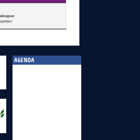
 désigner
pétition
AGENDA