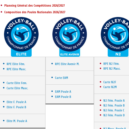
DOCUMENTS UTILES
SITUATION SANITAIR
Planning Général des Compétitions 2026/2027
COVID-19
Composition des Poules Nationales 2026/2027
CLIQUEZ ICI
>
RPE N2 Fém.
RPE Elite Fém.
RPE Elite Avenir M.
RPE N2 Masc.
RPE Elite Masc.
Carte EAM
Carte N2F
Carte Elite Fem.
Carte N2M
Carte Elite Masc.
EAM Poule A
EAM Poule B
N2 Fém. Poule A
Elite F. Poule A
N2 Fém. Poule B
Elite F. Poule B
N2 Fém. Poule C
N2 Fém. Poule D
Elite M. Poule A
N2 Masc. Poule A