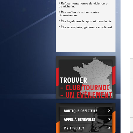
DOCUMENTS UTILES
* Refuser toute forme de violence et
SITUATION SANITAIRE
de tricherie.
COVID-19
* Être maître de soi en toutes
circonstances.
CLIQUEZ ICI
>
* Être loyal dans le sport et dans la vie.
* Être exemplaire, généreux et tolérant
TROUVER
- CLUB/TOURNOI
- UN EVÈNEMENT
BOUTIQUE OFFICIELLE
APPEL À BÉNÉVOLES
MY FFVOLLEY