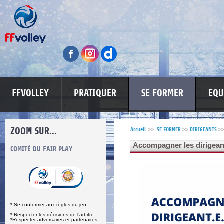
FFVOLLEY
PRATIQUER
SE FORMER
EQU
ZOOM SUR...
Accueil
>>
SE FORMER
>>
DIRIGEANTS
>
Accompagner les dirigean
S
COMITÉ DU FAIR PLAY
LUTTE CONTRE LES VIOLENCES
MA PETITE
* Se conformer aux règles du jeu.
* Respecter les décisions de l’arbitre.
*Respecter adversaires et partenaires.