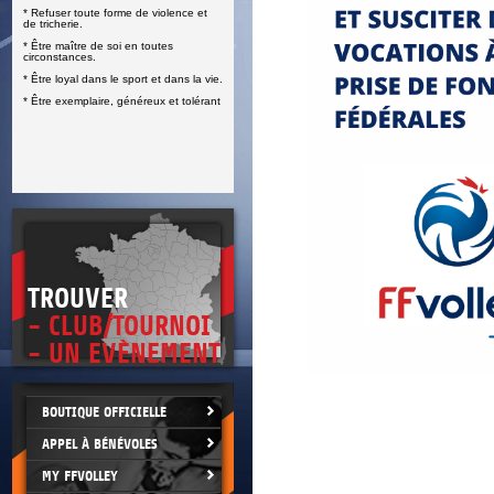
* Refuser toute forme de violence et
E
de tricherie.
* Être maître de soi en toutes
circonstances.
* Être loyal dans le sport et dans la vie.
* Être exemplaire, généreux et tolérant
TROUVER
- CLUB/TOURNOI
- UN EVÈNEMENT
BOUTIQUE OFFICIELLE
APPEL À BÉNÉVOLES
MY FFVOLLEY