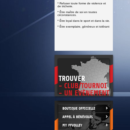
DOCUMENTS UTILES
* Refuser toute forme de violence et
SITUATION SANITAIRE
de tricherie.
COVID-19
* Être maître de soi en toutes
circonstances.
CLIQUEZ ICI
>
* Être loyal dans le sport et dans la vie.
* Être exemplaire, généreux et tolérant
TROUVER
- CLUB/TOURNOI
- UN EVÈNEMENT
BOUTIQUE OFFICIELLE
APPEL À BÉNÉVOLES
MY FFVOLLEY