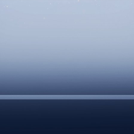
DOCUMENTS UTILES
SITUATION SANITAIR
COVID-19
CLIQUEZ ICI
>