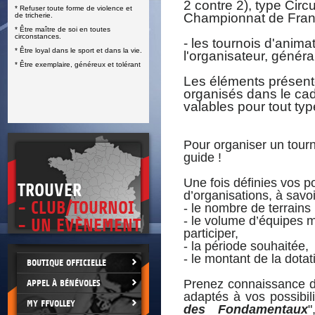
2 contre 2), type Circ
* Refuser toute forme de violence et
E
Championnat de Franc
de tricherie.
* Être maître de soi en toutes
circonstances.
- les tournois d'anima
* Être loyal dans le sport et dans la vie.
l'organisateur, génér
* Être exemplaire, généreux et tolérant
Les éléments présenté
organisés dans le cadr
valables pour tout typ
Pour organiser un tourno
guide !
Une fois définies vos po
TROUVER
d’organisations, à savoi
- CLUB/TOURNOI
- le nombre de terrains
- le volume d’équipes 
- UN EVÈNEMENT
participer,
- la période souhaitée,
- le montant de la dotat
BOUTIQUE OFFICIELLE
Prenez connaissance d
APPEL À BÉNÉVOLES
adaptés à vos possibili
MY FFVOLLEY
des Fondamentaux
"