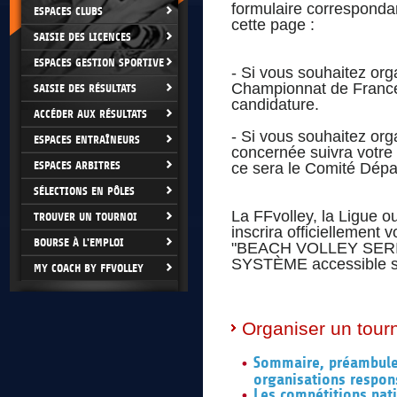
formulaire corresponda
ESPACES CLUBS
cette page :
SAISIE DES LICENCES
ESPACES GESTION SPORTIVE
- Si vous souhaitez org
Championnat de France)
SAISIE DES RÉSULTATS
candidature.
ACCÉDER AUX RÉSULTATS
- Si vous souhaitez org
ESPACES ENTRAÎNEURS
concernée suivra votre 
ESPACES ARBITRES
ce sera le Comité Dépar
SÉLECTIONS EN PÔLES
La FFvolley, la Ligue o
TROUVER UN TOURNOI
inscrira officiellement
BOURSE À L'EMPLOI
"BEACH VOLLEY SERIES"
SYSTÈME accessible sur 
MY COACH BY FFVOLLEY
Organiser un tour
Sommaire, préambule,
organisations respon
Les compétitions nat