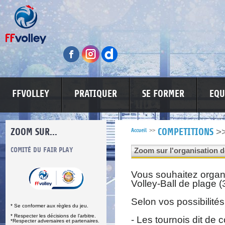
FFVOLLEY
PRATIQUER
SE FORMER
EQU
ZOOM SUR...
>
Accueil
>>
COMPETITIONS
S
COMITÉ DU FAIR PLAY
LUTTE CONTRE LES VIOLENCES
MA PETITE
Zoom sur l'organisation d
Vous souhaitez organi
Volley-Ball de plage (3
Selon vos possibilités,
* Se conformer aux règles du jeu.
* Respecter les décisions de l’arbitre.
- Les tournois dit de 
*Respecter adversaires et partenaires.