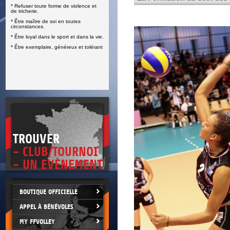
* Refuser toute forme de violence et
E
de tricherie.
* Être maître de soi en toutes
circonstances.
* Être loyal dans le sport et dans la vie.
* Être exemplaire, généreux et tolérant
TROUVER
- CLUB/TOURNOI
- UN EVÈNEMENT
BOUTIQUE OFFICIELLE
APPEL À BÉNÉVOLES
MY FFVOLLEY