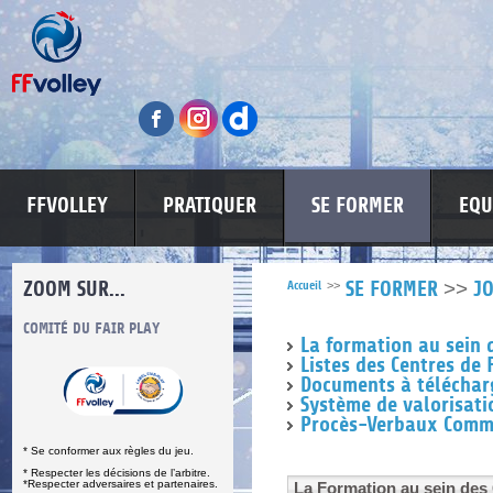
FFVOLLEY
PRATIQUER
SE FORMER
EQU
ZOOM SUR...
>>
Accueil
>>
SE FORMER
J
S
COMITÉ DU FAIR PLAY
LUTTE CONTRE LES VIOLENCES
MA PETITE
La formation au sein 
Listes des Centres de
Documents à téléchar
Système de valorisati
Procès-Verbaux Commi
* Se conformer aux règles du jeu.
* Respecter les décisions de l’arbitre.
*Respecter adversaires et partenaires.
La Formation au sein des