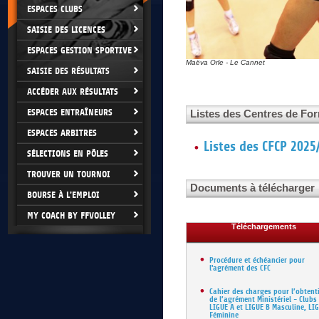
ESPACES CLUBS
SAISIE DES LICENCES
ESPACES GESTION SPORTIVE
Maëva Orle - Le Cannet
SAISIE DES RÉSULTATS
ACCÉDER AUX RÉSULTATS
ESPACES ENTRAÎNEURS
Listes des Centres de Fo
ESPACES ARBITRES
Listes des CFCP 2025
SÉLECTIONS EN PÔLES
TROUVER UN TOURNOI
Documents à télécharger
BOURSE À L'EMPLOI
MY COACH BY FFVOLLEY
Téléchargements
Procédure et échéancier pour
l'agrément des CFC
Cahier des charges pour l’obtent
de l’agrément Ministériel - Clubs
LIGUE A et LIGUE B Masculine, LI
Féminine