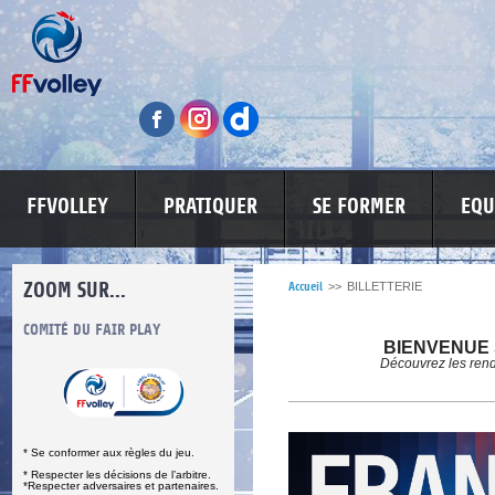
FFVOLLEY
PRATIQUER
SE FORMER
EQU
ZOOM SUR...
Accueil
>>
BILLETTERIE
S
COMITÉ DU FAIR PLAY
LUTTE CONTRE LES VIOLENCES
MA PETITE
BIENVENUE 
Découvrez les rende
* Se conformer aux règles du jeu.
* Respecter les décisions de l’arbitre.
*Respecter adversaires et partenaires.