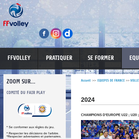
FFVOLLEY
PRATIQUER
SE FORMER
EQU
ZOOM SUR...
Accueil
>>
EQUIPES DE FRANCE
>>
VOLLE
S
COMITÉ DU FAIR PLAY
LUTTE CONTRE LES VIOLENCES
MA PETITE
2024
CHAMPIONS D’EUROPE U22 ; U20 ;
* Se conformer aux règles du jeu.
* Respecter les décisions de l’arbitre.
*Respecter adversaires et partenaires.