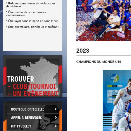
* Refuser toute forme de violence et
E
de tricherie.
* Être maître de soi en toutes
circonstances.
* Être loyal dans le sport et dans la vie.
* Être exemplaire, généreux et tolérant
2023
CHAMPIONS DU MONDE U19
TROUVER
- CLUB/TOURNOI
- UN EVÈNEMENT
BOUTIQUE OFFICIELLE
APPEL À BÉNÉVOLES
MY FFVOLLEY