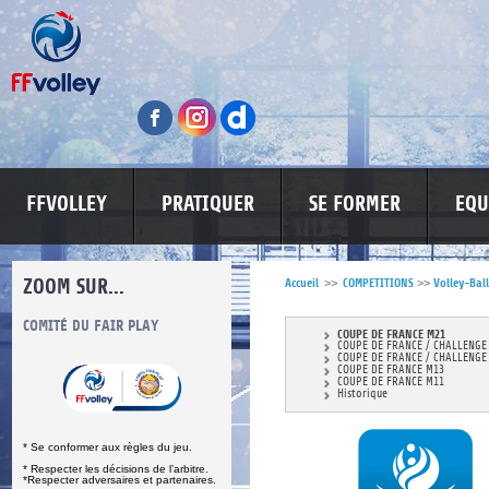
FFVOLLEY
PRATIQUER
SE FORMER
EQU
ZOOM SUR...
Accueil
>>
COMPETITIONS
>>
Volley-Ball
S
COMITÉ DU FAIR PLAY
LUTTE CONTRE LES VIOLENCES
MA PETITE
COUPE DE FRANCE M21
COUPE DE FRANCE / CHALLENGE
COUPE DE FRANCE / CHALLENGE
COUPE DE FRANCE M13
COUPE DE FRANCE M11
Historique
* Se conformer aux règles du jeu.
* Respecter les décisions de l’arbitre.
*Respecter adversaires et partenaires.