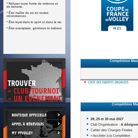
* Refuser toute forme de violence et
E
de tricherie.
* Être maître de soi en toutes
circonstances.
* Être loyal dans le sport et dans la vie.
* Être exemplaire, généreux et tolérant
Compétition Mas
TROUVER
LISTE DES EQUIPES ENGAGEES
- CLUB/TOURNOI
- UN EVÈNEMENT
Compétition Ma
BOUTIQUE OFFICIELLE
28, 29 et 30 mai 2027
APPEL À BÉNÉVOLES
Club Organisateur :
A désigne
Cahier des Charges Finales
MY FFVOLLEY
> Accéder à la Compétition