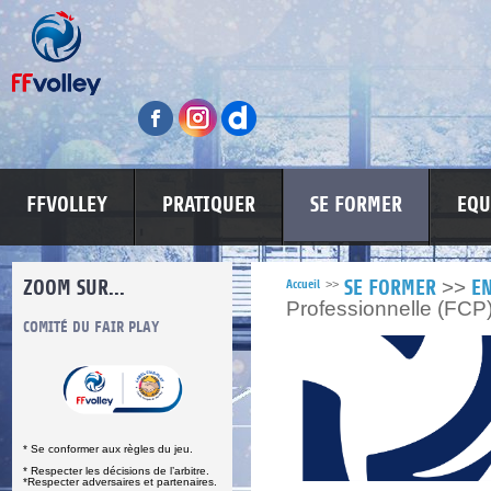
FFVOLLEY
PRATIQUER
SE FORMER
EQU
ZOOM SUR...
>>
Accueil
>>
SE FORMER
E
Professionnelle (FCP
S
COMITÉ DU FAIR PLAY
LUTTE CONTRE LES VIOLENCES
MA PETITE
* Se conformer aux règles du jeu.
* Respecter les décisions de l’arbitre.
*Respecter adversaires et partenaires.