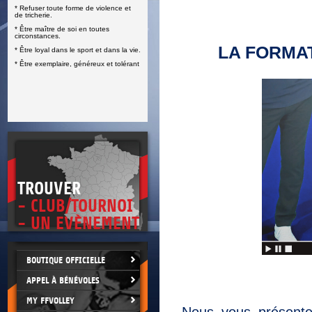
* Refuser toute forme de violence et
E
de tricherie.
* Être maître de soi en toutes
circonstances.
LA FORMA
* Être loyal dans le sport et dans la vie.
* Être exemplaire, généreux et tolérant
TROUVER
- CLUB/TOURNOI
- UN EVÈNEMENT
BOUTIQUE OFFICIELLE
APPEL À BÉNÉVOLES
MY FFVOLLEY