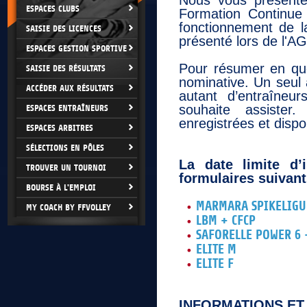
Nous vous présente
ESPACES CLUBS
Formation Continue 
fonctionnement de 
SAISIE DES LICENCES
présenté lors de l'A
ESPACES GESTION SPORTIVE
Pour résumer en que
SAISIE DES RÉSULTATS
nominative. Un seul 
ACCÉDER AUX RÉSULTATS
autant d’entraîneur
souhaite assister.
ESPACES ENTRAÎNEURS
enregistrées et dispo
ESPACES ARBITRES
SÉLECTIONS EN PÔLES
La date limite d’
TROUVER UN TOURNOI
formulaires suivant
BOURSE À L'EMPLOI
MARMARA SPIKELIGU
MY COACH BY FFVOLLEY
LBM + CFCP
SAFORELLE POWER 6 
ELITE M
ELITE F
INFORMATIONS E