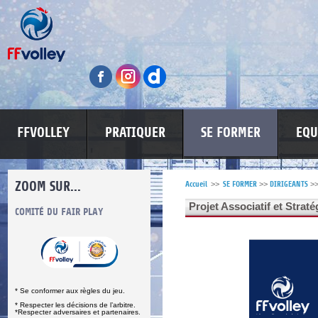
FFVOLLEY
PRATIQUER
SE FORMER
EQU
ZOOM SUR...
Accueil
>>
SE FORMER
>>
DIRIGEANTS
>
Projet Associatif et Stra
S
COMITÉ DU FAIR PLAY
LUTTE CONTRE LES VIOLENCES
MA PETITE
* Se conformer aux règles du jeu.
* Respecter les décisions de l’arbitre.
*Respecter adversaires et partenaires.