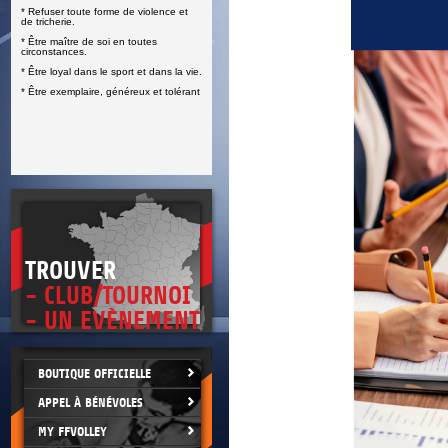
* Refuser toute forme de violence et
E
de tricherie.
* Être maître de soi en toutes
circonstances.
* Être loyal dans le sport et dans la vie.
* Être exemplaire, généreux et tolérant
TROUVER
- CLUB/TOURNOI
- UN EVÈNEMENT
BOUTIQUE OFFICIELLE
APPEL À BÉNÉVOLES
MY FFVOLLEY